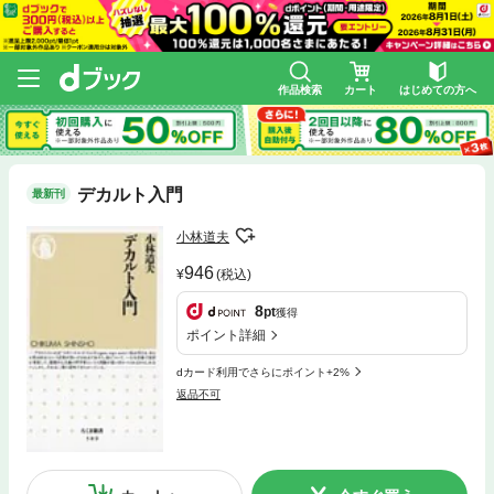
作品検索
カート
はじめての方へ
デカルト入門
最新刊
小林道夫
946
(税込)
8
pt
獲得
ポイント詳細
dカード利用でさらにポイント+2%
返品不可