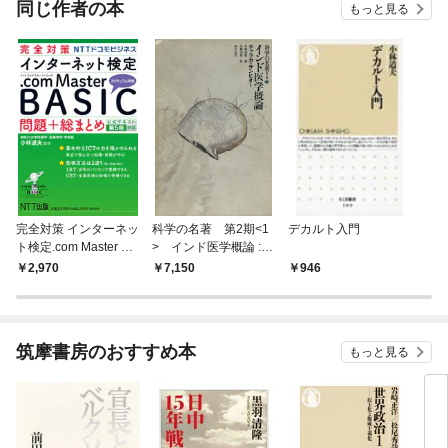
同じ作者の本
もっと見る
完全対策 インターネッ
科学の名著 第2期<1
デカルト入門
ト検定.com Master BA
> インド医学概論 :
SIC 問題+総まとめ 公
チャラカ・サンヒター
2,970
7,150
946
式テキスト第5版対応
筑摩書房のおすすめ本
もっと見る