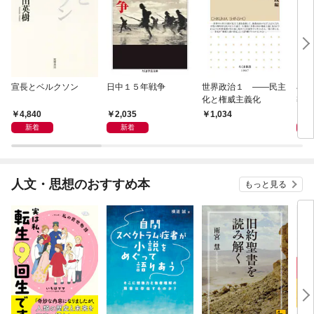
宣長とベルクソン
日中１５年戦争
世界政治１ ――民主
石原
化と権威主義化
導か
4,840
2,035
1,
1,034
新着
新着
人文・思想のおすすめ本
もっと見る