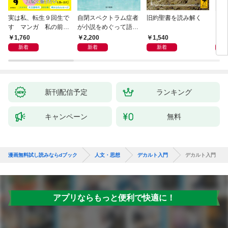
実は私、転生９回生で
自閉スペクトラム症者
旧約聖書を読み解く
より
す マンガ 私の前世
が小説をめぐって語り
を考
物語
あう
9か
1,760
2,200
1,540
2,
新着
新着
新着
新刊配信予定
ランキング
キャンペーン
無料
漫画無料試し読みならdブック
人文・思想
デカルト入門
デカルト入門
アプリならもっと便利で快適に！