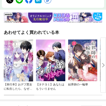
あわせてよく買われている本
【単行本】おデブ悪女
【タテヨミ】あなたは
結界師の一輪華
バッ
に転生したら、なぜか
もういりません
ロイ
ラスボス王子様に執着
今世
されています
りが
てく
OMI