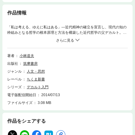
作品情報
「私は考える、ゆえに私はある」―近代精神の確立を宣言し、現代の知の
枠組みとなる哲学の根本原理と方法を構築した近代哲学の父デカルト。コ
ギトの確立に体系の集約点をみるドイツ観念論の桎梏を解き放ち、デカル
トの真実の姿を見いだそうとする本格的な入門書である。デカルトの思想
を現代的視座からも読みなおす意欲作！
著者
小林道夫
出版社
筑摩書房
ジャンル
人文・思想
レーベル
ちくま新書
シリーズ
デカルト入門
電子版配信開始日
2014/07/13
ファイルサイズ
3.08 MB
作品をシェアする