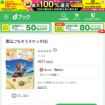
作品検索
カート
はじめての方へ
里山ごちそうスケッチ(1)
ｓｏｎｎｏ
マンガ
627
(税込)
5
pt
獲得
ポイント詳細
dカード利用でさらにポイント+2%
返品不可
試し読み