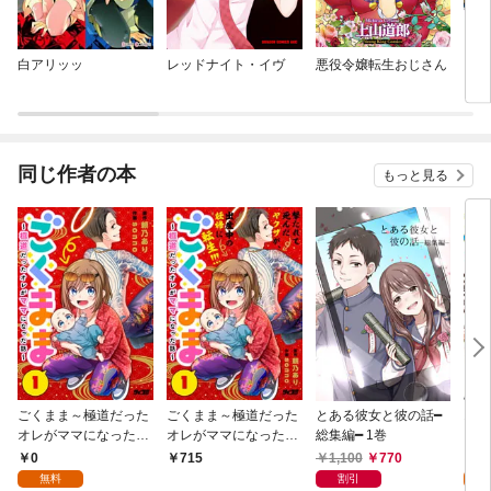
白アリッッ
レッドナイト・イヴ
悪役令嬢転生おじさん
カミ
同じ作者の本
もっと見る
ごくまま～極道だった
ごくまま～極道だった
とある彼女と彼の話━
オタ
オレがママになった話
オレがママになった話
総集編━ 1巻
レイ
～【単話】（１）
～（１）
0
1,100
770
5
715
無料
割引
試