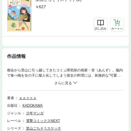
627
試し読み
カートへ
作品情報
都会から里山に引っ越してきたコミュ障気味の画家・杏（あんず）。脳内
で食べ物を女の子に擬人化してしまう彼女の料理には、刺激的な“可愛
さ”が満ち溢れていた……!!ニヤニヤ、びっくリ、時々ほっこり、里山お料
理らいふ★
著者
ｓｏｎｎｏ
出版社
KADOKAWA
ジャンル
少年マンガ
レーベル
電撃コミックスNEXT
シリーズ
里山ごちそうスケッチ