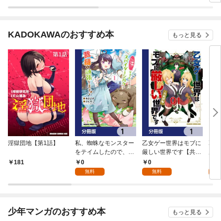
KADOKAWAのおすすめ本
もっと見る
淫獄団地【第1話】
私、蜘蛛なモンスター
乙女ゲー世界はモブに
乙女
をテイムしたので、ス
厳しい世界です【共和
厳し
パイダーシルクで裁縫
国編】【分冊版】 1
国
0
0
8
181
を頑張ります！【分冊
無料
無料
試
版】 1
少年マンガのおすすめ本
もっと見る