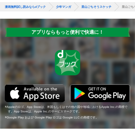
漫画無料試し読みならdブック
少年マンガ
里山ごちそうスケッチ
里山ごちそ
アプリならもっと便利で快適に！
Appleのロゴ、App Storeは、米国もしくはその他の国や地域におけるApple Inc.の商標で
す。App Storeは、Apple Inc.のサービスマークです。
Google Play および Google Play ロゴは Google LLC の商標です。