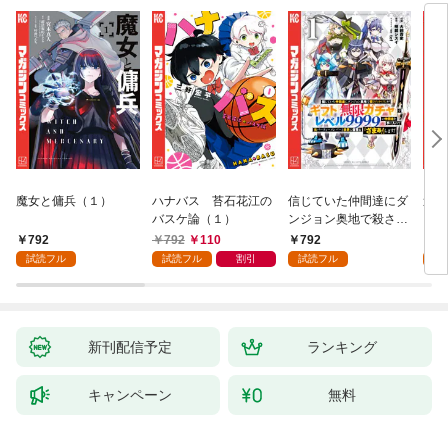
魔女と傭兵（１）
ハナバス 苔石花江の
信じていた仲間達にダ
追放
バスケ論（１）
ンジョン奥地で殺され
『自
かけたがギフト『無限
領地
792
792
110
792
7
ガチャ』でレベル９９
強の
試読フル
試読フル
割引
試読フル
試
９９の仲間達を手に入
～最
れて元パーティーメン
で始
バーと世界に復讐＆
拓ス
『ざまぁ！』します！
（１
（１）
新刊配信予定
ランキング
キャンペーン
無料