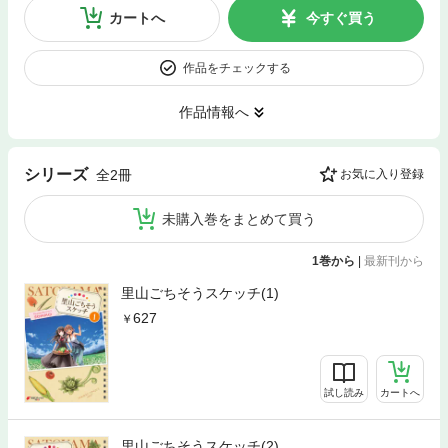
カートへ
今すぐ買う
作品をチェックする
作品情報へ
シリーズ
全2冊
お気に入り登録
未購入巻をまとめて買う
1巻から
|
最新刊から
里山ごちそうスケッチ(1)
627
試し読み
カートへ
里山ごちそうスケッチ(2)