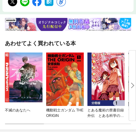
あわせてよく買われている本
不滅のあなたへ
機動戦士ガンダム THE
とある魔術の禁書目録
ザ・
ORIGIN
外伝 とある科学の超
電磁砲【分冊版】