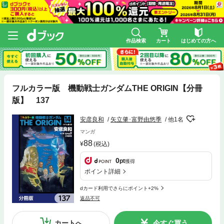
作品検索
カート
はじめての方へ
フルカラー版 機動戦士ガンダムTHE ORIGIN【分冊
版】 137
安彦良和
矢立肇･富野由悠季
他1名
マンガ
88
(税込)
0
pt
獲得
ポイント詳細
dカード利用でさらにポイント+2%
返品不可
カートへ
今すぐ買う