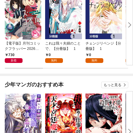
【電子版】月刊コミッ
これは我々夫婦のこと
チェンジリベンジ【分
チェ
クフラッパー 2026年9
で、【分冊版】 1
冊版】 1
月号
730
0
0
7
新着
無料
無料
試
少年マンガのおすすめ本
もっと見る