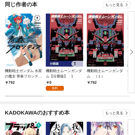
同じ作者の本
もっと見る
機動戦士ガンダム 水星
機動戦士ムーンガンダ
機動戦士ムーンガンダ
機動
の魔女 青春フロンティ
ム【分冊版】 1
ム （１）
ト 
ア １
0
792
792
8
無料
KADOKAWAのおすすめ本
もっと見る