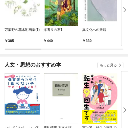
万葉野の花水彩画集(1)
海鳴りの石1
異文化への旅路
のは
385
440
330
3
人文・思想のおすすめ本
もっと見る
いちばんやさしい 保
新約聖書 本文の訳
実は私、転生９回生で
自閉