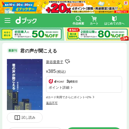
作品検索
カート
はじめての方へ
君の声が聞こえる
最新刊
新谷亜貴子
385
(税込)
3
pt
獲得
ポイント詳細
dカード利用でさらにポイント+2%
返品不可
試し読み