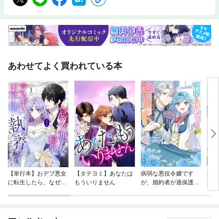
あわせてよく買われている本
【単行本】おデブ悪女
【タテヨミ】あなたは
病弱な悪役令嬢です
公爵
に転生したら、なぜか
もういりません
が、婚約者が過保護す
当た
ラスボス王子様に執着
ぎて逃げ出したい(私
されています
たち犬猿の仲でしたよ
ね！？)