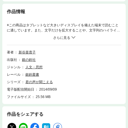
作品情報
※この商品はタブレットなど大きいディスプレイを備えた端末で読むこと
に適しています。また、文字だけを拡大することや、文字列のハイライ
ト、検索、辞書の参照、引用などの機能が使用できません。恋文という言
葉が、もう死語になってしまったかのような目まぐるしい変貌を遂げた現
代に、恋文の雰囲気を纏った恋愛小説の登場です。街中の雑踏で、ふっと
雨上がりの草の香りをかいだような、そんなやすらぎの読後感があなたを
著者
新谷亜貴子
そっと包んでくれることでしょう。
出版社
銀の鈴社
ジャンル
人文・思想
レーベル
銀鈴叢書
シリーズ
君の声が聞こえる
電子版配信開始日
2014/09/09
ファイルサイズ
25.56 MB
作品をシェアする