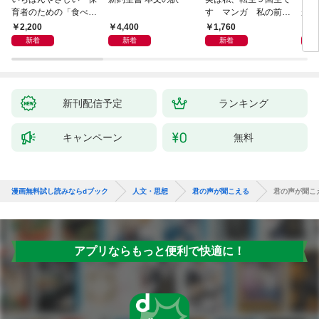
育者のための「食べな
す マンガ 私の前世
が小
い子」サポートＢＯＯ
物語
あう
2,200
4,400
1,760
2,
Ｋ 偏食・少食のお悩
新着
新着
新着
み解決！
新刊配信予定
ランキング
キャンペーン
無料
漫画無料試し読みならdブック
人文・思想
君の声が聞こえる
君の声が聞こ
アプリならもっと便利で快適に！