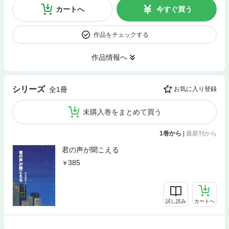
カートへ
今すぐ買う
作品をチェックする
作品情報へ
シリーズ
全1冊
お気に入り登録
未購入巻をまとめて買う
1巻から
|
最新刊から
君の声が聞こえる
385
試し読み
カートへ