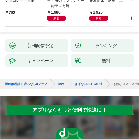
チョコレート革命
空と海のラプソディ―
藤原定家全歌集 上
俳句
―能登～七尾
1,980
1,925
6
￥792
新着
新着
新刊配信予定
ランキング
キャンペーン
無料
漫画無料試し読みならdブック
詩歌
きばなコスモスの道
きばなコスモスの
アプリならもっと便利で快適に！