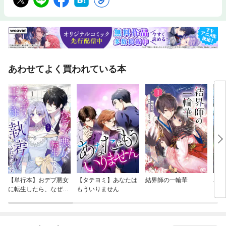
あわせてよく買われている本
【単行本】おデブ悪女
【タテヨミ】あなたは
結界師の一輪華
バッ
に転生したら、なぜか
もういりません
ロイ
ラスボス王子様に執着
今世
されています
りが
てく
OMI