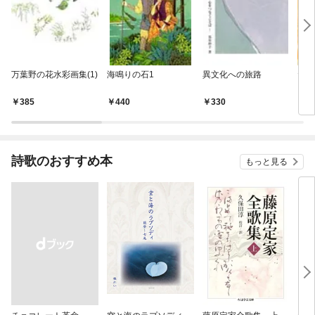
万葉野の花水彩画集(1)
海鳴りの石1
異文化への旅路
たっ
385
440
330
3
詩歌のおすすめ本
もっと見る