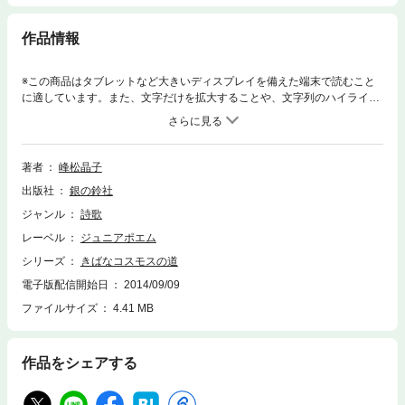
作品情報
※この商品はタブレットなど大きいディスプレイを備えた端末で読むこと
に適しています。また、文字だけを拡大することや、文字列のハイライ
ト、検索、辞書の参照、引用などの機能が使用できません。詩を書き始め
て、子どものころが、なつかしくよみがえる時があります。大人の私の中
にも子どもの私がいるのです。自然やまわりのできごとを、子どもの気持
ちになってみるとき思いもかけない発見をすることがあります。数年前か
著者
峰松晶子
ら父の車椅子を押すようになってゆっくり町の中を歩いています。する
出版社
銀の鈴社
と、おじいさん、おばあさん、うば車の赤ちゃん達とも親しく会話を交す
ようになりました。詩集ではその時々に私が受けた感動を、作品に表現し
ジャンル
詩歌
ました。どの一編にも心をこめています。生活の中で、昨日とは違うなに
レーベル
ジュニアポエム
かを見つけて詩を書きつづけていきたいと思っています。―あとがきより
抜粋―
シリーズ
きばなコスモスの道
電子版配信開始日
2014/09/09
ファイルサイズ
4.41 MB
作品をシェアする