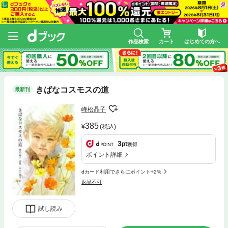
作品検索
カート
はじめての方へ
きばなコスモスの道
最新刊
峰松晶子
385
(税込)
3
pt
獲得
ポイント詳細
dカード利用でさらにポイント+2%
返品不可
試し読み