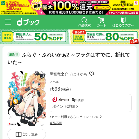
作品検索
カート
はじめての方へ
ふらぐ・ぶれいかぁ2 ～フラグはすでに、折れて
最新刊
いた～
黒宮竜之介
はりかも
ノベル
693
(税込)
6
pt
獲得
ポイント詳細
dカード利用でさらにポイント+2%
返品不可
試し読み