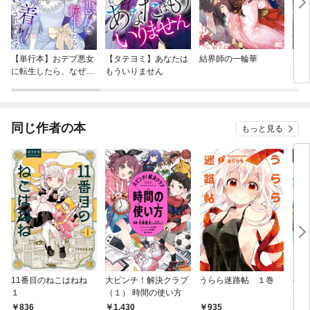
【単行本】おデブ悪女
【タテヨミ】あなたは
結界師の一輪華
バッ
に転生したら、なぜか
もういりません
ロイ
ラスボス王子様に執着
今世
されています
りが
てく
OMI
同じ作者の本
もっと見る
11番目のねこはねね
大ピンチ！解決クラブ
うらら迷路帖 １巻
夜森
１
（１） 時間の使い方
巻
836
1,430
935
9