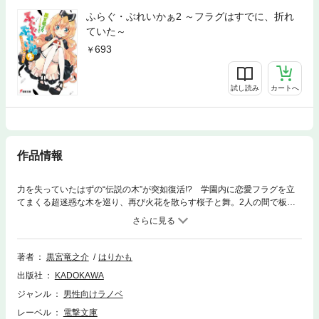
ふらぐ・ぶれいかぁ2 ～フラグはすでに、折れ
ていた～
693
試し読み
カートへ
作品情報
力を失っていたはずの“伝説の木”が突如復活!? 学園内に恋愛フラグを立
てまくる超迷惑な木を巡り、再び火花を散らす桜子と舞。2人の間で板挟
みになる直樹の前に、伝説の木を神木と崇める新組織《ガイア》が現れ
た！ 幼くしてガイアのリーダーを務める金髪美少女のアイネは、直樹の能
力《分岐粉砕（フラグ・ブレイカー）》の剥奪を宣言!? 乱立するフラグ
で桃色ハプニング続出の学園行事を皮切りに、直樹の能力に惹かれる少女
著者
黒宮竜之介
はりかも
たちが三つ巴の揉み合い状態に!?
出版社
KADOKAWA
ジャンル
男性向けラノベ
レーベル
電撃文庫