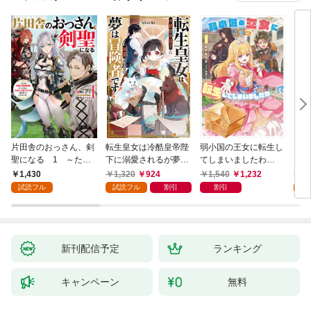
片田舎のおっさん、剣
転生皇女は冷酷皇帝陛
弱小国の王女に転生し
とあ
聖になる 1 ～ただ
下に溺愛されるが夢は
てしまいましたわ
ＭＭ
の田舎の剣術師範だっ
冒険者です！
～！？ 1巻
1,430
1,320
924
1,540
1,232
1,
たのに、大成した弟子
試読フル
試読フル
割引
割引
試
たちが俺を放ってくれ
ない件～
新刊配信予定
ランキング
キャンペーン
無料