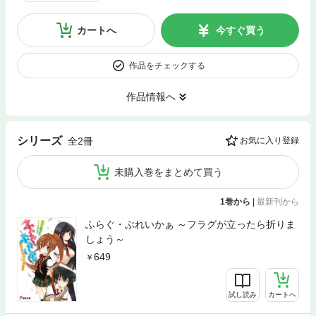
カートへ
今すぐ買う
作品をチェックする
作品情報へ
シリーズ
全2冊
お気に入り登録
未購入巻をまとめて買う
1巻から
|
最新刊から
ふらぐ・ぶれいかぁ ～フラグが立ったら折りま
しょう～
649
試し読み
カートへ