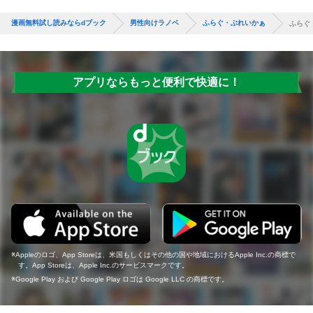
漫画無料試し読みならdブック
男性向けラノベ
ふらぐ・ぶれいかぁ
ふらぐ
アプリならもっと便利で快適に！
Appleのロゴ、App Storeは、米国もしくはその他の国や地域におけるApple Inc.の商標で
す。App Storeは、Apple Inc.のサービスマークです。
Google Play および Google Play ロゴは Google LLC の商標です。