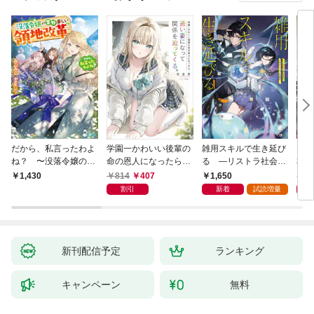
だから、私言ったわよ
学園一かわいい後輩の
雑用スキルで生き延び
天才
ね？ 〜没落令嬢の案
命の恩人になったら、
る —リストラ社会人
私の
外楽しい領地改革〜
通い妻になって関係を
のソロダンジョン攻略
戻っ
814
407
1,650
1,
1,430
迫ってくる。
記—
して
割引
新着
試読増量
新刊配信予定
ランキング
キャンペーン
無料