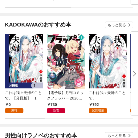
KADOKAWAのおすすめ本
もっと見る
これは我々夫婦のこと
【電子版】月刊コミッ
これは我々夫婦のこと
チェ
で、【分冊版】 1
クフラッパー 2026年9
で、一
冊版
月号
0
730
792
0
無料
新着
試読増量
男性向けラノベのおすすめ本
もっと見る