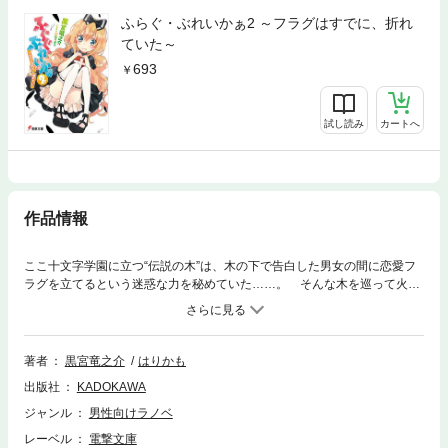
ふらぐ・ぶれいかぁ2 ～フラグはすでに、折れ
ていた～
693
試し読み
カートへ
作品情報
ここ十文字学園に立つ“伝説の木”は、木の下で告白した男女の間に恋愛フ
ラグを立てるという迷惑な力を秘めていた……。 そんな木を巡って火花
を散らす2つの裏組織がある。一方は勝ち気な少女・桜子が 「リア充、全
滅しろ！ 」 とフラグを折る《アルテミス》。対するは清楚な舞が 「非モ
テ、ひがむな！ 」 とフラグを守る《アポロン》。 そして、運悪く分岐
粉砕（フラグ・ブレイカー）の力が覚醒した俺は2人に迫られ ── 恋とバ
著者
黒宮竜之介
はりかも
トルが渦巻くフラグ粉砕型ラブコメ開始！
出版社
KADOKAWA
ジャンル
男性向けラノベ
レーベル
電撃文庫