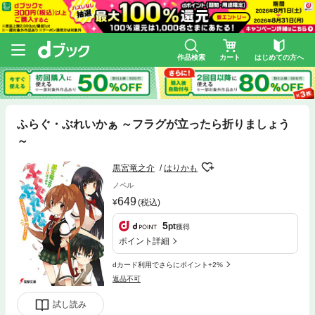
作品検索
カート
はじめての方へ
ふらぐ・ぶれいかぁ ～フラグが立ったら折りましょう
～
黒宮竜之介
はりかも
ノベル
649
(税込)
5
pt
獲得
ポイント詳細
dカード利用でさらにポイント+2%
返品不可
試し読み