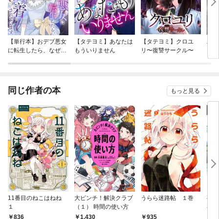
【単行本】おデブ悪女
【タテヨミ】あなたは
【タテヨミ】クロユ
バッ
に転生したら、なぜか
もういりません
リ〜復讐サークル〜
ロイ
ラスボス王子様に執着
今世
されています
りが
てく
OMI
同じ作者の本
もっと見る
11番目のねこはねね
大ピンチ！解決クラブ
うらら迷路帖 １巻
夜森
１
（１） 時間の使い方
巻
836
1,430
935
9