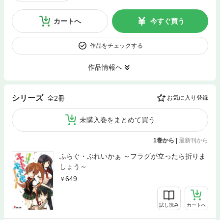
カートへ
今すぐ買う
作品をチェックする
作品情報へ
シリーズ
全2冊
お気に入り登録
未購入巻をまとめて買う
1巻から
|
最新刊から
ふらぐ・ぶれいかぁ ～フラグが立ったら折りま
しょう～
649
試し読み
カートへ