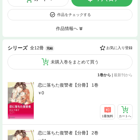
作品をチェックする
作品情報へ
全12冊
シリーズ
お気に入り登録
完結
未購入巻をまとめて買う
1巻から
|
最新刊から
恋に落ちた復讐者【分冊】 1巻
0
1冊無料
カートへ
恋に落ちた復讐者【分冊】 2巻