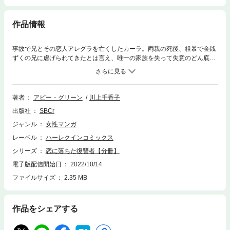
作品情報
事故で兄とその恋人アレグラを亡くしたカーラ。両親の死後、粗暴で金銭
ずくの兄に虐げられてきたとは言え、唯一の家族を失って失意のどん底
に。すべて忘れて故郷ダブリンに帰ろうと決意した夜、仕事先のバーで声
をかけられる。黒髪に浅黒い肌をした優雅な男性。これまで恋人もいなか
ったけれどロンドン最後の思い出にと、彼と熱い一夜をともにする。ひと
ときの夢をみた翌朝、その男性ビチェンツォは冷酷に告げた。「僕はアレ
著者
アビー・グリーン
川上千香子
グラの兄。君を抱いたのは――復讐だ」
出版社
SBCr
ジャンル
女性マンガ
レーベル
ハーレクインコミックス
シリーズ
恋に落ちた復讐者【分冊】
電子版配信開始日
2022/10/14
ファイルサイズ
2.35 MB
作品をシェアする