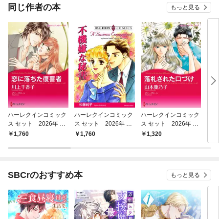
OMI
同じ作者の本
もっと見る
ハーレクインコミック
ハーレクインコミック
ハーレクインコミック
家政
ス セット 2026年 vo
ス セット 2026年 vo
ス セット 2026年 vo
花嫁
l.927
l.917
l.852
マン
1,760
1,760
1,320
7
レラ
SBCrのおすすめ本
もっと見る