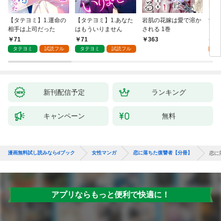
【タテヨミ】1.運命の
【タテヨミ】1.あなた
岩肌の花嫁は愛で溶か
愛し
相手は上司だった
はもういりません
される 1巻
い 
71
71
1
363
タテヨミ
試読フル
タテヨミ
試読フル
試
新刊配信予定
ランキング
キャンペーン
無料
漫画無料試し読みならdブック
女性マンガ
恋に落ちた復讐者【分冊】
恋に
アプリならもっと便利で快適に！