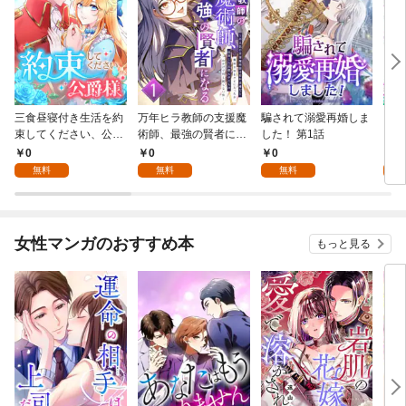
三食昼寝付き生活を約
万年ヒラ教師の支援魔
騙されて溺愛再婚しま
ヒト
束してください、公爵
術師、最強の賢者にな
した！ 第1話
様 1話
る～不人気の支援魔術
0
0
0
0
師は給料泥棒だと魔術
無料
無料
無料
大学をクビになった
が、出世した元教え子
たちのおかげで何も困
らない件～ 第1話
女性マンガのおすすめ本
もっと見る