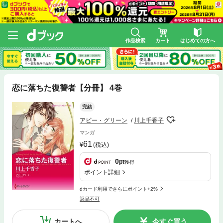
作品検索
カート
はじめての方へ
恋に落ちた復讐者【分冊】 4巻
完結
アビー・グリーン
川上千香子
マンガ
61
(税込)
0
pt
獲得
ポイント詳細
dカード利用でさらにポイント+2%
返品不可
カートへ
今すぐ買う