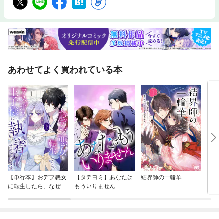
あわせてよく買われている本
【単行本】おデブ悪女
【タテヨミ】あなたは
結界師の一輪華
バッ
に転生したら、なぜか
もういりません
ロイ
ラスボス王子様に執着
今世
されています
りが
てく