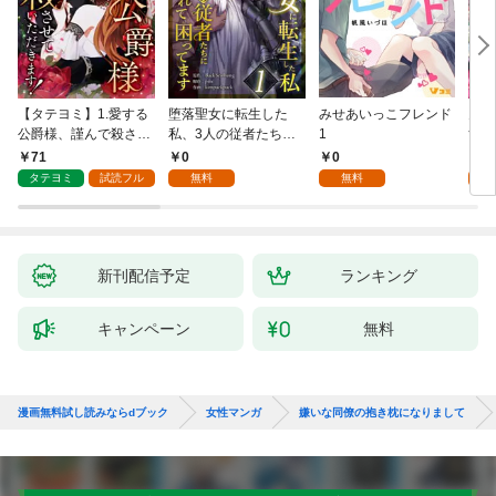
【タテヨミ】1.愛する
堕落聖女に転生した
みせあいっこフレンド
火の
公爵様、謹んで殺させ
私、3人の従者たちに
1
すが
ていただきます！
抱かれて困ってます 第
嫁と
71
0
0
2
1話
ます
タテヨミ
試読フル
無料
無料
試
新刊配信予定
ランキング
キャンペーン
無料
漫画無料試し読みならdブック
女性マンガ
嫌いな同僚の抱き枕になりまして