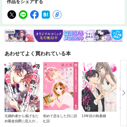
作品をシェアする
あわせてよく買われている本
元婚約者から逃げるた
初めて恋をした日に読
13年目の執着婚
どう
め吸血伯爵に恋人のフ
む話
ツ
リをお願いしたら、な