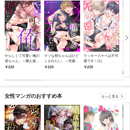
やらしくて可愛い俺の
マゾな梢ちゃんはひど
ラッキースケベは不可
放課
凛ちゃん。～隣人後輩
くされたい。～性癖マ
避です！(1)
(1)
くんのイキすぎた執着
ッチした後輩と欲望の
2
220
220
220
にハメ堕とされる～(1)
ままにセックスしたら
～(1)
女性マンガのおすすめ本
もっと見る