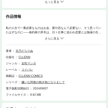
もっと見る
作品情報
私の人生で一番必要なものはお金。愛や恋なんて必要ない、そう思ってい
たはずなのに――倹約家の芽衣は、日々仕事に追われ恋愛とは無縁の生活
を送っていた。そんなある日、自宅アパートがなんと全焼してしまう。 途
方に暮れていた芽衣に声をかけてきたのは、日頃から何かとぶつかってく
る苦手な同僚・紗川だった！ 「うちに来れば？」ぶっきらぼうだけど、優
しい彼の言葉に気付いたら身体をあずけていて…嫌いだったはずなのに、
著者
北乃どらりぬ
どこか居心地のいい紗川から離れられなくなっていく芽衣。犬猿の仲のふ
出版社
CLLENN
たりが紡ぐ同居ラブストーリー。
ジャンル
女性マンガ
レーベル
コイパレ
掲載誌
CLLENN COMICS
シリーズ
嫌いな同僚の抱き枕になりまして
電子版配信開始日
2024/08/07
ファイルサイズ
9.92 MB