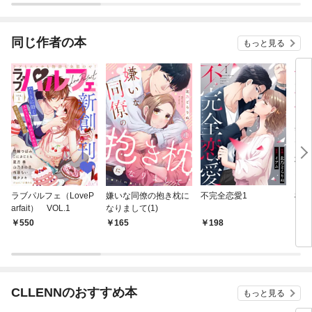
ぜか溺愛モードになり
ました 分冊版
同じ作者の本
もっと見る
ラブパルフェ（LoveP
嫌いな同僚の抱き枕に
不完全恋愛1
極道
arfait） VOL.1
なりまして(1)
もう
る～
550
165
198
3
CLLENNのおすすめ本
もっと見る