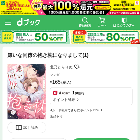
作品検索
カート
はじめての方へ
嫌いな同僚の抱き枕になりまして(1)
北乃どらりぬ
マンガ
165
(税込)
1
pt
獲得
ポイント詳細
dカード利用でさらにポイント+2%
返品不可
試し読み