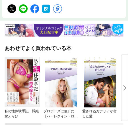
あわせてよく買われている本
私の性体験手記 悶絶
プロポーズは強引に
愛されぬカナリアが宿
エー
嫁えらび
【ハーレクイン・ロマ
した愛
は微
ンス版】