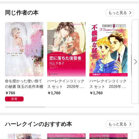
同じ作者の本
もっと見る
命を授かった使い捨て
ハーレクインコミック
ハーレクインコミック
ハー
の秘書 珠玉の名作本棚
ス セット 2026年 vo
ス セット 2026年 vo
ス 
l.927
l.917
l.85
760
1,760
1,760
1,
新着
ハーレクインのおすすめ本
もっと見る