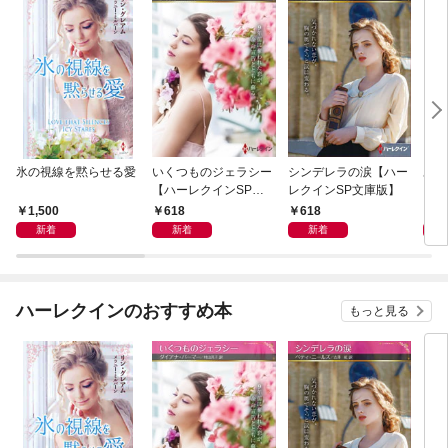
氷の視線を黙らせる愛
いくつものジェラシー
シンデレラの涙【ハー
あの
【ハーレクインSP文
レクインSP文庫版】
レク
庫版】
プレ
1,500
618
618
7
レア
新着
新着
新着
クシ
イン
シリ
ハーレクインのおすすめ本
もっと見る