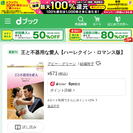
作品検索
カート
はじめての方へ
王と不器用な愛人【ハーレクイン・ロマンス版】
最新刊
アビー・グリーン
結城玲子
671
(税込)
6
pt
獲得
ポイント詳細
dカード利用でさらにポイント+2%
返品不可
試し読み