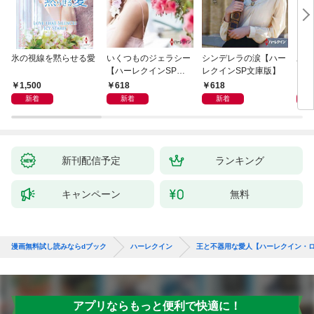
氷の視線を黙らせる愛
いくつものジェラシー
シンデレラの涙【ハー
あの
【ハーレクインSP文
レクインSP文庫版】
レク
庫版】
プレ
1,500
618
618
7
レア
新着
新着
新着
クシ
イン
シリ
新刊配信予定
ランキング
キャンペーン
無料
漫画無料試し読みならdブック
ハーレクイン
王と不器用な愛人【ハーレクイン・
アプリならもっと便利で快適に！