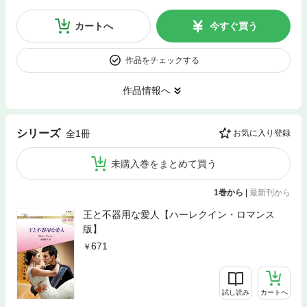
カートへ
今すぐ買う
作品をチェックする
作品情報へ
シリーズ
全1冊
お気に入り登録
未購入巻をまとめて買う
1巻から
|
最新刊から
王と不器用な愛人【ハーレクイン・ロマンス
版】
671
試し読み
カートへ