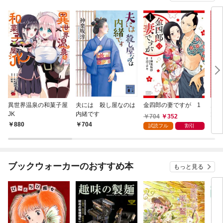
異世界温泉の和菓子屋
夫には 殺し屋なのは
金四郎の妻ですが 1
男爵
JK
内緒です
大正
704
352
－ 
880
704
8
試読フル
割引
ブックウォーカーのおすすめ本
もっと見る