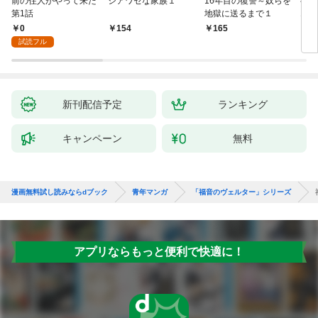
前の住人がやって来た
シアワセな家族１
16年目の復讐～奴らを
ベイ
第1話
地獄に送るまで１
エブ
版】
0
154
165
2
試読フル
新刊配信予定
ランキング
キャンペーン
無料
漫画無料試し読みならdブック
青年マンガ
「福音のヴェルター」シリーズ
アプリならもっと便利で快適に！