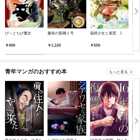
ぴ～とちび魔女
趣味の製麺１号
薬師少女と嵐鷲 1
一撃
さん
400
1,320
550
2
青年マンガのおすすめ本
もっと見る