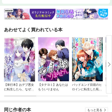
あわせてよく買われている本
【単行本】おデブ悪女
【タテヨミ】あなたは
バッドエンド目前のヒ
結界
に転生したら、なぜか
もういりません
ロインに転生した私、
ラスボス王子様に執着
今世では恋愛するつも
されています
りがチートな兄が離し
てくれません！？@C
OMIC
同じ作者の本
もっと見る