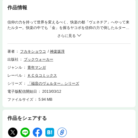
作品情報
信仰の力を持って世界を変えるべく、快楽の都「ヴェネチア」へやって来
たルター。快楽の中でも「金」を握るヤコボを信仰の力で倒したルターの
前に、次なる敵ダニオ・ゼーノが立ちふさがる。「暴力」を握る戦闘狂・
ダニオは、ルターの超人的な力を見てもなお余裕の表情を崩さない。それ
には己の体を信仰の力に匹敵するほど鍛えた、という自負以外の何かがあ
るようで…！？
著者
フカキショウコ
神楽坂淳
出版社
ブックウォーカー
ジャンル
青年マンガ
レーベル
ＫＣＧコミックス
シリーズ
「福音のヴェルター」シリーズ
電子版配信開始日
2013/03/12
ファイルサイズ
5.94 MB
作品をシェアする