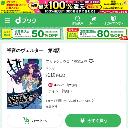
作品検索
カート
はじめての方へ
福音のヴェルター 第2話
フカキショウコ
神楽坂淳
マンガ
110
(税込)
1
pt
獲得
ポイント詳細
dカード利用でさらにポイント+2%
返品不可
カートへ
今すぐ買う