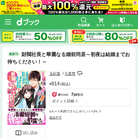
作品検索
カート
はじめての方へ
財閥社長と華麗なる婚前同居～初夜は結婚までお
最新刊
待ちください！～
玉紀直
七里慧
814
(税込)
7
pt
獲得
ポイント詳細
dカード利用でさらにポイント+2%
返品不可
試し読み