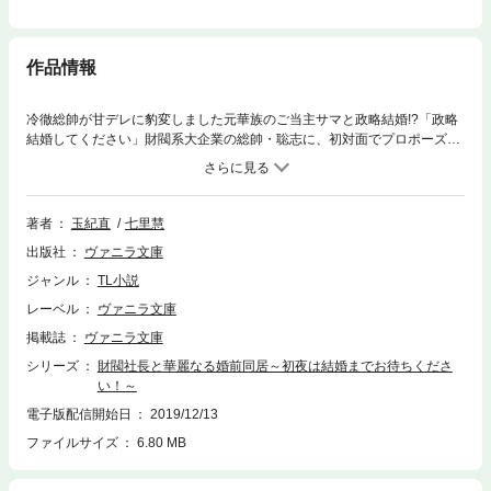
作品情報
冷徹総帥が甘デレに豹変しました元華族のご当主サマと政略結婚!?「政略
結婚してください」財閥系大企業の総帥・聡志に、初対面でプロポーズさ
れた椿。そのまま婚前同居することに！ 愛のない新婚生活になると思っ
ていたのに、聡志は椿のドレスを選んだり、甘い愛撫で快感を覚えさせて
きたりと濃すぎる蜜月状態。結婚式までエッチなことはしない約束はどこ
へやら、聡志のアプローチはエスカレートして!?（ヴァニラ文庫ミエル）
著者
玉紀直
七里慧
出版社
ヴァニラ文庫
ジャンル
TL小説
レーベル
ヴァニラ文庫
掲載誌
ヴァニラ文庫
シリーズ
財閥社長と華麗なる婚前同居～初夜は結婚までお待ちくださ
い！～
電子版配信開始日
2019/12/13
ファイルサイズ
6.80 MB