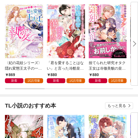
〈妃の花紋シリーズ〉
「君を愛することはな
捨てられた研究オタク
モブ
隠れ変態王太子の一途
い」と言った冷酷皇帝
王女は冷徹美貌の皇太
ンテ
な執愛～運命の令嬢は
と政略結婚したのに
子に強独占欲で愛され
途愛
869
880
880
8
甘い罠から逃げられま
甘々に蕩かされてます
る
新着
試読増量
新着
試読増量
新着
試読増量
試
せん！～【SS付】
～旦那様の想い人は変
装した私でした！？～
【SS付】
TL小説のおすすめ本
もっと見る