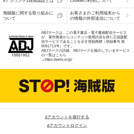
dアカウント2段階認証とは
Cookieの利用について
海賊版に関する取り組みに
お客さまのご利用端末から
ついて
の情報の外部送信について
ABJマークは、この電子書店・電子書籍配信サービス
が、著作権者からコンテンツ使用許諾を得た正規版配
信サービスであることを示す登録商標（登録番号 第
6091713号）です。
ABJマークの詳細、ABJマークを掲示しているサービス
の一覧はこちら
→
https://aebs.or.jp/
dアカウントを発行する
dアカウントログイン