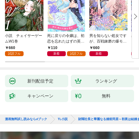
小説 チェイサーゲー
死に戻りの令嬢は、初
男を知らない処女です
占い
ムW1巻
恋を忘れたはずの英雄
が、百戦錬磨の爆モテ
を相
騎士から一途に愛され
護衛騎士様をえっちに
本人
660
110
660
8
る【１】
誘惑してみます！
の官
試読フル
新着
試読フル
新着
とろ
ます
新刊配信予定
ランキング
キャンペーン
無料
漫画無料試し読みならdブック
TL小説
財閥社長と華麗なる婚前同居～初夜は結婚