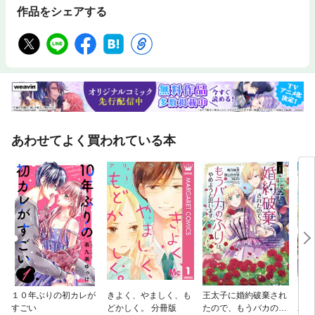
作品をシェアする
あわせてよく買われている本
１０年ぶりの初カレが
きよく、やましく、も
王太子に婚約破棄され
引き
すごい
どかしく。 分冊版
たので、もうバカのふ
わか