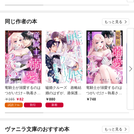
りはやめようと思いま
す
同じ作者の本
もっと見る
竜騎士が溺愛するのは
嘘婚クルーズ 政略結
竜騎士が溺愛するのは
あな
つがいだけ～執着され
婚のはずが、過保護な
つがいだけ～執着され
ない
た悪役令嬢は逃げられ
御曹司が甘く蕩ける愛
た悪役令嬢は逃げられ
クタ
165
82
880
748
8
ない～【単話売】 1話
を捧げてきます
ない～ 1
をど
試読フル
割引
新着
ヴァニラ文庫のおすすめ本
もっと見る