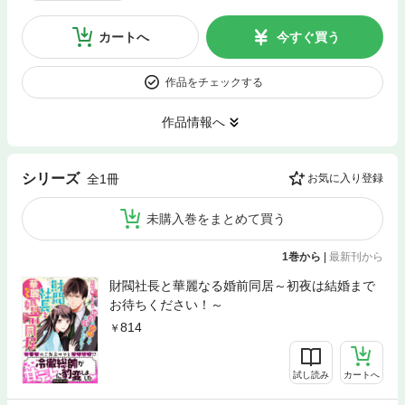
カートへ
今すぐ買う
作品をチェックする
作品情報へ
シリーズ
全1冊
お気に入り登録
未購入巻をまとめて買う
1巻から
|
最新刊から
財閥社長と華麗なる婚前同居～初夜は結婚まで
お待ちください！～
814
試し読み
カートへ