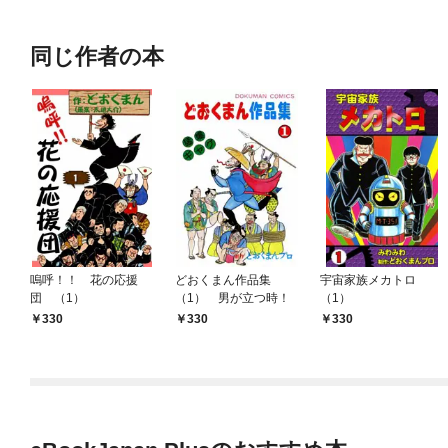
同じ作者の本
嗚呼！！ 花の応援
どおくまん作品集
宇宙家族メカトロ
団 （1）
（1） 男が立つ時！
（1）
330
330
330