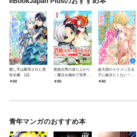
eBookJapan Plusのおすすめ本
癒し手は断罪された悪
貴族次男の成り上がり
超大国のイケメン王太
役令嬢 1話
～魔法を極めて世界最
子に嫁ぎたくない！！
強になった転生者～
1話
80
80
80
1話
青年マンガのおすすめ本