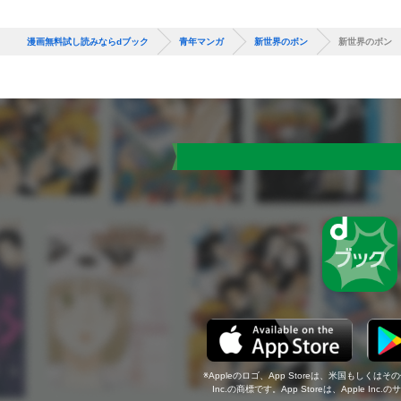
漫画無料試し読みならdブック
青年マンガ
新世界のボン
新世界のボン 
Appleのロゴ、App Storeは、米国もしくはそ
Inc.の商標です。App Storeは、Apple In