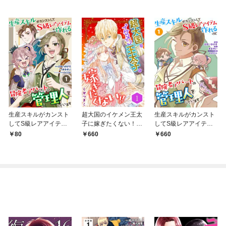
生産スキルがカンスト
超大国のイケメン王太
生産スキルがカンスト
してS級レアアイテム
子に嫁ぎたくない！！
してS級レアアイテム
も作れるけど冒険者ア
（合本版） 1巻
も作れるけど冒険者ア
80
660
660
パートの管理人をして
パートの管理人をして
います 1話
います（合本版） 1
巻