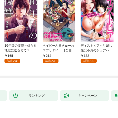
16年目の復讐～奴らを
ベイビーわるきゅーれ
ディストピア～引越し
地獄に送るまで１
エブリデイ！ 【分冊
先は不貞のシェアハウ
版】 1
ス～１
165
214
132
試読フル
試読フル
試読フル
ランキング
キャンペーン