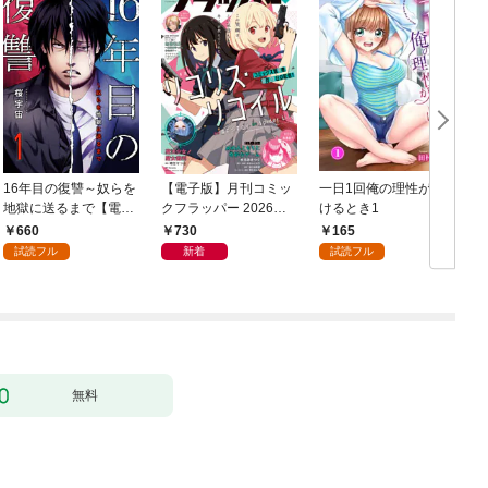
16年目の復讐～奴らを
【電子版】月刊コミッ
一日1回俺の理性が負
地獄に送るまで【電子
クフラッパー 2026年9
けるとき1
か
単行本版】１
月号
660
730
165
試読フル
新着
試読フル
無料