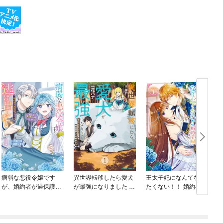
病弱な悪役令嬢です
異世界転移したら愛犬
王太子妃になんてなり
が、婚約者が過保護す
が最強になりました ～
たくない！！ 婚約者編
ぎて逃げ出したい(私た
シルバーフェンリルと
ち犬猿の仲でしたよ
俺が異世界暮らしを始
ね！？)
めたら～ THE COMIC