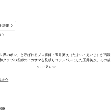
ト詳細
%
世界のボン」と呼ばれるプロ雀師・玉井英次（たまい・えいじ）が活躍
和クラブの雀師のイカサマを見破りコテンパンにした玉井英次。その後
り合った刑務所帰りの大村秀（おおむら・ひで）と意気投合する。その
あかま）と麻雀をした英次は、思わぬ苦戦を強いられるが……!?
地大介
/09