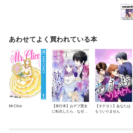
あわせてよく買われている本
Mr.Clice
【単行本】おデブ悪女
【タテヨミ】あなたは
に転生したら、なぜか
もういりません
ラスボス王子様に執着
されています