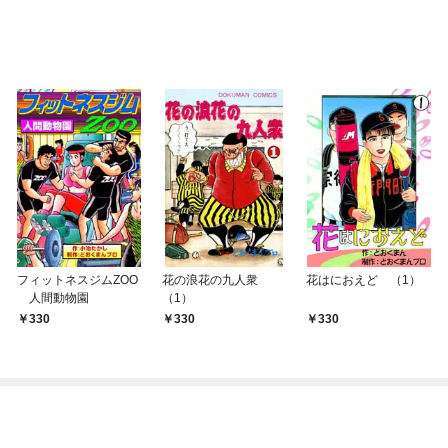
フィットネスジムZOO
花の浪花の九人衆
花はにおえど （1）
人間動物園
（1）
330
330
330