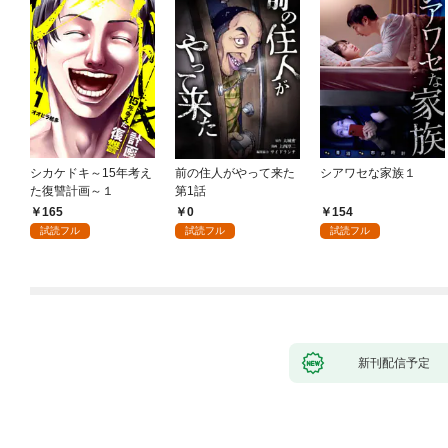
シカケドキ～15年考え
前の住人がやって来た
シアワセな家族１
た復讐計画～１
第1話
165
0
154
試読フル
試読フル
試読フル
新刊配信予定