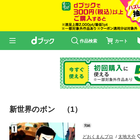
作品検索
カート
新世界のボン （1）
完結
どおくまんプロ
太地大介