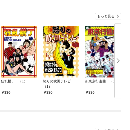
もっと見る
狂乱横丁 （1）
怒りの吹田テレビ
新東京行進曲 （1）
（1）
330
330
330