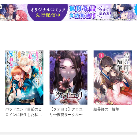
バッドエンド目前のヒ
【タテヨミ】クロユ
結界師の一輪華
ロインに転生した私、
リ〜復讐サークル〜
今世では恋愛するつも
りがチートな兄が離し
てくれません！？@C
OMIC