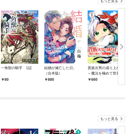
もっと見る
一角獣の騎手 1話
結婚が滅亡した日。
貴族次男の成り上がり
（合本版）
～魔法を極めて世界最
強になった転生者～
80
880
660
（合本版） 1巻
1
もっと見る