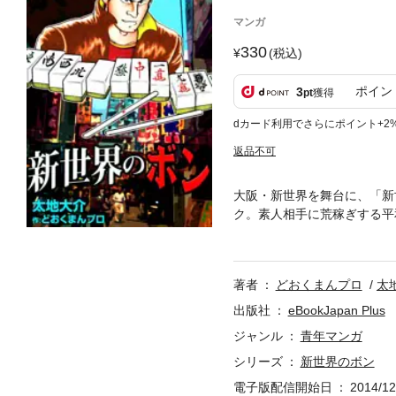
マンガ
330
(税込)
ポイン
3
pt
獲得
dカード利用でさらにポイント+2
返品不可
大阪・新世界を舞台に、「新
ク。素人相手に荒稼ぎする平
飲んでいた英次は、そこで知
ブが差し向けた刺客・赤間（
著者
どおくまんプロ
太
出版社
eBookJapan Plus
ジャンル
青年マンガ
シリーズ
新世界のボン
電子版配信開始日
2014/12