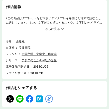
作品情報
※この商品はタブレットなど大きいディスプレイを備えた端末で読むこと
に適しています。また、文字だけを拡大することや、文字列のハイライ
ト、検索、辞書の参照、引用などの機能が使用できません。ウタは声のこ
とばにおいてあらわれる。声のことばと文字ことばの中間で誕生する、和
歌という詩形式に迫るため詩学を導入。和歌の本性をナショナリズムの狭
い殻から救い出し、異なった言語圏の詩歌と比較しつつ、外部からの照射
著者
西條勉
によって本質を炙り出す。音声学・音韻論・音楽学・心理学・比較言語学
出版社
笠間書院
といったさまざまな分野の研究をひとつのテーブルに載せ、和歌誕生の経
緯と全貌を究明した野心作。
ジャンル
古典文学・文学史・作家論
シリーズ
アジアのなかの和歌の誕生
電子版配信開始日
2014/11/25
ファイルサイズ
60.10 MB
作品をシェアする