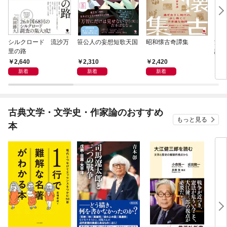
シルクロード 流沙万
笹公人の妄想短歌天国
昭和懐古奇譚集
流行
里の路
語
2,640
2,310
2,420
2,
新着
新着
新着
古典文学・文学史・作家論のおすすめ
もっと見る
本