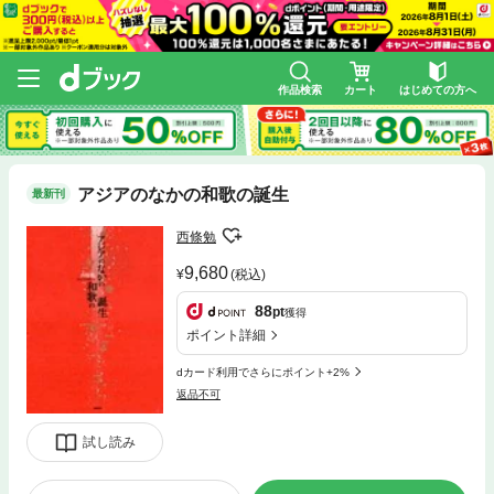
作品検索
カート
はじめての方へ
アジアのなかの和歌の誕生
最新刊
西條勉
9,680
(税込)
88
pt
獲得
ポイント詳細
dカード利用でさらにポイント+2%
返品不可
試し読み