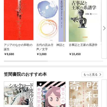
アジアのなかの和歌の
古代の読み方 神話と
古事記と王家の系譜学
古事
誕生
声／文字
9,680
3,080
10,450
1
笠間書院のおすすめ本
もっと見る