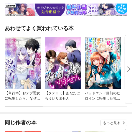
あわせてよく買われている本
【単行本】おデブ悪女
【タテヨミ】あなたは
バッドエンド目前のヒ
【タ
に転生したら、なぜか
もういりません
ロインに転生した私、
リ〜
ラスボス王子様に執着
今世では恋愛するつも
されています
りがチートな兄が離し
てくれません！？@C
OMIC
同じ作者の本
もっと見る