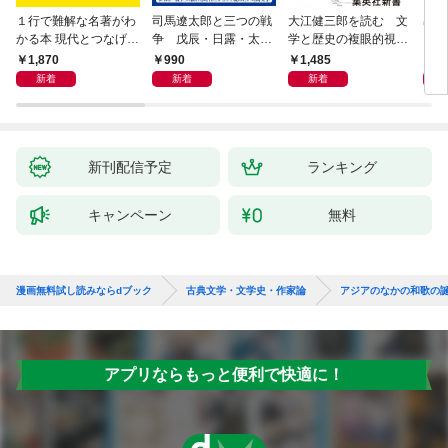
１行で難解な名著がわ
司馬遼太郎と三つの戦
大江健三郎を読む 文
出会
かる本 現代とつなげて
争 戊辰・日露・太平
学と歴史の複眼的視点
エッセンスをつかむ50
洋
から
1,870
990
1,485
1,
冊
新着
新着
新着
新刊配信予定
ランキング
キャンペーン
無料
漫画無料試し読みならdブック
古典文学・文学史・作家論
アジアのなかの和歌の
アプリならもっと便利で快適に！