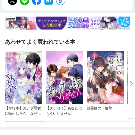
あわせてよく買われている本
【単行本】おデブ悪女
【タテヨミ】あなたは
結界師の一輪華
バッ
に転生したら、なぜか
もういりません
ロイ
ラスボス王子様に執着
今世
されています
りが
てく