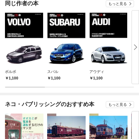
OMI
同じ作者の本
もっと見る
ボルボ
スバル
アウディ
BM
1,100
1,100
1,100
1,
ネコ・パブリッシングのおすすめ本
もっと見る