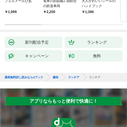
フェルメールぴあ
電車の顔図鑑2 国鉄型
大人かわいいシールの
なる
の鉄道車両
ハンドブック
￥1,999
￥2,200
￥1,386
￥1,
新刊配信予定
ランキング
キャンペーン
無料
漫画無料試し読みならdブック
趣味
ランチア
ランチア
アプリならもっと便利で快適に！