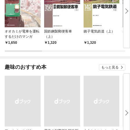
オオカミが電車を運転
国鉄鋼製郵便客車
銚子電気鉄道（上）
名鉄
するだけのマンガ
（上）
（上
1,650
1,320
1,320
1,
趣味のおすすめ本
もっと見る