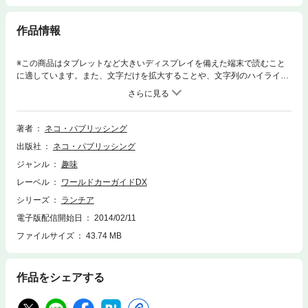
作品情報
※この商品はタブレットなど大きいディスプレイを備えた端末で読むこと
に適しています。また、文字だけを拡大することや、文字列のハイライ
ト、検索、辞書の参照、引用などの機能が使用できません。いつの時代に
もエンスージァストを納得させる内容を持ち、上質で魅力的なサルーンを
送り出してきたメーカー、ランチア。熱きハートを持ちながらも優雅に装
うランチアの本質を、戦前からのモデルをもとに紹介する。
著者
ネコ・パブリッシング
出版社
ネコ・パブリッシング
ジャンル
趣味
レーベル
ワールドカーガイドDX
シリーズ
ランチア
電子版配信開始日
2014/02/11
ファイルサイズ
43.74 MB
作品をシェアする