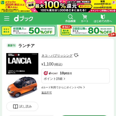
作品検索
カート
はじめての方へ
ランチア
最新刊
ネコ・パブリッシング
1,100
(税込)
10
pt
獲得
ポイント詳細
dカード利用でさらにポイント+2%
返品不可
試し読み