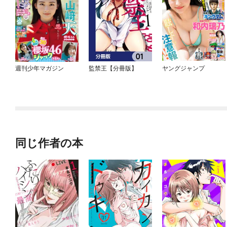
週刊少年マガジン
監禁王【分冊版】
ヤングジャンプ
同じ作者の本