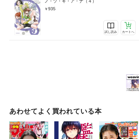
ノ・ゾ・キ・ア・ナ（４）
935
試し読み
カートへ
あわせてよく買われている本