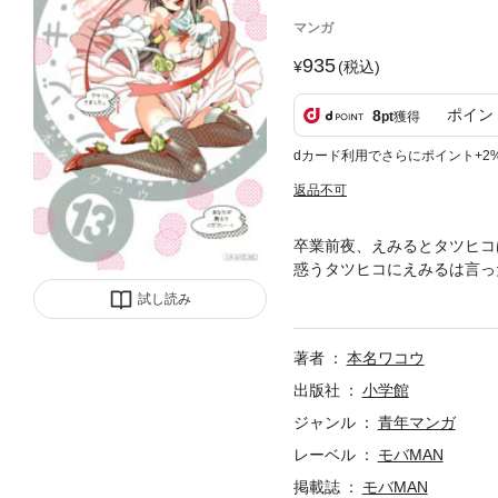
マンガ
935
(税込)
ポイン
8
pt
獲得
dカード利用でさらにポイント+2
返品不可
卒業前夜、えみるとタツヒコ
惑うタツヒコにえみるは言っ
ミック史上最大ヒット作、つ
試し読み
著者
本名ワコウ
出版社
小学館
ジャンル
青年マンガ
レーベル
モバMAN
掲載誌
モバMAN