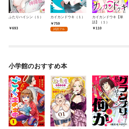
ふたりハイシン（１）
カイカンドウキ（１）
カイカンドウキ【単
話】（１）
759
693
110
試読フル
小学館のおすすめ本