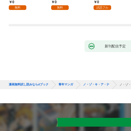
た僕の留守中に、一途
話
0
0
0
な彼女が汚されるまで
無料
無料
試読フル
～ 1話
新刊配信予定
漫画無料試し読みならdブック
青年マンガ
ノ・ゾ・キ・ア・ナ
ノ・ゾ・