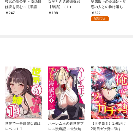
後宮の影公主 ～呪術師
なぞとき遺跡発掘部
皇弟殿下の薬湯妃～初
は謎を読む～【単話】
【単話】（１）
恋の人との駆け落ち先
（１）
は後宮でした～【単
322
247
198
話】（１）
試読フル
世界で一番綺麗な姉は
ハーレム王の異世界プ
【タテヨミ】1.俺だけ
レベル１ 1
レス漫遊記 ～最強無双
2周目ガチ勢～強すぎ