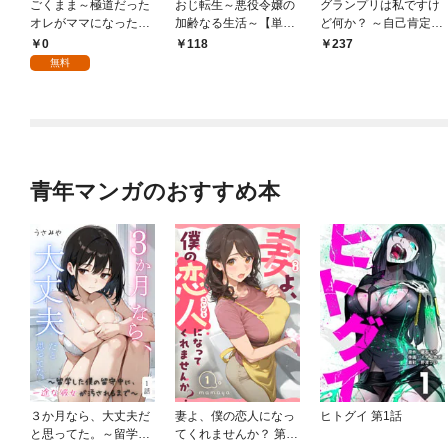
ごくまま～極道だった
おじ転生～悪役令嬢の
グランプリは私ですけ
オレがママになった話
加齢なる生活～【単
ど何か？ ～自己肯定モ
～【単話】（１）
話】（１）
ンスターのミスコン無
0
118
237
双～【単話】（１）
無料
青年マンガのおすすめ本
３か月なら、大丈夫だ
妻よ、僕の恋人になっ
ヒトグイ 第1話
と思ってた。～留学し
てくれませんか？ 第1