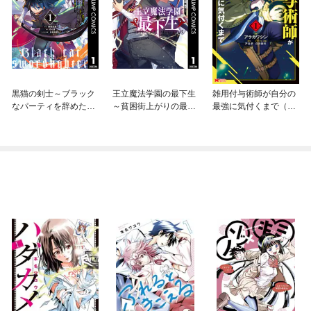
黒猫の剣士～ブラック
王立魔法学園の最下生
雑用付与術師が自分の
なパーティを辞めたら
～貧困街上がりの最強
最強に気付くまで（コ
S級冒険者にスカウト
魔法師、貴族だらけの
ミック）
されました。今さら
学園で無双する～
「戻ってきて」と言わ
れても「もう遅い」で
す～