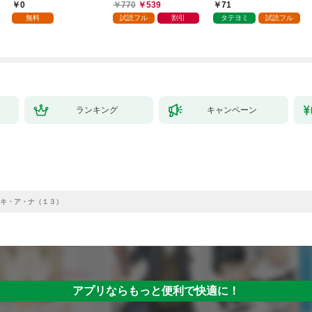
のおじさんはあらゆる
てゲームバランスを破
0
770
539
71
種族を嫁にする～（コ
壊した～
無料
試読フル
割引
タテヨミ
試読フル
ミック） 1
ランキング
キャンペーン
キ・ア・ナ（１３）
アプリならもっと便利で快適に！