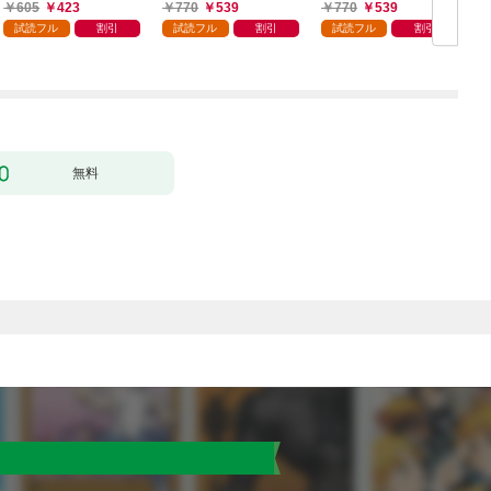
転生した喪男の受難
転生者、落ちこぼれク
605
423
770
539
770
539
（コミック） 1
ラスに入学。そして、
試読フル
割引
試読フル
割引
試読フル
割引
（コミック） 1
ク
無料