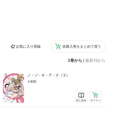
お気に入り登録
未購入巻をまとめて買う
1巻から
|
最新刊から
ノ・ゾ・キ・ア・ナ（３）
935
試し読み
カートへ