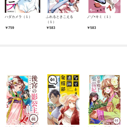
ハダカメラ（１）
ふれるときこえる
ノゾ×キミ（１）
（１）
759
583
583