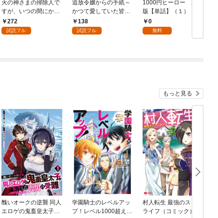
火の神さまの掃除人で
追放令嬢からの手紙～
1000円ヒーロー 新札
D
すが、いつの間にか花
かつて愛していた皆さ
版【単話】（１）
9
嫁として溺愛されてい
まへ 私のことなどお忘
272
138
0
ます【単話】（１）
れですか？～【単話】
試読フル
試読フル
無料
（１）
もっと見る
醜いオークの逆襲 同人
学園騎士のレベルアッ
村人転生 最強のスロー
エロゲの鬼畜皇太子に
プ！レベル1000超えの
ライフ（コミック） 1