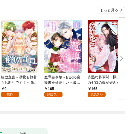
もっと見る
解放宣言～溺愛も執着
魔導書令嬢～伝説の魔
寡黙な将軍閣下様は魔
もお断りです！～ 第1
導書を修復したら最強
力ゼロの嫁が好きすぎ
話
の精霊が味方になりま
る～なぜか旦那様の心
0
165
165
した（クールな王弟殿
の声が聞こえます！？
無料
試読フル
試読フル
下がなぜかいつもそば
～［1話売り］ story0
にいます）～［ばら売
1
り］ 第1話