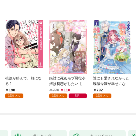
視線が絡んで、熱にな
絶対に死ぬモブ悪役令
誰にも愛されなかった
る 1
嬢は初恋がしたい【単
醜穢令嬢が幸せになる
行本版】 1巻
まで 1
198
770
110
792
試読フル
試読フル
割引
試読フル