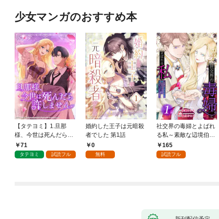
少女マンガのおすすめ本
【タテヨミ】1.旦那
婚約した王子は元暗殺
社交界の毒婦とよばれ
様、今世は死んだら許
者でした 第1話
る私～素敵な辺境伯令
しません
息に腕を折られたの
71
0
165
で、責任とってもらい
タテヨミ
試読フル
無料
試読フル
ます～［ばら売り］
第1話