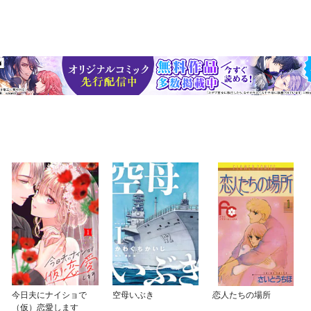
今日夫にナイショで
空母いぶき
恋人たちの場所
（仮）恋愛します