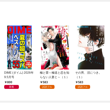
DIME (ダイム) 2026年
極と蕾～極道と恋を知
その男、沼につき。
9.5月号
らない人妻と～（１）
（１）
800
583
583
新着
試読フル
試読フル