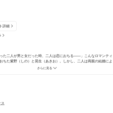
ト詳細
%
った二人が男と女だった時、二人は恋におちる――」こんなロマンティ
おちた紫野（しの）と晃生（あきお）。しかし、二人は両親の結婚によ
…。京都を舞台に、許されない愛をつらぬく二人の姿を描いたラブロマ
クス