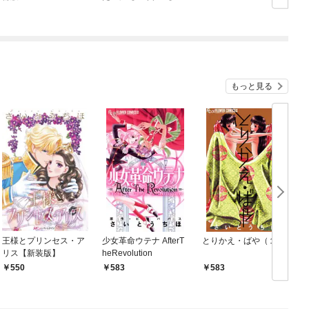
もっと見る
王様とプリンセス・ア
少女革命ウテナ AfterT
とりかえ・ばや（１）
リス【新装版】
heRevolution
550
583
583