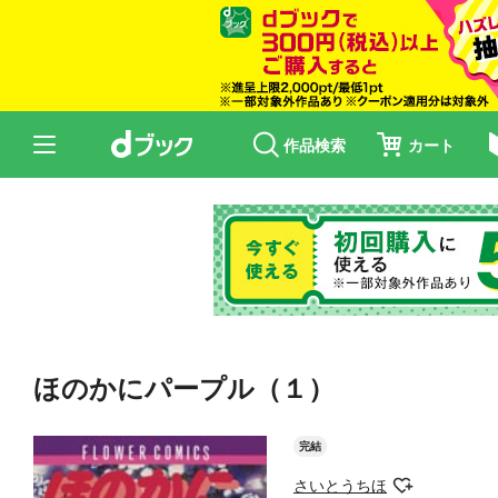
作品検索
カート
ほのかにパープル（１）
完結
さいとうちほ