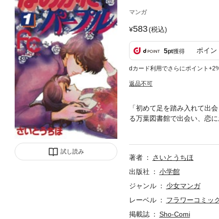
マンガ
583
(税込)
ポイン
5
pt
獲得
dカード利用でさらにポイント+2
返品不可
「初めて足を踏み入れて出会
る万葉図書館で出会い、恋に
同居することになってしまう
試し読み
著者
さいとうちほ
出版社
小学館
ジャンル
少女マンガ
レーベル
フラワーコミッ
掲載誌
Sho-Comi