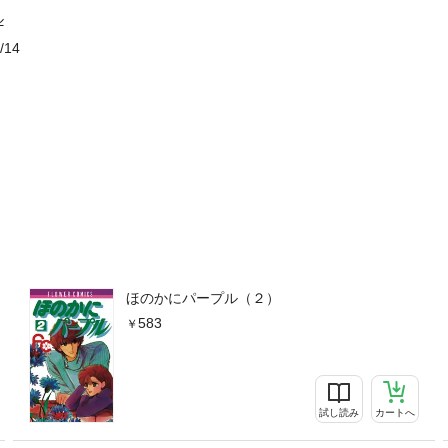
ル
/14
ほのかにパープル（２）
583
試し読み
カートへ