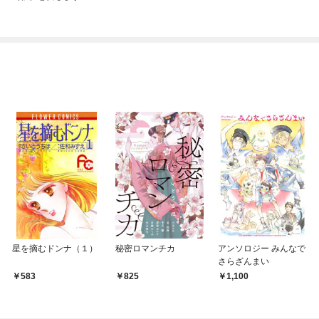
星を摘むドンナ（１）
秘密ロマンチカ
アンソロジー みんなで
さらざんまい
583
825
1,100