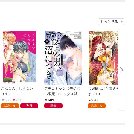
もっと見る
こんなの、しらない
プチコミック【デジタ
お嬢様はお仕置きが好
（１）
ル限定 コミックス試し
き（１）
読み特典付き】 2026
583
291
689
528
年9月号（2026年8月7
試読フル
割引
新着
試読フル
日発売）