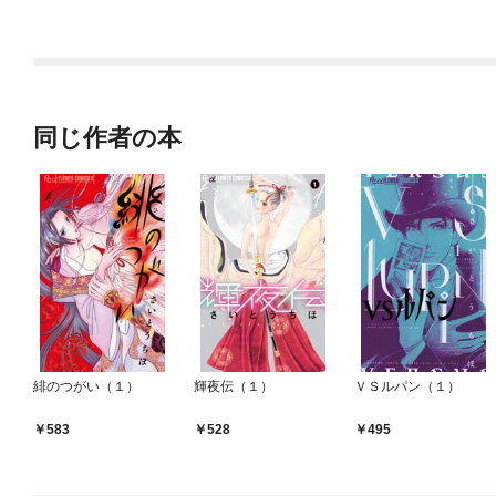
同じ作者の本
緋のつがい（１）
輝夜伝（１）
ＶＳルパン（１）
583
528
495