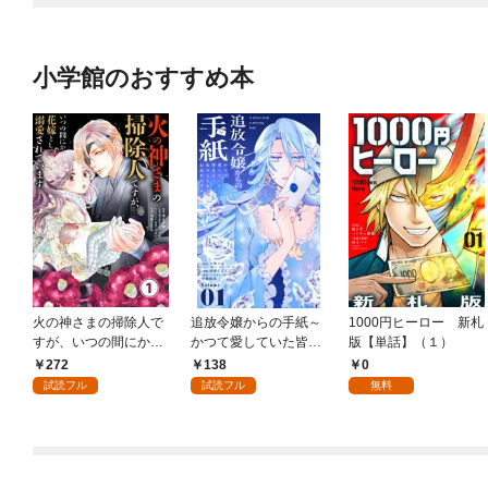
小学館のおすすめ本
火の神さまの掃除人で
追放令嬢からの手紙～
1000円ヒーロー 新札
すが、いつの間にか花
かつて愛していた皆さ
版【単話】（１）
嫁として溺愛されてい
まへ 私のことなどお忘
272
138
0
ます【単話】（１）
れですか？～【単話】
試読フル
試読フル
無料
（１）