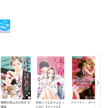
俺様社長は犬が好き 分
本命じゃなきゃよかっ
ファースト・ガール
冊版
たのに【マイクロ】