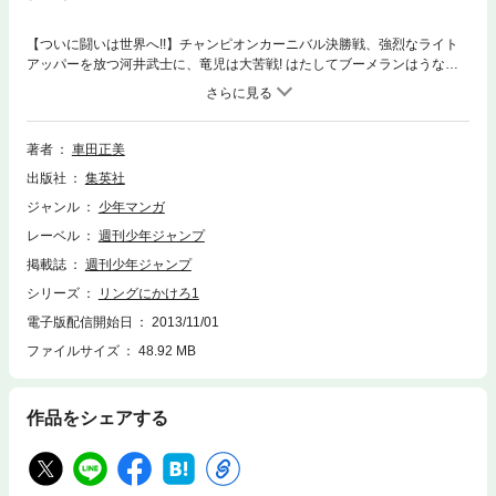
【ついに闘いは世界へ!!】チャンピオンカーニバル決勝戦、強烈なライト
アッパーを放つ河井武士に、竜児は大苦戦! はたしてブーメランはうなる
のか!? さらに新たな脅威、凶悪な全米Jr.が来日。世界大会を前に5対5の日
米マッチが開催され、 完治した剣崎順もアメリカから帰国し参戦する! 黄
金の日本Jr.誕生の瞬間を見届けろ!!
著者
車田正美
出版社
集英社
ジャンル
少年マンガ
レーベル
週刊少年ジャンプ
掲載誌
週刊少年ジャンプ
シリーズ
リングにかけろ1
電子版配信開始日
2013/11/01
ファイルサイズ
48.92 MB
作品をシェアする