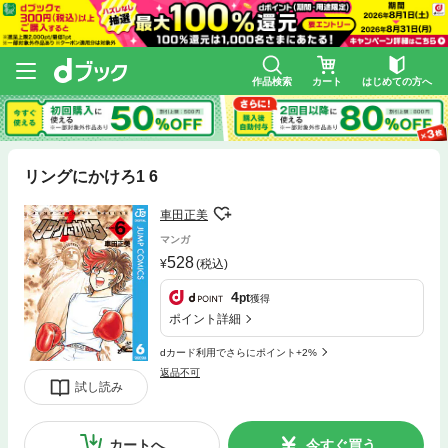
作品検索
カート
はじめての方へ
リングにかけろ1 6
車田正美
マンガ
528
(税込)
4
pt
獲得
ポイント詳細
dカード利用でさらにポイント+2%
返品不可
試し読み
カートへ
今すぐ買う