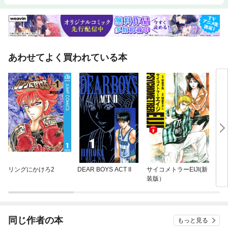
あわせてよく買われている本
リングにかけろ2
DEAR BOYS ACT II
サイコメトラーEIJI(新
エリ
装版）
同じ作者の本
もっと見る