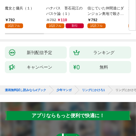
魔女と傭兵（１）
ハナバス 苔石花江の
信じていた仲間達にダ
追放
バスケ論（１）
ンジョン奥地で殺され
『自
かけたがギフト『無限
領地
792
792
110
792
7
ガチャ』でレベル９９
強の
試読フル
試読フル
割引
試読フル
試
９９の仲間達を手に入
～最
れて元パーティーメン
で始
バーと世界に復讐＆
拓ス
『ざまぁ！』します！
（１
（１）
新刊配信予定
ランキング
キャンペーン
無料
漫画無料試し読みならdブック
少年マンガ
リングにかけろ1
リングにかけろ1
アプリならもっと便利で快適に！