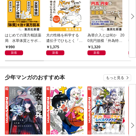
はじめての漢方相談薬
犬の性格を科学する
為替介入とは何か 20
大江
局 水草体質とサボテ
遺伝子でひもとく「最
0兆円規模「外為特
学と
ン体質
良の友」の進化
会」が生まれた謎
から
990
1,375
1,320
1,
新着
新着
新着
少年マンガのおすすめ本
もっと見る