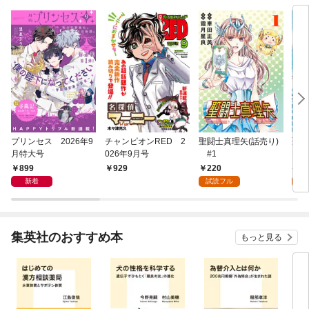
プリンセス 2026年9
チャンピオンRED 2
聖闘士真理矢(話売り)
聖闘
月特大号
026年9月号
#1
ERI
1
899
220
7
929
新着
試読フル
試
集英社のおすすめ本
もっと見る