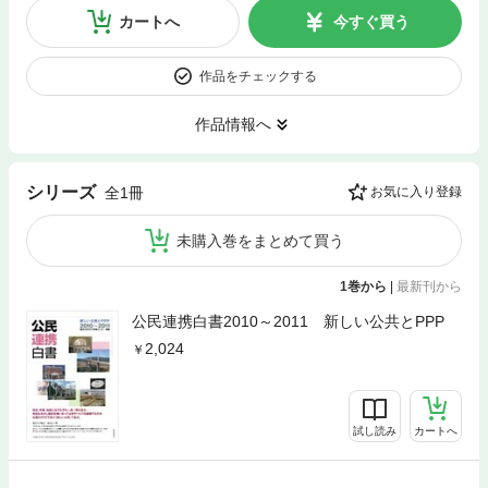
カートへ
今すぐ買う
作品をチェックする
作品情報へ
シリーズ
全1冊
お気に入り登録
未購入巻をまとめて買う
1巻から
|
最新刊から
公民連携白書2010～2011 新しい公共とPPP
2,024
試し読み
カートへ