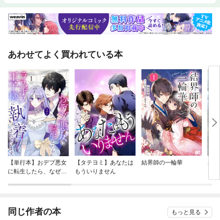
あわせてよく買われている本
【単行本】おデブ悪女
【タテヨミ】あなたは
結界師の一輪華
バッ
に転生したら、なぜか
もういりません
ロイ
ラスボス王子様に執着
今世
されています
りが
てく
OMI
同じ作者の本
もっと見る