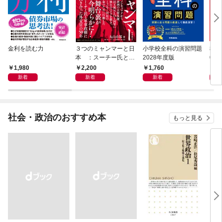
金利を読む力
３つのミャンマーと日
小学校全科の演習問題
教職
本 ：スーチー氏と軍
2028年度版
02
事政権に向き合った外
1,980
2,200
1,760
1,
交官の50年
新着
新着
新着
社会・政治のおすすめ本
もっと見る