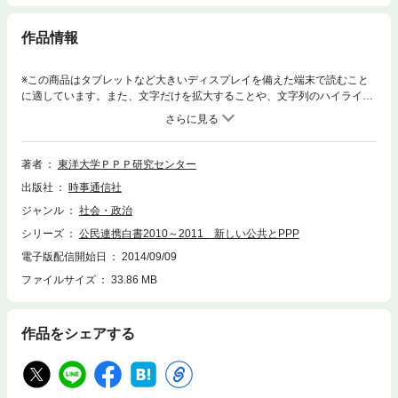
作品情報
※この商品はタブレットなど大きいディスプレイを備えた端末で読むこと
に適しています。また、文字だけを拡大することや、文字列のハイライ
ト、検索、辞書の参照、引用などの機能が使用できません。政府、市場、
地域にはそれぞれ一長一短がある。特技を生かし弱点を補い合って公共サ
ービスを確保するのが、広義のPPPであり「新しい公共」である。自治
体、企業、NPOなどすべての公民連携関係者必携の書。
著者
東洋大学ＰＰＰ研究センター
出版社
時事通信社
ジャンル
社会・政治
シリーズ
公民連携白書2010～2011 新しい公共とPPP
電子版配信開始日
2014/09/09
ファイルサイズ
33.86 MB
作品をシェアする