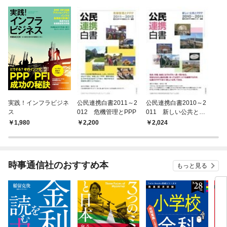
実践！インフラビジネ
公民連携白書2011～2
公民連携白書2010～2
ス
012 危機管理とPPP
011 新しい公共とPP
P
1,980
2,200
2,024
時事通信社のおすすめ本
もっと見る