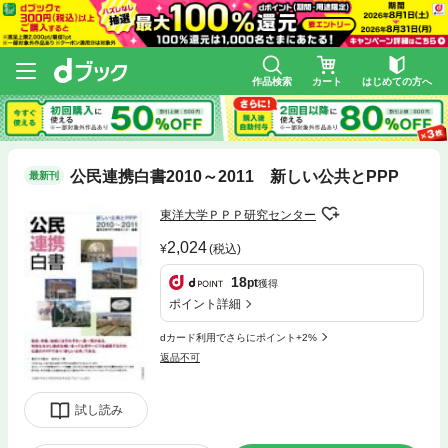
作品検索
カート
はじめての方へ
公民連携白書2010～2011 新しい公共とPPP
最新刊
東洋大学ＰＰＰ研究センター
2,024
(税込)
18
pt
獲得
ポイント詳細
dカード利用でさらにポイント+2%
返品不可
試し読み