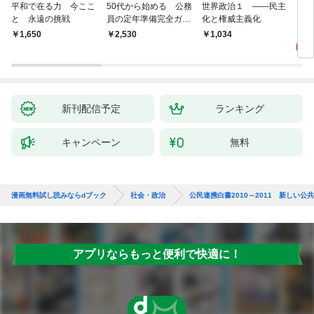
平和で在る力 今ここ
50代から始める 公務
世界政治１ ――民主
「力
と 永遠の挑戦
員の定年準備完全ガイ
化と権威主義化
く 
ド
1,
￥1,650
￥2,530
1,034
新刊配信予定
ランキング
キャンペーン
無料
漫画無料試し読みならdブック
社会・政治
公民連携白書2010～2011 新しい公共
アプリならもっと便利で快適に！