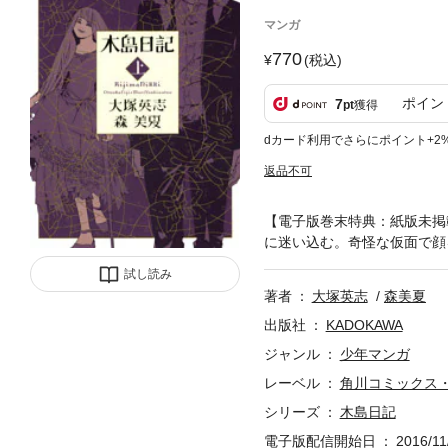
マンガ
770
(税込)
ポイン
7
pt
獲得
dカード利用でさらにポイント+2
返品不可
【電子版巻末特典：紙版未掲
に迷い込む。奇怪な仮面で顔
試し読み
著者
大塚英志
森美夏
出版社
KADOKAWA
ジャンル
少年マンガ
レーベル
角川コミックス
シリーズ
木島日記
電子版配信開始日
2016/11