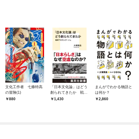
文化工作者 七條特高
「日本文化論」はどう
まんがでわかる物語と
の冒険(1)
創られてきたか 戦時
は何か？
下のモンタージュ
880
1,430
2,860