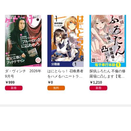
ダ・ヴィンチ 2026年
はにとらっ！ 召喚勇者
探偵ふろたん 不倫の修
9月号
をハメるハニートラッ
羅場に凸します【電子
プ包囲網【分冊版】
単行本版】1
999
0
1,210
1
新着
無料
新着