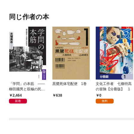
同じ作者の本
「学問」の本筋 ――
黒鷺死体宅配便 1巻
文化工作者 七條特高
柳田國男と双極の民俗
の冒険【分冊版】 1
学
2,464
0
638
新着
無料