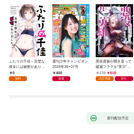
ふたりの千佳～完璧な
週刊少年チャンピオン
悪役貴族が開き直って
彼女には秘密がありま
2026年36+37号
破滅フラグを“実力”で
した(1)
叩き折っていたら、い
0
400
770
616
つの間にかヒロイン達
無料
新着
試読増量
割引
から英雄視されるよう
になった件（コミッ
ク） 1巻
新刊配信予定