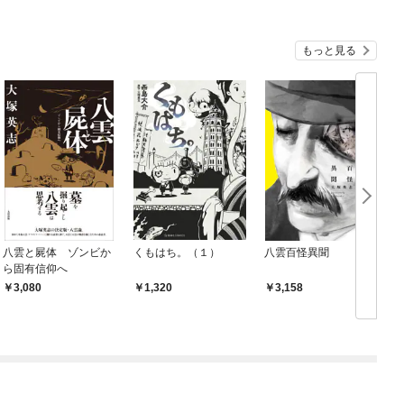
もっと見る
八雲と屍体 ゾンビか
くもはち。（１）
八雲百怪異聞
ら固有信仰へ
3,080
1,320
3,158
く