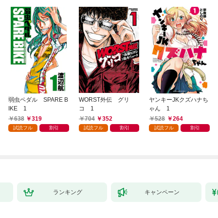
弱虫ペダル SPARE B
WORST外伝 グリ
ヤンキーJKクズハナち
IKE 1
コ 1
ゃん 1
638
319
704
352
528
264
試読フル
割引
試読フル
割引
試読フル
割引
ランキング
キャンペーン