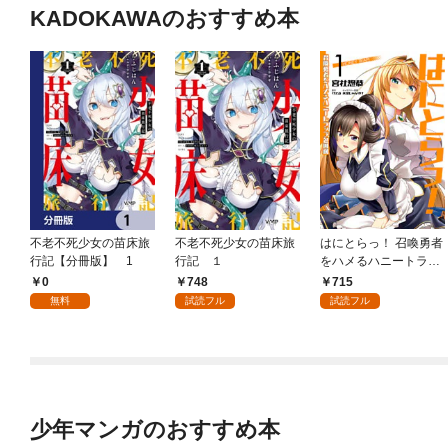
KADOKAWAのおすすめ本
不老不死少女の苗床旅
不老不死少女の苗床旅
はにとらっ！ 召喚勇者
行記【分冊版】 1
行記 １
をハメるハニートラッ
プ包囲網 1
0
748
715
無料
試読フル
試読フル
少年マンガのおすすめ本