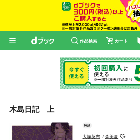
作品検索
カート
木島日記 上
完結
大塚英志
森美夏