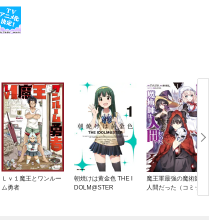
Ｌｖ１魔王とワンルー
朝焼けは黄金色 THE I
魔王軍最強の魔術師は
ム勇者
DOLM@STER
人間だった（コミッ
ク）