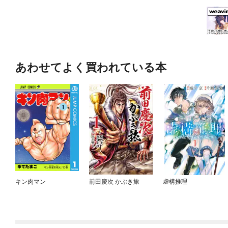
あわせてよく買われている本
キン肉マン
前田慶次 かぶき旅
虚構推理