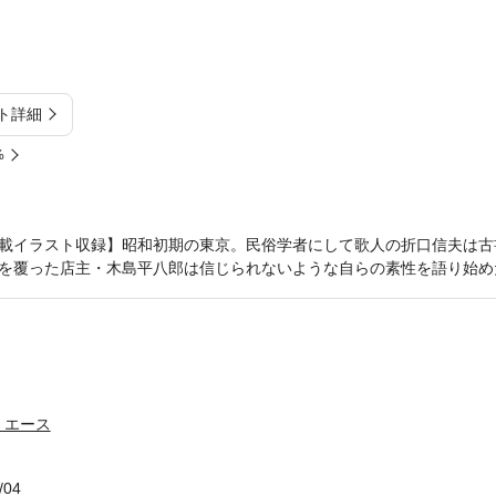
ト詳細
%
載イラスト収録】昭和初期の東京。民俗学者にして歌人の折口信夫は古
を覆った店主・木島平八郎は信じられないような自らの素性を語り始め
・エース
/04