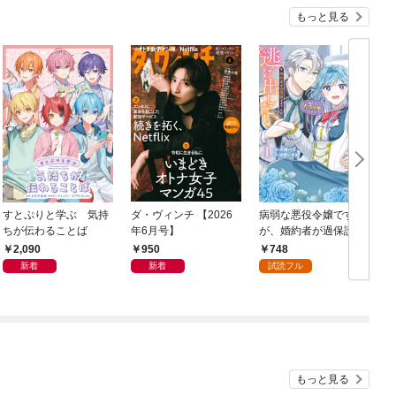
もっと見る
すとぷりと学ぶ 気持
ダ・ヴィンチ 【2026
病弱な悪役令嬢です
ちが伝わることば
年6月号】
が、婚約者が過保護す
ぎて逃げ出したい(私た
2,090
950
748
ち犬猿の仲でしたよ
新着
新着
試読フル
ね！？) 1
もっと見る