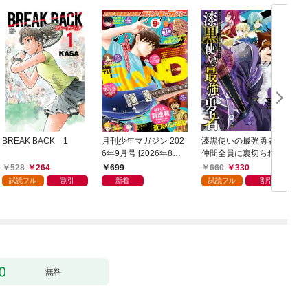
BREAK BACK 1
月刊少年マガジン 202
漆黒使いの最強勇者
6年9月号 [2026年8月6
仲間全員に裏切られた
日発売]
ので最強の魔物と組み
528
264
699
660
330
ます 1巻
試読フル
割引
新着
試読フル
割引
無料