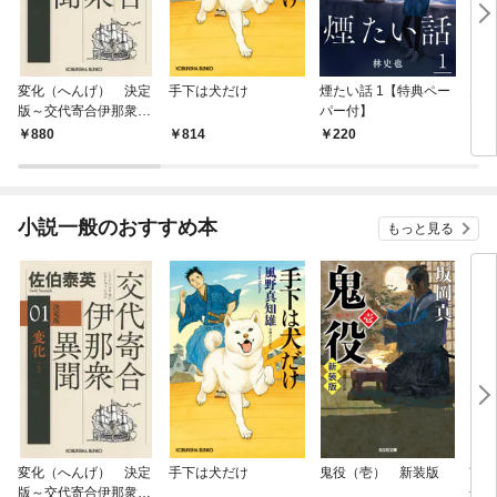
変化（へんげ） 決定
手下は犬だけ
煙たい話 1【特典ペー
鬼役
版～交代寄合伊那衆異
パー付】
聞（1）～
880
814
220
7
小説一般のおすすめ本
もっと見る
変化（へんげ） 決定
手下は犬だけ
鬼役（壱） 新装版
南町
版～交代寄合伊那衆異
舟の