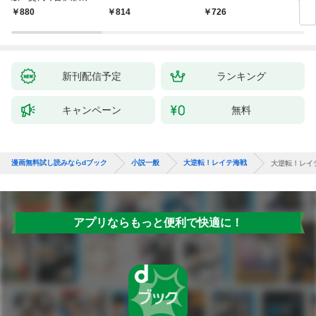
聞（1）～
880
814
726
9
新刊配信予定
ランキング
キャンペーン
無料
漫画無料試し読みならdブック
小説一般
大逆転！レイテ海戦
大逆転！レイ
アプリならもっと便利で快適に！