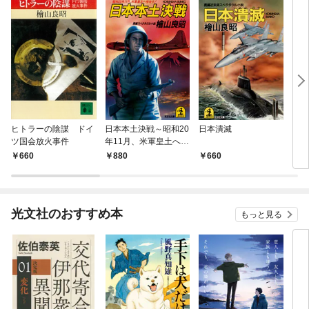
ヒトラーの陰謀 ドイ
日本本土決戦～昭和20
日本潰滅
円卓
ツ国会放火事件
年11月、米軍皇土へ侵
攻す！～
660
880
660
5
光文社のおすすめ本
もっと見る