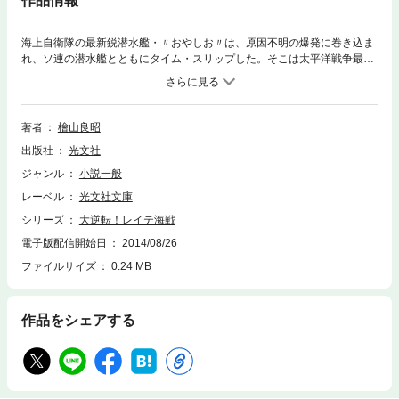
作品情報
海上自衛隊の最新鋭潜水艦・〃おやしお〃は、原因不明の爆発に巻き込ま
れ、ソ連の潜水艦とともにタイム・スリップした。そこは太平洋戦争最大
の海戦・レイテ海戦の真っ只中！ 現状を把握できないソ連潜水艦は、海
上に浮かぶ米空母に魚雷を撃ち込んだ。頭上には、戦艦大和ら連合艦隊を
待ち受ける米機動部隊が……！？ 海上自衛隊潜水艦の壮絶な苦闘がはじ
まった！
著者
檜山良昭
出版社
光文社
ジャンル
小説一般
レーベル
光文社文庫
シリーズ
大逆転！レイテ海戦
電子版配信開始日
2014/08/26
ファイルサイズ
0.24 MB
作品をシェアする