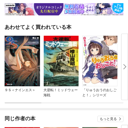
あわせてよく買われている本
９Ｓ＜ナインエス＞
大逆転！ミッドウェー
「りゅうおうのおしご
ドラ
海戦
と！」シリーズ
同じ作者の本
もっと見る