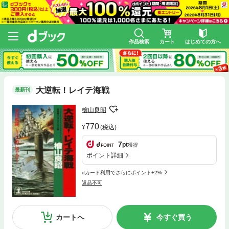
作品検索
カート
はじめての方へ
大逆転！レイテ海戦
最新刊
檜山良昭
770
(税込)
7
pt
獲得
ポイント詳細
dカード利用でさらにポイント+2%
返品不可
カートへ
今すぐ買う