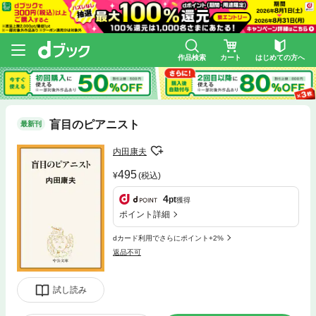
作品検索
カート
はじめての方へ
盲目のピアニスト
最新刊
内田康夫
495
(税込)
4
pt
獲得
ポイント詳細
dカード利用でさらにポイント+2%
返品不可
試し読み