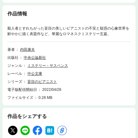
作品情報
殺人者とすれちがった盲目の美しいピアニストの不安と疑惑の心象世界を
鮮やかに描く表題作など、華麗なロマネスクミステリー五篇。
著者
内田康夫
出版社
中央公論新社
ジャンル
ミステリー・サスペンス
レーベル
中公文庫
シリーズ
盲目のピアニスト
電子版配信開始日
2022/04/28
ファイルサイズ
0.28 MB
作品をシェアする