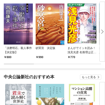
「須磨明石」殺人事件
砂冥宮 決定版
まんがでイッキ読み！
城崎
【決定版】
浅見光彦 名推理は正
版】
義！ SP
880
990
770
9
中央公論新社のおすすめ本
もっと見る