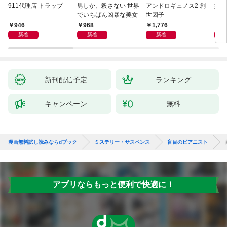
911代理店 トラップ
男しか、殺さない 世界
アンドロギュノス2 創
姐御
でいちばん凶暴な美女
世因子
946
968
1,776
1,
新着
新着
新着
新刊配信予定
ランキング
キャンペーン
無料
漫画無料試し読みならdブック
ミステリー・サスペンス
盲目のピアニスト
アプリならもっと便利で快適に！