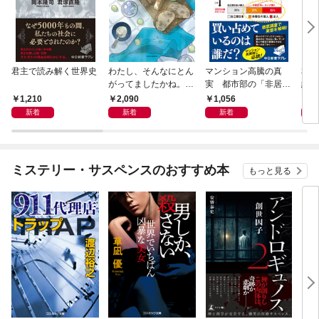
君主で読み解く世界史
わたし、そんなにとん
マンション高騰の真
私と
がってましたかね。
実 都市部の「非居住
紀 
獅子座、Ａ型、丙午は
化」が街を壊す
ヤが
1,210
2,090
1,056
1,
めぐる
新着
新着
新着
ミステリー・サスペンスのおすすめ本
もっと見る