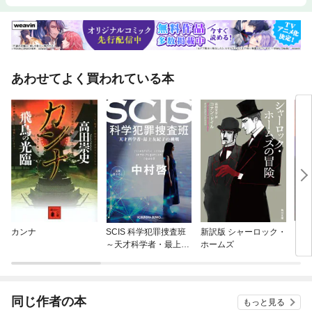
あわせてよく買われている本
カンナ
SCIS 科学犯罪捜査班
新訳版 シャーロック・
まぼ
～天才科学者・最上友
ホームズ
紀子の挑戦～
同じ作者の本
もっと見る