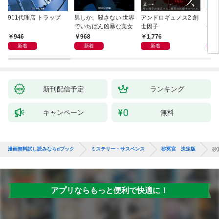
911代理店 トラップ
男しか、殺さない 世界
アンドロギュノス2 創
スー
でいちばん凶暴な美女
世因子
件〈
946
968
1,776
9
新着
新着
新着
新刊配信予定
ランキング
キャンペーン
無料
漫画無料試し読みならdブック
ミステリー・サスペンス
砂冥宮 決定版
砂
アプリならもっと便利で快適に！