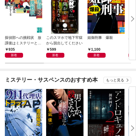
探偵部への挑戦状 放
このスマホで地下牢獄
姐御刑事 爆殺
上杉
課後はミステリーとと
から脱出してください
に挑
もに 新装版
935
599
1,100
1,
新着
新着
新着
ミステリー・サスペンスのおすすめ本
もっと見る