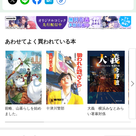
あわせてよく買われている本
前略、山暮らしを始め
十津川警部
大義 横浜みなとみら
首都
ました。
い署暴対係