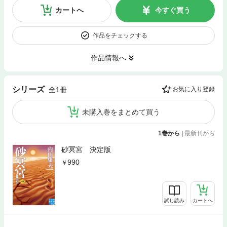
カートへ
今すぐ買う
作品をチェックする
作品情報へ
シリーズ
全1冊
お気に入り登録
未購入巻をまとめて買う
1巻から
|
最新刊から
砂冥宮 決定版
990
試し読み
カートへ