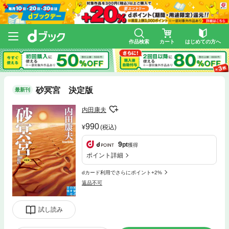
作品検索
カート
はじめての方へ
砂冥宮 決定版
最新刊
内田康夫
990
(税込)
9
pt
獲得
ポイント詳細
dカード利用でさらにポイント+2%
返品不可
試し読み