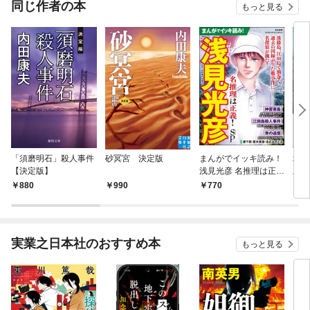
同じ作者の本
もっと見る
「須磨明石」殺人事件
砂冥宮 決定版
まんがでイッキ読み！
城崎
【決定版】
浅見光彦 名推理は正
版】
義！ SP
880
990
770
9
実業之日本社のおすすめ本
もっと見る