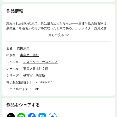
作品情報
忘れられた闘いの地で、男は還らぬ人となった――三浦半島の須賀家は、
泉鏡花『草迷宮』のモデルになった旧家である。ルポライター浅見光彦が
雑誌「旅と歴史」の特集で取材をした数日後、当主の須賀老人が石川県
「安宅の関」で死体となって発見される。遺された「金沢へ行く」の言葉
を手掛かりに浅見が辿った老人の足跡は意外な場所で途切れていた。やが
て第二の殺人が発生し……。著者自作解説を再録、山前譲氏の解説を新た
著者
内田康夫
に収める決定版！カバーイラストレーション：草野碧
出版社
実業之日本社
ジャンル
ミステリー・サスペンス
レーベル
実業之日本社文庫
シリーズ
砂冥宮 決定版
電子版配信開始日
2026/02/07
ファイルサイズ
- MB
作品をシェアする