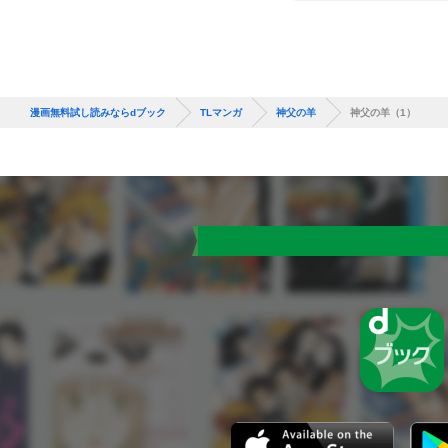
漫画無料試し読みならdブック
TLマンガ
神父の羊
神父の羊（1）