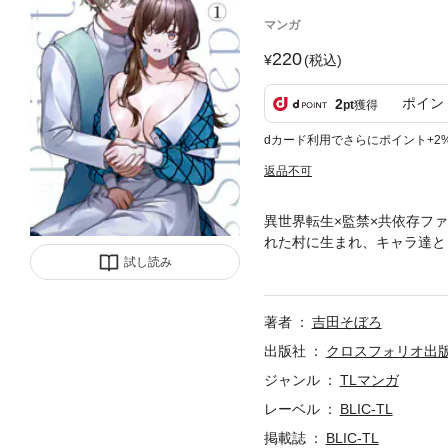
マンガ
220
(税込)
ポイン
2
pt
獲得
dカード利用でさらにポイント+2
返品不可
異世界転生×監禁×共依存フ
れた村に生まれ、キャラ達と
平凡に暮らしていた。しかし
試し読み
わざ村に来るほど執着されてい
ートに進まない限り多くのE
著者
吉田そぼろ
思っている。村に来て数年だ
く色々な所に顔が効くはずだ
出版社
クロスフォリオ出
の舞台である王都から離れた
ジャンル
TLマンガ
平凡に暮らしていた。家族が
レーベル
BLIC-TL
て自立したいと思っている。
人誌作品の電子書籍版となり
掲載誌
BLIC-TL