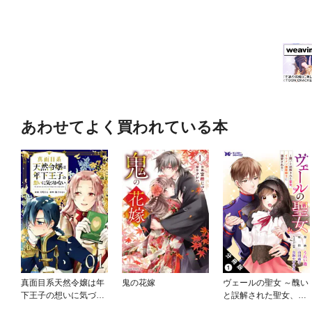
あわせてよく買われている本
真面目系天然令嬢は年
鬼の花嫁
ヴェールの聖女 ～醜い
下王子の想いに気づか
と誤解された聖女、イ
ない【単話版】
ケメン護衛騎士に溺愛