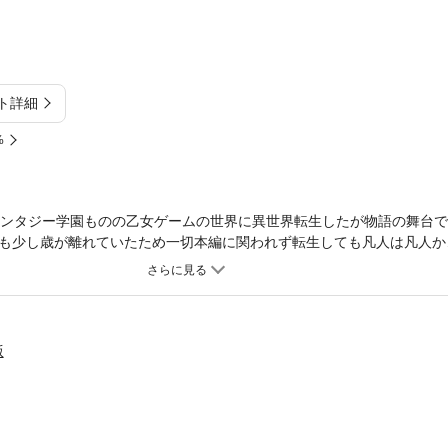
ト詳細
%
ァンタジー学園ものの乙女ゲームの世界に異世界転生したが物語の舞台
も少し歳が離れていたため一切本編に関われず転生しても凡人は凡人か
実は小さい頃に一度だけ会っていた攻略対象の一人に大きくなってから
て──────!?【CHARACTER｜キャラクター】▼神父攻略対象キャ
Dで学園卒業後神父の道に進むため、この世界でもゲームと同じく神父
が村人からの信頼が厚く、村娘の仕事探しの相談にも乗ってくれている
が村娘に紹介できる仕事はなかなか見つからないらしい。▼村娘異世界
版
村に生まれる。キャラ達と5歳ほど歳も離れていたため物語に関わるこ
おらず天涯孤独で、普段から村のみんなに助けて貰ってばかりなため早
※メリーバッドエンド作品ですので苦手な方はご注意ください。※本作
ます。【21ページ】