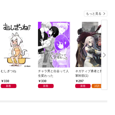
もっと見る
むしぎつね
チャラ男と出会って人
ネガティブ勇者と魔王
生変わった
軍幹部(1)
330
330
297
新着
新着
新着
試読フル