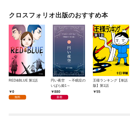
クロスフォリオ出版のおすすめ本
RED&BLUE 第1話
円い夜空 ～不眠症の
王様ランキング【単話
いばら姫1～
版】第1話
0
880
55
無料
新着