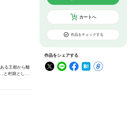
カートへ
作品をチェックする
作品をシェアする
である王都から離
…と村娘として
神父になりわざ
ラの1人。個別ル
になったと村娘は
。知り合いも多
転生したが物語
となく村娘として
く仕事を見つけ
は吉田そぼろの個