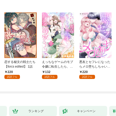
恋する秘文の戦士たち
えっちなゲームのモブ
悪友とセフレになった
【forcs edited】 1話
令嬢に転生したら、絶
らメロ堕ちしちゃいそ
倫騎士隊長様からトン
う(1)
220
132
220
デモ溺愛されてま
試読フル
試読フル
試読フル
す！？１
ランキング
キャンペーン