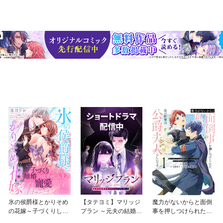
氷の侯爵様とかりそめ
【タテヨミ】マリッジ
魔力がないからと面倒
の花嫁～子づくりした
プラン ～元夫の結婚式
事を押しつけられた
ら離婚のはずが、なぜ
をプランニングしまし
私、次の仕事は公爵夫