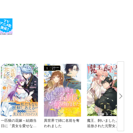
一匹狼の花嫁～結婚当
異世界で姉に名前を奪
魔王、飼いました。～
日に「貴女を愛せな
われました
追放された元聖女、最
い」と言っていた旦那
凶わんこに懐かれてま