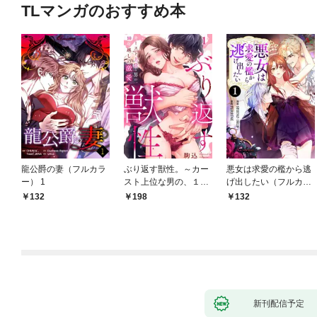
TLマンガのおすすめ本
龍公爵の妻（フルカラ
ぶり返す獣性。～カー
悪女は求愛の檻から逃
ー） 1
スト上位な男の、１０
げ出したい（フルカラ
年越しの激愛１
ー） 1
132
198
132
新刊配信予定