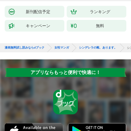
新刊配信予定
ランキング
キャンペーン
無料
漫画無料試し読みならdブック
女性マンガ
シンデレラの靴、あります。
シ
アプリならもっと便利で快適に！