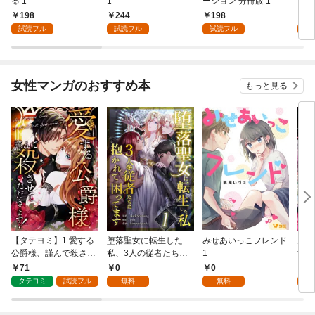
る 1
1
ーション 分冊版 1
言っ
198
244
198
2
試読フル
試読フル
試読フル
試
女性マンガのおすすめ本
もっと見る
【タテヨミ】1.愛する
堕落聖女に転生した
みせあいっこフレンド
火の
公爵様、謹んで殺させ
私、3人の従者たちに
1
すが
ていただきます！
抱かれて困ってます 第
嫁と
71
0
0
2
1話
ます
タテヨミ
試読フル
無料
無料
試