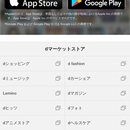
Appleのロゴ、App Storeは、米国もしくはその他の国や地域におけるApple Inc.の商標で
す。App Storeは、Apple Inc.のサービスマークです。
Google Play および Google Play ロゴは Google LLC の商標です。
dマーケットストア
dショッピング
d fashion
dミュージック
dカーシェア
Lemino
dマガジン
dヒッツ
dフォト
dアニメストア
dヘルスケア