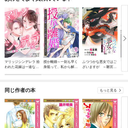
マリッジシンデレラ 拾
授か離婚～一刻も早く
ふつつかな悪女ではご
高嶺
われた花嫁は一途な副
身籠って、私から解放
ざいますが ～雛宮蝶
社長に溺愛される
してさしあげます！
鼠とりかえ伝～ 連載
版
同じ作者の本
もっと見る