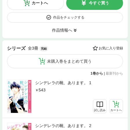
カートへ
今すぐ買う
作品をチェックする
作品情報へ
全3冊
シリーズ
お気に入り登録
完結
未購入巻をまとめて買う
1巻から
|
最新刊から
シンデレラの靴、あります。 1
543
試し読み
カートへ
シンデレラの靴、あります。 2