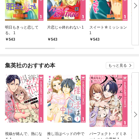
明日もきっと恋して
片恋じゃ終われない 1
スイート☆ミッション
シン
る。 1
1
ます
543
543
543
5
集英社のおすすめ本
もっと見る
視線が絡んで、熱にな
推し活はベッドの中で
パーフェクト・ドミネ
ふし