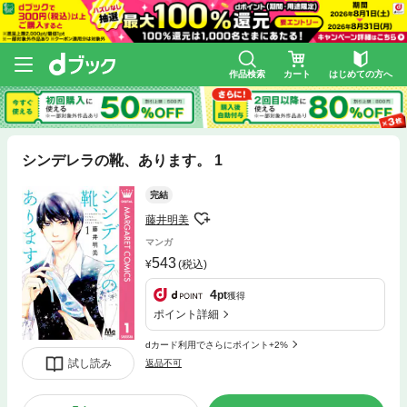
作品検索
カート
はじめての方へ
シンデレラの靴、あります。 1
完結
藤井明美
マンガ
543
(税込)
4
pt
獲得
ポイント詳細
dカード利用でさらにポイント+2%
試し読み
返品不可