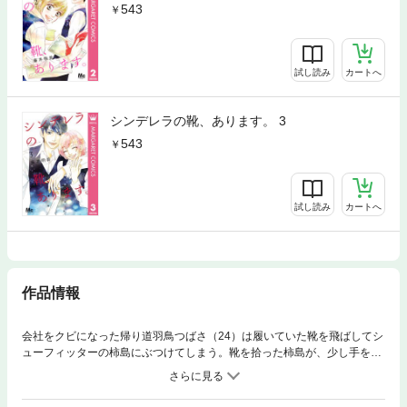
543
試し読み
カートへ
シンデレラの靴、あります。 3
543
試し読み
カートへ
作品情報
会社をクビになった帰り道羽鳥つばさ（24）は履いていた靴を飛ばしてシ
ューフィッターの柿島にぶつけてしまう。靴を拾った柿島が、少し手を加
えると脱げやすかった靴は、まるでシンデレラの靴のようにつばさの足に
ピッタリとフィット。この奇跡をつばさは運命の出会いだと…!?