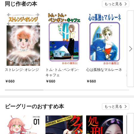
OMIC
同じ作者の本
もっと見る
ストレンジ･オレンジ
トム･トム･ペンギン･
心は孤独なマルレーネ
服部
キャフェ
杯の
660
660
660
6
ビーグリーのおすすめ本
もっと見る