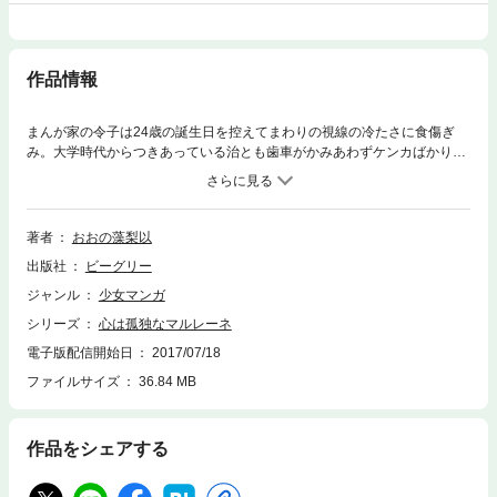
作品情報
まんが家の令子は24歳の誕生日を控えてまわりの視線の冷たさに食傷ぎ
み。大学時代からつきあっている治とも歯車がかみあわずケンカばかり。
お互いになかなか次の一歩に踏み出せない二人は…
著者
おおの藻梨以
出版社
ビーグリー
ジャンル
少女マンガ
シリーズ
心は孤独なマルレーネ
電子版配信開始日
2017/07/18
ファイルサイズ
36.84 MB
作品をシェアする