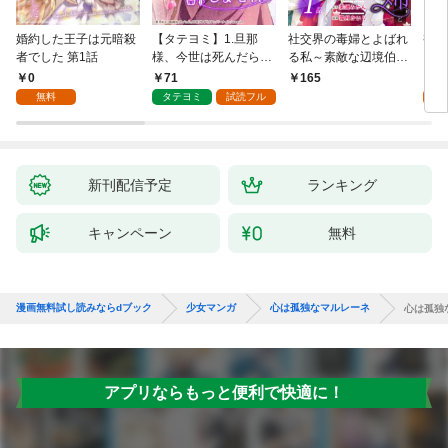
婚約した王子は元暗殺
【タテヨミ】1.旦那
社交界の毒婦とよばれ
視線
者でした 第1話
様、今世は死んだら許
る私～素敵な辺境伯令
る 1
しません
息に腕を折られたの
0
71
1
165
で、責任とってもらい
無料
タテヨミ
試読フル
試
ます～［ばら売り］
第1話
新刊配信予定
ランキング
キャンペーン
無料
漫画無料試し読みならdブック
少女マンガ
心は孤独なマルレーネ
心は孤独
アプリならもっと便利で快適に！