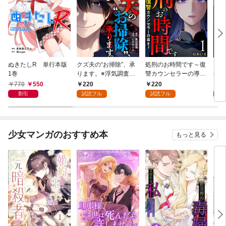
ぬきたしR 単行本版
クズ夫の“お掃除”、承
処刑のお時間です～復
凶妻
1巻
ります。※浮気調査、
讐カウンセラーの導き
神で
無料サービス付き 1巻
～ 1巻
1巻
770
550
220
220
7
割引
試読フル
試読フル
少女マンガのおすすめ本
もっと見る