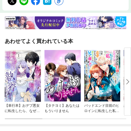
あわせてよく買われている本
【単行本】おデブ悪女
【タテヨミ】あなたは
バッドエンド目前のヒ
結界
に転生したら、なぜか
もういりません
ロインに転生した私、
ラスボス王子様に執着
今世では恋愛するつも
されています
りがチートな兄が離し
てくれません！？@C