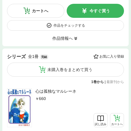
カートへ
今すぐ買う
作品をチェックする
作品情報へ
全1冊
シリーズ
お気に入り登録
完結
未購入巻をまとめて買う
1巻から
|
最新刊から
心は孤独なマルレーネ
660
試し読み
カートへ