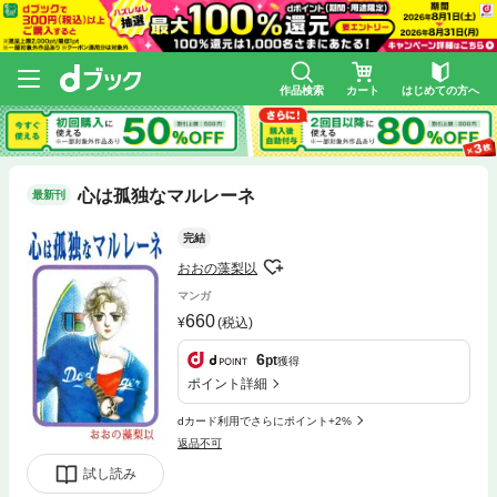
作品検索
カート
はじめての方へ
心は孤独なマルレーネ
最新刊
完結
おおの藻梨以
マンガ
660
(税込)
6
pt
獲得
ポイント詳細
dカード利用でさらにポイント+2%
返品不可
試し読み