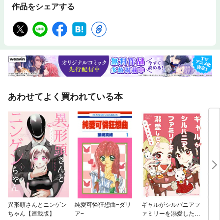
作品をシェアする
あわせてよく買われている本
異形頭さんとニンゲン
純愛可憐狂想曲−ダリ
ギャルがシルバニアフ
悪役
ちゃん【連載版】
ア−
ァミリーを溺愛した
シル