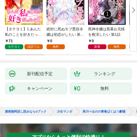
【タテヨミ】1.あんた
絶対に死ぬモブ悪役令
死神令嬢は黒幕お兄様
レベ
私のことを好きだった
嬢は初恋がしたい 第1
を救済したい 第1話
なり
の？
話
71
0
0
0
タテヨミ
試読フル
無料
新着
無料
新刊配信予定
ランキング
キャンペーン
無料
漫画無料試し読みならdブック
少女マンガ
美川べるのの青春ばくはつ劇場