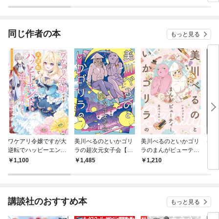
ら。＃ギャルバニア
いの
した
同じ作者の本
もっと見る
ワケアリ令嬢ですが大
美川べるのといかゴリ
美川べるのといかゴリ
美川
逆転でハッピーエンド
ラの超次元女子会【電
ラのまんがビューティ
ラの
を迎えました！アンソ
子限定特典付き】
ー 【電子限定特典付
定特
1,100
1,485
1,210
1,
ロジーコミック
き】
講談社のおすすめ本
もっと見る