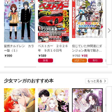
徒然チルドレン カラ
ベストカー ２０２６
信じていた仲間達にダ
魔女
ー版（１）
年 ９月１０日号
ンジョン奥地で殺され
かけたがギフト『無限
589
792
88
7
990
ガチャ』でレベル９９
新着
試読フル
割引
試
９９の仲間達を手に入
れて元パーティーメン
バーと世界に復讐＆
『ざまぁ！』します！
少女マンガのおすすめ本
もっと見る
（１）