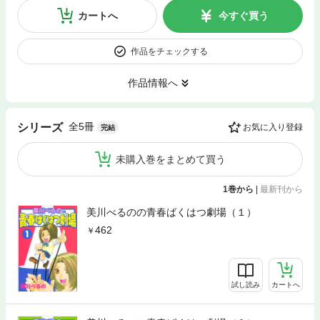
カートへ
今すぐ買う
作品をチェックする
作品情報へ
全5冊
シリーズ
お気に入り登録
完結
未購入巻をまとめて買う
1巻から
|
最新刊から
美川べるのの青春ばくはつ劇場（１）
462
試し読み
カートへ