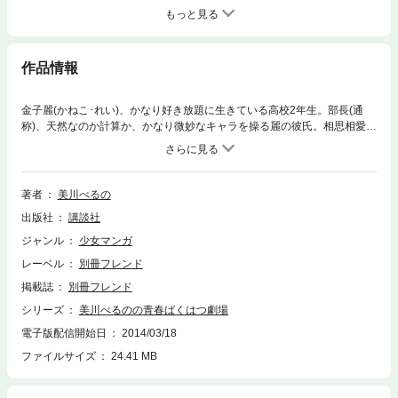
もっと見る
作品情報
金子麗(かねこ･れい)、かなり好き放題に生きている高校2年生。部長(通
称)、天然なのか計算か、かなり微妙なキャラを操る麗の彼氏。相思相愛な
ラブラブっぷり(?)を披露する二人が、強力キャラぞろいの周囲を巻き込ん
で送る｢一度しかない青春ばくはつな日々｣!! ときにシュール! ときにシニカ
ル! ときに童心を忘れずに!? 少女漫画の枠を撃ち破って活躍を続けるギャ
グ作家･美川べるのの出世作ともいえる4コマ漫画集!
著者
美川べるの
出版社
講談社
ジャンル
少女マンガ
レーベル
別冊フレンド
掲載誌
別冊フレンド
シリーズ
美川べるのの青春ばくはつ劇場
電子版配信開始日
2014/03/18
ファイルサイズ
24.41 MB