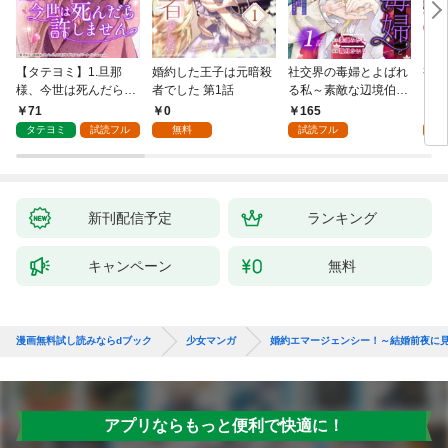
【タテヨミ】1.旦那
婚約した王子は元暗殺
社交界の毒婦とよばれ
視線
様、今世は死んだら許
者でした 第1話
る私～素敵な辺境伯令
る 1
しません
息に腕を折られたの
71
0
165
1
で、責任とってもらい
タテヨミ
試読フル
無料
試読フル
試
ます～［ばら売り］
第1話
新刊配信予定
ランキング
キャンペーン
無料
漫画無料試し読みならdブック
少女マンガ
婚約エマージェンシー！～結婚前夜に
アプリならもっと便利で快適に！