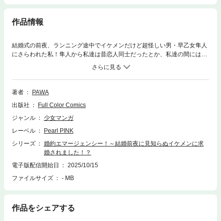
作品情報
結婚式の前夜、ランニング途中でイケメンだけど超怪しい男・早乙女隼人
にさらわれた私！隼人から私達は昔恋人同士だったとか、私達の間には子
どもがいるとかワケのわからない事ばかり聞かされて大混乱！明日は大切
な結婚式！早くこの変態の手から逃げ出さなきゃ…！
著者
PAWA
出版社
Full Color Comics
ジャンル
少女マンガ
レーベル
Pearl PINK
シリーズ
婚約エマージェンシー！～結婚前夜に見知らぬイケメンに求
婚されました！？
電子版配信開始日
2025/10/15
ファイルサイズ
- MB
作品をシェアする