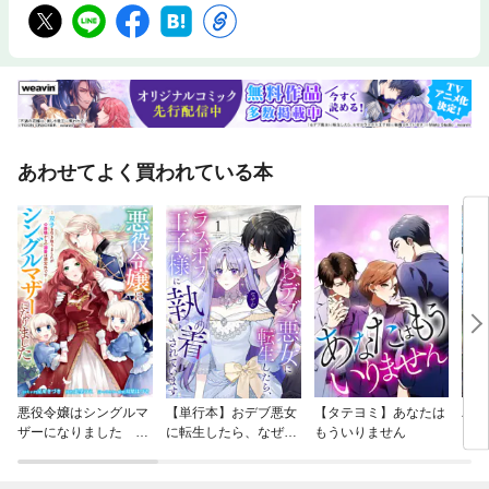
あわせてよく買われている本
悪役令嬢はシングルマ
【単行本】おデブ悪女
【タテヨミ】あなたは
バッ
ザーになりました 双
に転生したら、なぜか
もういりません
ロイ
子を引き取りましたが
ラスボス王子様に執着
今世
公爵様からの溺愛は想
されています
りが