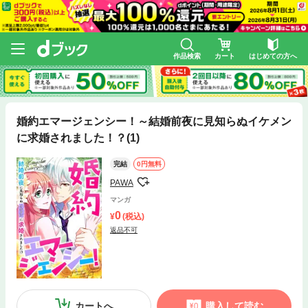
作品検索
カート
はじめての方へ
婚約エマージェンシー！～結婚前夜に見知らぬイケメン
に求婚されました！？(1)
完結
0円無料
PAWA
マンガ
0
(税込)
返品不可
カートへ
購入して読む