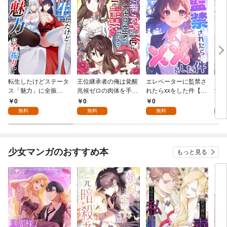
転生したけどステータ
王位継承者の俺は覚醒
エレベーターに監禁さ
キス
ス「魅力」に全振
兆候ゼロの肉体を手に
れたらxxをした件【全
愛？(
り！？(1)
入れて自由を謳歌す
年齢版】(1)
0
0
0
0
る。1
無料
無料
無料
少女マンガのおすすめ本
もっと見る