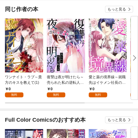
定外です 【連載版】
てく
OMI
同じ作者の本
もっと見る
ワンナイト・ラブ～貴
復讐は夜が明けたら～
愛と薬の境界線～就職
婚約
方のキスを教えて(1)
売られた私の逆転人生
先はイケメン社長の恋
ー！
(1)
人(1)
らぬ
0
0
0
0
れま
無料
無料
無料
Full Color Comicsのおすすめ本
もっと見る