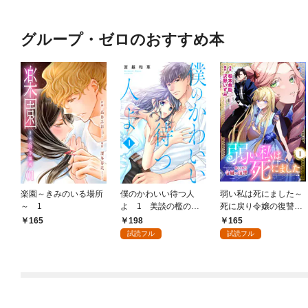
グループ・ゼロのおすすめ本
楽園～きみのいる場所
僕のかわいい待つ人
弱い私は死にました～
～ 1
よ 1 美談の檻のな
死に戻り令嬢の復讐
か
～ 1
198
165
165
試読フル
試読フル