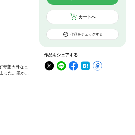
カートへ
作品をチェックする
作品をシェアする
す奇想天外なヒ
まった。籠から
一家は騒然。シ
ラバラにされて