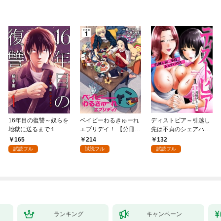
16年目の復讐～奴らを
ベイビーわるきゅーれ
ディストピア～引越し
地獄に送るまで１
エブリデイ！ 【分冊
先は不貞のシェアハウ
版】 1
ス～１
165
214
132
試読フル
試読フル
試読フル
ランキング
キャンペーン