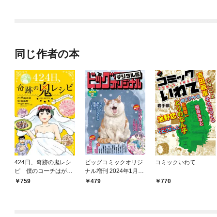
されています
りがチートな兄が離し
てくれません！？@C
OMIC
同じ作者の本
424日、奇跡の鬼レシ
ビッグコミックオリジ
コミックいわて
ピ 僕のコーチはがん
ナル増刊 2024年1月増
の妻（１）
刊号（2023年12月12
759
479
770
日発売）