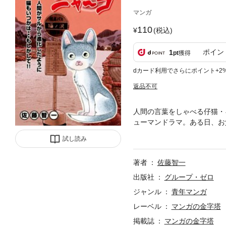
マンガ
110
(税込)
ポイン
1
pt
獲得
dカード利用でさらにポイント+2
返品不可
人間の言葉をしゃべる仔猫・
ューマンドラマ。ある日、お
飛び出すなり「お腹すいた！
試し読み
ゲルの姉・ユキはギンをテレ
しまうとシゲルは猛反対…。
著者
佐藤智一
出版社
グループ・ゼロ
ジャンル
青年マンガ
レーベル
マンガの金字塔
掲載誌
マンガの金字塔