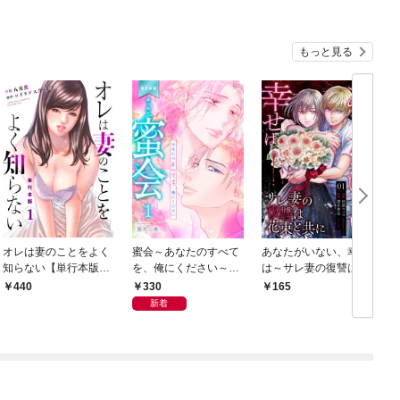
もっと見る
オレは妻のことをよく
蜜会～あなたのすべて
あなたがいない、幸せ
知らない【単行本版】
を、俺にください～
は～サレ妻の復讐は花
1
【単行本版】 1
束と共に～ 1 モラ
330
440
165
ハラ夫
新着