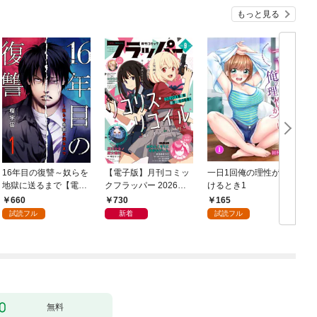
もっと見る
16年目の復讐～奴らを
【電子版】月刊コミッ
一日1回俺の理性が負
地獄に送るまで【電子
クフラッパー 2026年9
けるとき1
か
単行本版】１
月号
660
730
165
試読フル
新着
試読フル
無料