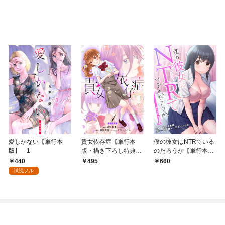
愛しかない【単行本
貴女依存症【単行本
僕の彼女はNTRている
版】 1
版・描き下ろし特典付
のだろうか【単行本
き】 1
版・特典付き】 1
440
495
660
試読フル