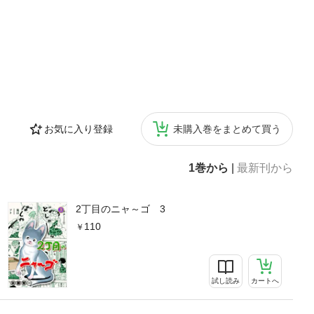
お気に入り登録
未購入巻をまとめて買う
1巻から
|
最新刊から
2丁目のニャ～ゴ 3
110
試し読み
カートへ