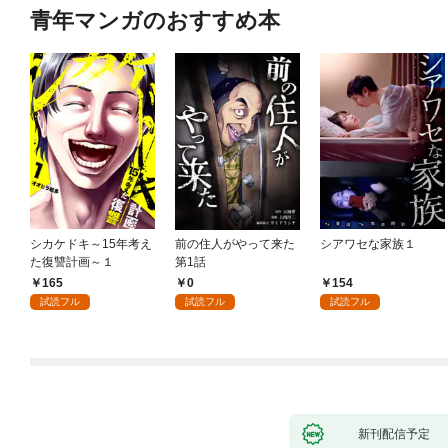
青年マンガのおすすめ本
シカケドキ～15年考え
前の住人がやって来た
シアワセな家族１
た復讐計画～１
第1話
165
0
154
試読フル
試読フル
試読フル
新刊配信予定