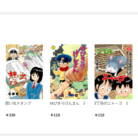
ち犬猿の仲でしたよ
ね！？)
想い出スタンプ
ゆびきりげんまん 1
2丁目のニャ～ゴ 1
330
110
110