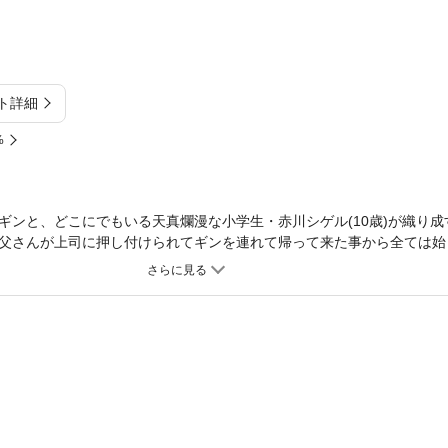
ト詳細
%
ギンと、どこにでもいる天真爛漫な小学生・赤川シゲル(10歳)が織り成
父さんが上司に押し付けられてギンを連れて帰って来た事から全ては始
」、エサを貰ったら「ありがとう！」と流暢に会話をする仔猫にシゲル
ビに売って一儲けしようと企むが、そんな事をしたら実験材料にされバ