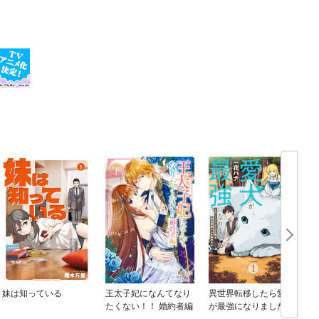
妹は知っている
王太子妃になんてなり
異世界転移したら愛犬
たくない！！ 婚約者編
が最強になりました ～
シルバーフェンリルと