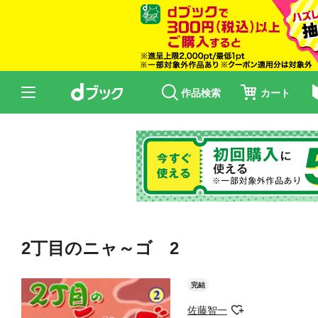
作品検索
カート
2丁目のニャ～ゴ 2
完結
佐藤智一