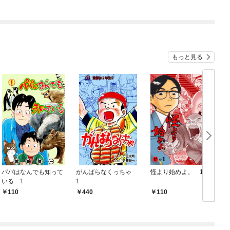
俺が異世界暮らしを始
めたら～ THE COMIC
もっと見る
パパはなんでも知って
がんばらなくっちゃ
怪より始めよ。 1
いる 1
1
110
440
110