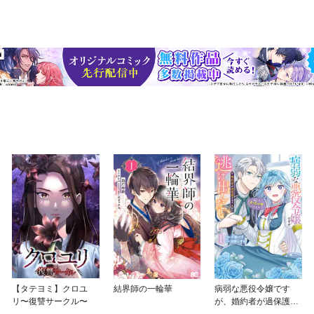
【タテヨミ】クロユ
結界師の一輪華
病弱な悪役令嬢です
リ〜復讐サークル〜
が、婚約者が過保護す
ぎて逃げ出したい(私た