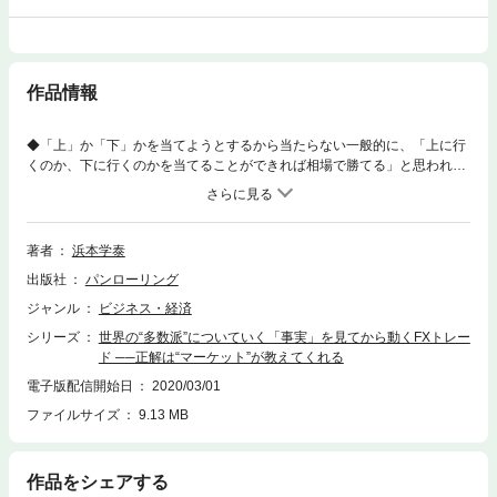
作品情報
◆「上」か「下」かを当てようとするから当たらない一般的に、「上に行
くのか、下に行くのかを当てることができれば相場で勝てる」と思われが
ちですが、実は、そんなことはありません。 逆説的に聞こえるかもしれま
せんが、上か下かを当てようとするから、相場が難しくなってしまうので
す。なぜなのか。それは、「当てよう」と思った瞬間は、自分本位に動い
ているからです。◆「当てたい」なら、正解を見てから動けばいいでは、
著者
浜本学泰
当てにいこうとしてはいけないなら、どうすればよいのでしょうか？ 私た
出版社
パンローリング
ち個人投資家がやるべきことは、「動いた」という事実を客観的に確認す
ることです。例えば、世界中のトレーダーたちが「上だ」と考えて、実際
ジャンル
ビジネス・経済
に買いのポジションを持ったと確認できてから動くのです。正解がわかっ
シリーズ
世界の“多数派”についていく「事実」を見てから動くFXトレー
たら、自分も素早くアクションを起こします。自分の意思は関係ありませ
ド ──正解は“マーケット”が教えてくれる
ん。世界の思惑に自分を合わせるのです。◆世界の人の動きは、がっかり
するほど基礎的なテクニカル指標（チャート）でわかる世界中のトレーダ
電子版配信開始日
2020/03/01
ーたちが動いたかどうかは、世界共通の「チャート」でわかります。ここ
ファイルサイズ
9.13 MB
で大事なのは、独創的なチャート（＝少数派のチャート）にしないことで
す。世界中の大勢の動きを知るには、世界の人が最も多く使っている指標
をチェックする必要があります。つまり、“がっかり”するほど基礎的な指
作品をシェアする
標（移動平均線や水平線、ボリンジャーバンドなど）を見なければいけな