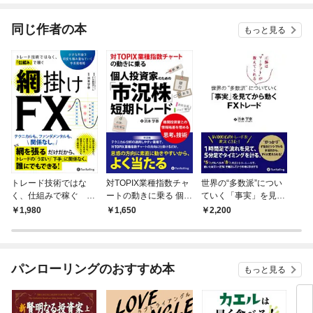
敗）が実現できる◎好きな時間にトレードできる
く、心の疲労回復薬～
同じ作者の本
もっと見る
トレード技術ではな
対TOPIX業種指数チャ
世界の“多数派”につい
く、仕組みで稼ぐ 網
ートの動きに乗る 個人
ていく「事実」を見て
掛けFX ──小さな利
投資家のための「市況
から動くFXトレード ─
1,980
1,650
2,200
益を何度も積み重ねて
株」短期トレード
─正解は“マーケッ
いく中長期戦略
ト”が教えてくれる
パンローリングのおすすめ本
もっと見る