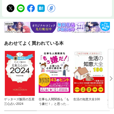
いのです。実際、やるべきことは、1時間足の移動平均線（※パラメータは
本書で紹介）でトレンドを探り、5分足の基礎的なテクニカル指標で市場
に入るタイミングを計ります。具体的には、以下の「5つ」のレベルの「8
つ」のエントリールールで、世界の動きについていきます。レベル1：移
動平均線反発レベル2：移動平均線ブレイク&水平線反発レベル3：高値&
安値（水平線）ブレイク、トレンドライン反発レベル4：一目均衡表の雲
抜け（割れ）&トレンドラインブレイクレベル5：ペナント（三角持ち合
い）ブレイク大勢の動きを知りたいからこそ、大勢の人が使っている指標
を参考にするのです。◆「あなただけへの特別なサイン」などなくても、
あわせてよく買われている本
勝率7割を目指せるFXなどでは、「あなただけに特別なサインを提供しま
す」というふれこみの情報が氾濫しています。でも、「あなただけに特別
なサイン」は、世界から見ると少数派なのです。多数決で決まるFXでは、
多数派の動きを見極めなければなりません。だからこそ、みんなが見てい
るものを見るのです。やり方自体は簡単ですから、誰にでもできます。熟
練した人になると、勝率7割は出せるやり方です。難しいことは排除し
て、市場からお金を引き出しください。◆本書を読んでわかること&でき
ること◎当てに行くのは間違いだとわかる◎難しいことをする必要がない
とわかる◎基礎的なチャートを見ることの重要性がわかる◎トレンドの掴
み方がわかる。トレンドがわかるようになる◎チャートを見た時点で「ど
のエントリールールが適用しそうか」がわかる◎世界の人たちと同じエン
トリーができる◎エントリールールになっても「やってはいけない場面が
ある」とわかる◎手法だけでは勝てないことがわかる◎エントリー等の判
ゲッターズ飯田の五星
仕事も人間関係も「も
生活の知恵大全100
恋も
断やエントリー等の正しい執行ができてはじめてきちんとした結果が残る
三心占い2024
う嫌だ！」と思ったと
み！
とわかる◎トレードの成否に、メンタルが大きく関わってくることがわか
きに読む本 ～心の凹み
る７
る◎メンタルの整え方や鍛え方がわかる◎熟練すれば、勝率7割（2勝1
と悩みとストレスに効
和出