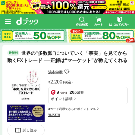
作品検索
カート
はじめての方へ
世界の“多数派”についていく「事実」を見てから
最新刊
動くFXトレード ──正解は“マーケット”が教えてくれる
浜本学泰
2,200
(税込)
20
pt
獲得
ポイント詳細
dカード利用でさらにポイント+2%
返品不可
試し読み