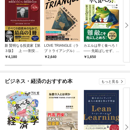
新 賢明なる投資家【第
LOVE TRIANGLE（ラ
カエルは早く食べろ！
ステ
３版】 上 ──割安株
ブ トライアングル）―
―― 先延ばしせず、最
る静
の見つけ方とバリュー
―世界は三角形ででき
高の結果を出し続ける
4,180
2,640
1,650
1,
投資を成功させる方法
ている
強力な21の法則
ビジネス・経済のおすすめ本
もっと見る