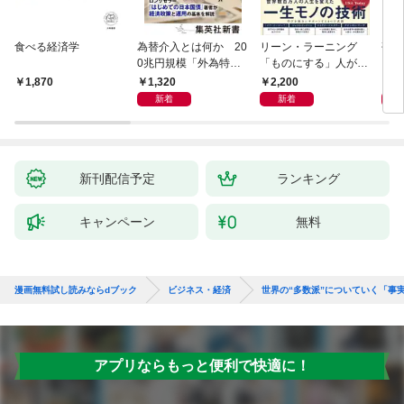
食べる経済学
為替介入とは何か 20
リーン・ラーニング
研究
0兆円規模「外為特
「ものにする」人が自
会」が生まれた謎
然とやっている 最小の
1,320
2,200
5,
1,870
インプットで最大の成
新着
新着
果を得る学習法
新刊配信予定
ランキング
キャンペーン
無料
漫画無料試し読みならdブック
ビジネス・経済
世界の“多数派”についていく「事実
アプリならもっと便利で快適に！