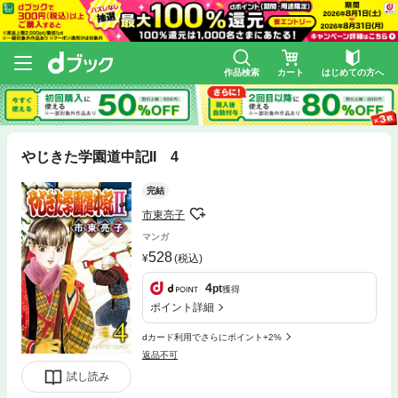
作品検索
カート
はじめての方へ
やじきた学園道中記II 4
完結
市東亮子
マンガ
528
(税込)
4
pt
獲得
ポイント詳細
dカード利用でさらにポイント+2%
返品不可
試し読み