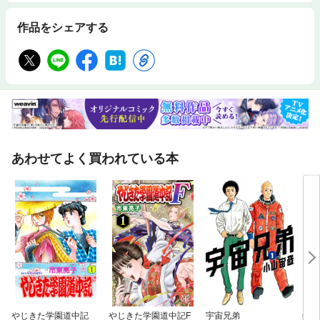
作品をシェアする
あわせてよく買われている本
やじきた学園道中記
やじきた学園道中記F
宇宙兄弟
銀の匙