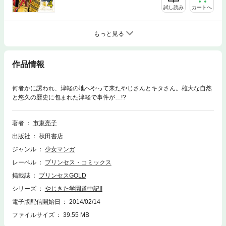
試し読み
カートへ
もっと見る
作品情報
何者かに誘われ、津軽の地へやって来たやじさんとキタさん。雄大な自然
と悠久の歴史に包まれた津軽で事件が…!?
著者
市東亮子
出版社
秋田書店
ジャンル
少女マンガ
レーベル
プリンセス・コミックス
掲載誌
プリンセスGOLD
シリーズ
やじきた学園道中記II
電子版配信開始日
2014/02/14
ファイルサイズ
39.55 MB