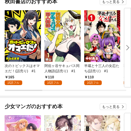
秋田書店のおすすめ本
もっと見る
次のトピックスはオマ
阿佐ヶ谷サキュバス同
半蔵と十三人の女忍た
弱虫
エだ！(話売り) #1
人物語(話売り) #1
ち(話売り) #1
IKE
165
110
110
6
試読フル
試読フル
試読フル
試
少女マンガのおすすめ本
もっと見る