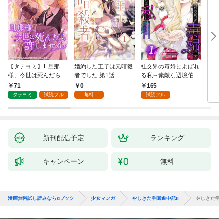
【タテヨミ】1.旦那
婚約した王子は元暗殺
社交界の毒婦とよばれ
視線
様、今世は死んだら許
者でした 第1話
る私～素敵な辺境伯令
る 1
しません
息に腕を折られたの
71
0
165
1
で、責任とってもらい
タテヨミ
試読フル
無料
試読フル
試
ます～［ばら売り］
第1話
新刊配信予定
ランキング
キャンペーン
無料
漫画無料試し読みならdブック
少女マンガ
やじきた学園道中記II
やじきた学