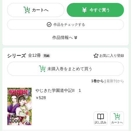
カートへ
今すぐ買う
作品をチェックする
作品情報へ
全12冊
シリーズ
お気に入り登録
完結
未購入巻をまとめて買う
1巻から
|
最新刊から
やじきた学園道中記II 1
528
試し読み
カートへ