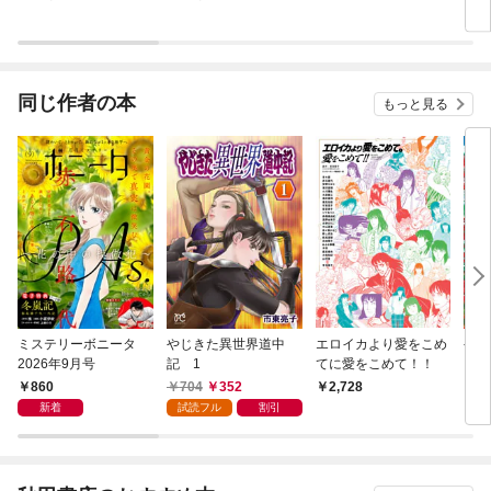
同じ作者の本
もっと見る
ミステリーボニータ
やじきた異世界道中
エロイカより愛をこめ
やじ
2026年9月号
記 1
てに愛をこめて！！
ピン
まえ―
860
704
352
2,728
6
1
新着
試読フル
割引