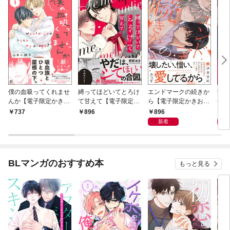
僕の血吸ってくれませ
縛ってほどいてとろけ
エンドマークの続きか
tk
んか【電子限定かきお
て甘えて【電子限定か
ら【電子限定かきおろ
子限
ろし漫画付】 1
きおろし漫画付】
し漫画付】
付】
896
8
737
896
新着
BLマンガのおすすめ本
もっと見る