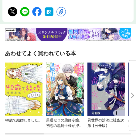
あわせてよく買われている本
40歳で結婚しました。
男運ゼロの薬師令嬢、
異世界の沙汰は社畜次
身代
初恋の黒騎士様が押し
第【分冊版】
器用
かけ婚約者になりまし
れる