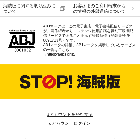
海賊版に関する取り組みに
お客さまのご利用端末から
ついて
の情報の外部送信について
ABJマークは、この電子書店・電子書籍配信サービス
が、著作権者からコンテンツ使用許諾を得た正規版配
信サービスであることを示す登録商標（登録番号 第
6091713号）です。
ABJマークの詳細、ABJマークを掲示しているサービス
の一覧はこちら
→
https://aebs.or.jp/
dアカウントを発行する
dアカウントログイン