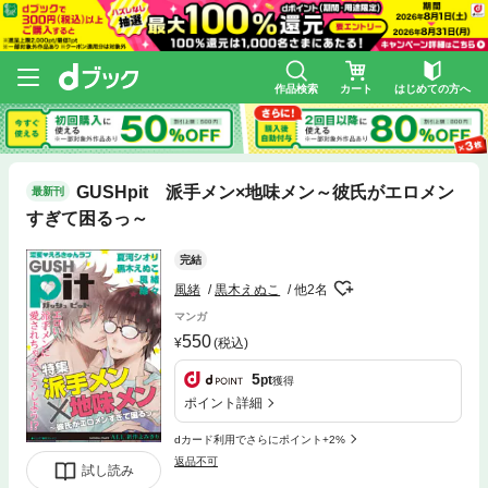
作品検索
カート
はじめての方へ
GUSHpit 派手メン×地味メン～彼氏がエロメン
最新刊
すぎて困るっ～
完結
風緒
黒木えぬこ
他2名
マンガ
550
(税込)
5
pt
獲得
ポイント詳細
dカード利用でさらにポイント+2%
返品不可
試し読み