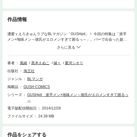
作品情報
濃蜜ｖえろきゅんラブなBLマガジン「GUSHpit」！ 今回の特集は「派手
メン×地味メン～彼氏がエロメンすぎて困るっ～」。バーで出会った超イ
ケメンが自分の部下に!? 優秀イケメン後輩×冴えない系先輩のリーマン
ラブｖ『グリーン・ティア・ドロップス』（風緒）や、寮で同室になった
相手が自分と真逆の地味メンで…!? 『コンプレックス・リサイクル』
（黒木えぬこ）、超優秀でそつがない営業課のエース×大人しい同僚のア
著者
風緒
黒木えぬこ
縁々
夏河シオリ
ダルトオフィスラブｖ『どこまでも重い男』（縁々）、そしてGUSHで超
出版社
海王社
人気シリーズ『メガネと恋と青い鳥』の派手×地味カップルが登場!!（夏河
シオリ） フレッシュ＆えろきゅんｖｖなラインナップでお届けします！
ジャンル
BLマンガ
掲載誌
GUSH COMICS
シリーズ
GUSHpit 派手メン×地味メン～彼氏がエロメンすぎて困るっ
～
電子版配信開始日
2014/12/26
ファイルサイズ
24.39 MB
作品をシェアする