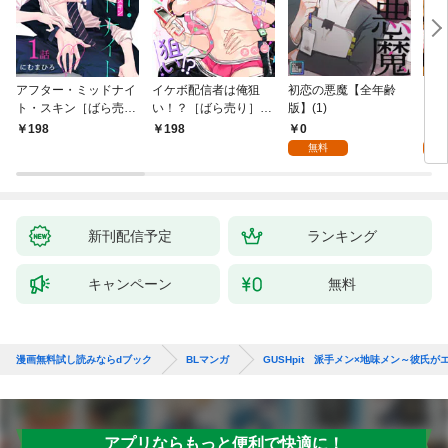
アフター・ミッドナイ
イケボ配信者は俺狙
初恋の悪魔【全年齢
ライ
ト・スキン［ばら売
い！？［ばら売り］
版】(1)
【全
り］ 第1話
第1話
0
0
198
198
無料
新刊配信予定
ランキング
キャンペーン
無料
漫画無料試し読みならdブック
BLマンガ
GUSHpit 派手メン×地味メン～彼氏
アプリならもっと便利で快適に！