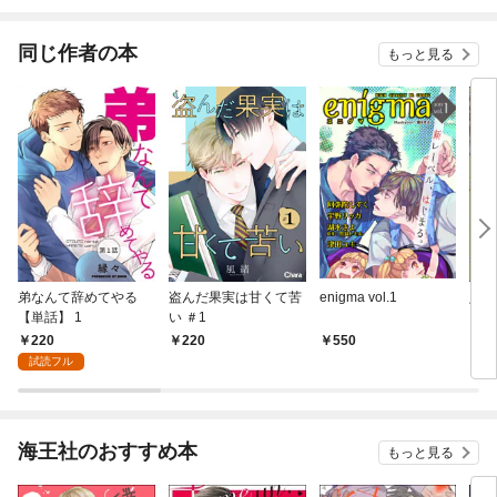
て。 連載版
同じ作者の本
もっと見る
弟なんて辞めてやる
盗んだ果実は甘くて苦
enigma vol.1
入室
【単話】 1
い ＃1
（分
話】
220
220
550
2
試読フル
海王社のおすすめ本
もっと見る