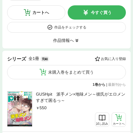
カートへ
今すぐ買う
作品をチェックする
作品情報へ
全1冊
シリーズ
お気に入り登録
完結
未購入巻をまとめて買う
1巻から
|
最新刊から
GUSHpit 派手メン×地味メン～彼氏がエロメン
すぎて困るっ～
550
試し読み
カートへ