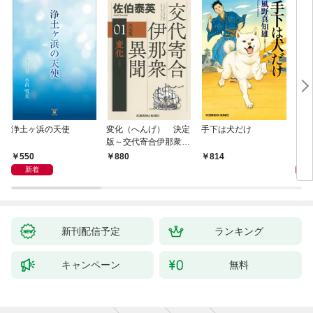
浄土ヶ浜の天使
変化（へんげ） 決定
手下は犬だけ
マリ
版～交代寄合伊那衆異
聞（1）～
550
1,
880
814
新着
新刊配信予定
ランキング
キャンペーン
無料