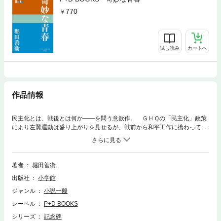
770
試し読み
カートへ
作品情報
民主化とは、戦後とは何か――を問う意欲作。 ＧＨＱの「民主化」政策
により左翼運動は盛り上がりを見せるが、戦前から和平工作に携わってい
た石射康子には、その盛り上がりが、かつて日本が戦争に突入したときの
高揚感と重なって見えてしまう――。 1945年10月10日、釈放された共
産主義者を迎える式典「出獄自由戦士歓迎人民大会」が開かれた朝から、
1947年の二・一ゼネストが頓挫するまでの生々しい「戦後」の現実を、元
著者
堀田善衛
国策通信社の管理職とそのスタッフ、元特攻隊員、元特高警察らの視点で
出版社
小学館
描く。 戦争末期のカオス状態を見事に活写した『記念碑』の続編。
ジャンル
小説一般
レーベル
P+D BOOKS
シリーズ
記念碑