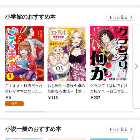
小学館のおすすめ本
もっと見る
ごくまま～極道だった
おじ転生～悪役令嬢の
グランプリは私ですけ
後宮
オレがママになった話
加齢なる生活～【単
ど何か？ ～自己肯定モ
は謎
～【単話】（１）
話】（１）
ンスターのミスコン無
（１
0
118
237
2
双～【単話】（１）
無料
小説一般のおすすめ本
もっと見る