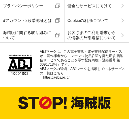
プライバシーポリシー
健全なサービスに向けて
dアカウント2段階認証とは
Cookieの利用について
海賊版に関する取り組みに
お客さまのご利用端末から
ついて
の情報の外部送信について
ABJマークは、この電子書店・電子書籍配信サービス
が、著作権者からコンテンツ使用許諾を得た正規版配
信サービスであることを示す登録商標（登録番号 第
6091713号）です。
ABJマークの詳細、ABJマークを掲示しているサービス
の一覧はこちら
→
https://aebs.or.jp/