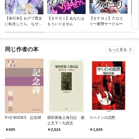
【単行本】おデブ悪女
【タテヨミ】あなたは
【タテヨミ】クロユ
バッ
に転生したら、なぜか
もういりません
リ〜復讐サークル〜
ロイ
ラスボス王子様に執着
今世
されています
りが
てく
OMI
同じ作者の本
もっと見る
P+D BOOKS 記念碑
堀田善衞上海日記 滬
スペインの沈黙
上天下一九四五
605
2,024
1,045