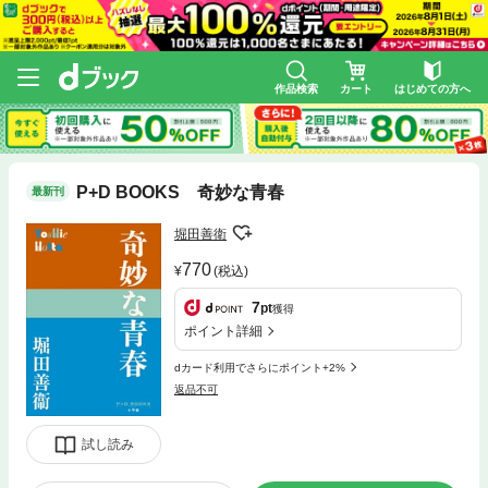
作品検索
カート
はじめての方へ
P+D BOOKS 奇妙な青春
最新刊
堀田善衛
770
(税込)
7
pt
獲得
ポイント詳細
dカード利用でさらにポイント+2%
返品不可
試し読み