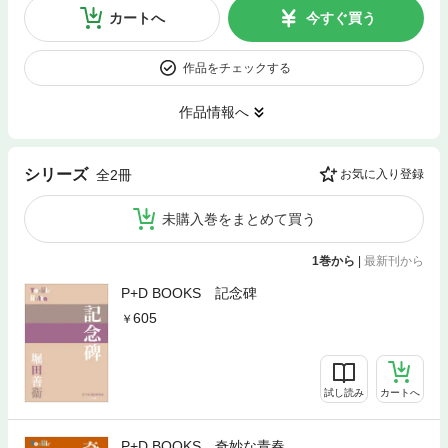
カートへ
今すぐ買う
作品をチェックする
作品情報へ
シリーズ
全2冊
お気に入り登録
未購入巻をまとめて買う
1巻から
|
最新刊から
P+D BOOKS 記念碑
605
試し読み
カートへ
P+D BOOKS 奇妙な青春