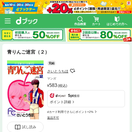
作品検索
カート
はじめての方へ
青りんご迷宮（２）
完結
さいとうちほ
マンガ
583
(税込)
5
pt
獲得
ポイント詳細
dカード利用でさらにポイント+2%
返品不可
試し読み