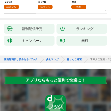
ら幸せになります！～
220
220
0
2
1
試読フル
試読フル
無料
試
新刊配信予定
ランキング
キャンペーン
無料
漫画無料試し読みならdブック
少女マンガ
青りんご迷宮
青りんご迷宮（２
アプリならもっと便利で快適に！