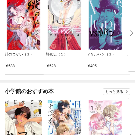
緋のつがい（１）
輝夜伝（１）
ＶＳルパン（１）
星を
583
528
495
5
小学館のおすすめ本
もっと見る