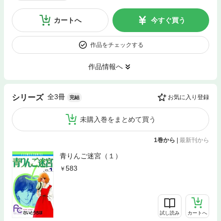
カートへ
今すぐ買う
作品をチェックする
作品情報へ
全3冊
シリーズ
お気に入り登録
完結
未購入巻をまとめて買う
1巻から
|
最新刊から
青りんご迷宮（１）
583
試し読み
カートへ