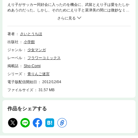
えり子がサッカー同好会に入ったのを機会に、武留とえり子は愛をたしか
めあうのだった。しかし、そのためにえり子と菜津美の間には微妙なミゾ
が生まれてしまい、菜津美は次第に投げやりになっていく。一方、えり子
はサッカーの試合をきっかけに、大和北高のサッカー部とトラブルを起こ
してしまう…。
著者
さいとうちほ
出版社
小学館
ジャンル
少女マンガ
レーベル
フラワーコミックス
掲載誌
Sho-Comi
シリーズ
青りんご迷宮
電子版配信開始日
2012/12/04
ファイルサイズ
31.57 MB
作品をシェアする