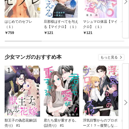
はじめてのセフレ
旦那様はすべてを与え
マシュマロ体温【マイ
信長
（１）
る【マイクロ】（１）
クロ】（１）
759
121
121
7
少女マンガのおすすめ本
もっと見る
獣王子の偽恋花嫁(話
君たち愛が重すぎる。
浮気目撃からのプロポ
桜と
売り) #1
(話売り) #1
ーズ！？～復讐しなが