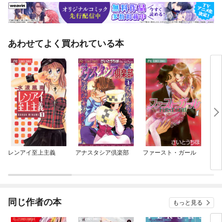
あわせてよく買われている本
レンアイ至上主義
アナスタシア倶楽部
ファースト・ガール
プラ
ー
同じ作者の本
もっと見る