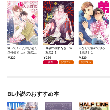
救ってくれたのは超人
一条律の穢れなき日常
弟なんて辞めてやる
気俳優でした【単話】
【単話】1
【単話】 1
1
220
220
220
新着
試読フル
試読フル
BL小説のおすすめ本