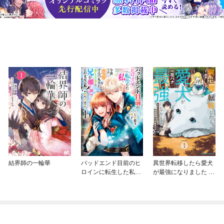
結界師の一輪華
バッドエンド目前のヒ
異世界転移したら愛犬
ロインに転生した私、
が最強になりました ～
今世では恋愛するつも
シルバーフェンリルと
りがチートな兄が離し
俺が異世界暮らしを始
てくれません！？@C
めたら～ THE COMIC
OMIC