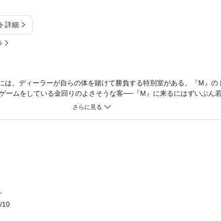
ト詳細
%
には、ディーラーが自らの体を賭けて勝負する特別室がある。『M』の
ゲームをしている金回りのよさそうな客──『M』に来るにはずいぶん
男──を特別室へと誘う。ルールを聞いた男は、選りすぐりの美女ディ
できて──!?
ト
/10