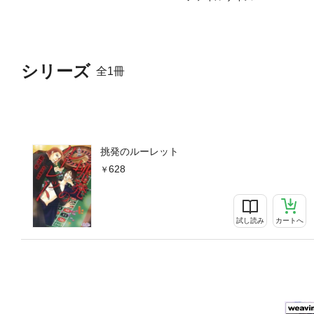
シリーズ
全1冊
挑発のルーレット
628
試し読み
カートへ