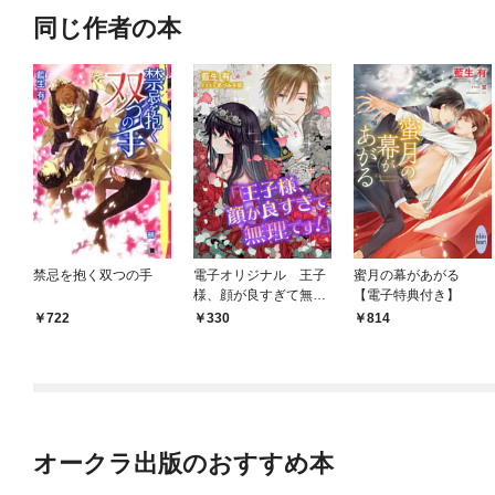
同じ作者の本
禁忌を抱く双つの手
電子オリジナル 王子
蜜月の幕があがる
様、顔が良すぎて無理
【電子特典付き】
です！ 【電子特典付
722
330
814
き】
オークラ出版のおすすめ本