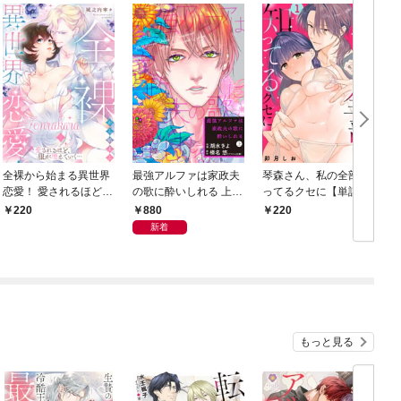
全裸から始まる異世界
最強アルファは家政夫
琴森さん、私の全部知
恋愛！ 愛されるほど、
の歌に酔いしれる 上
ってるクセに【単話】
服が増えていく…【単
【単行本版】
1
880
220
220
話】 1
新着
もっと見る