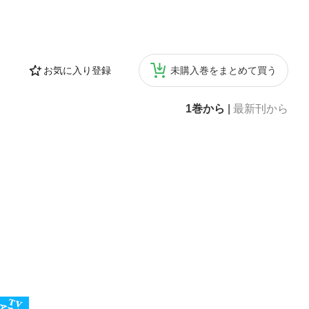
お気に入り登録
未購入巻をまとめて買う
1巻から
|
最新刊から