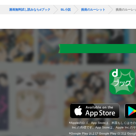
漫画無料試し読みならdブック
BL小説
挑発のルーレット
挑発のルーレ
Appleのロゴ、App Storeは、米国もしくはそ
Inc.の商標です。App Storeは、Apple In
Google Play および Google Play ロゴは Go