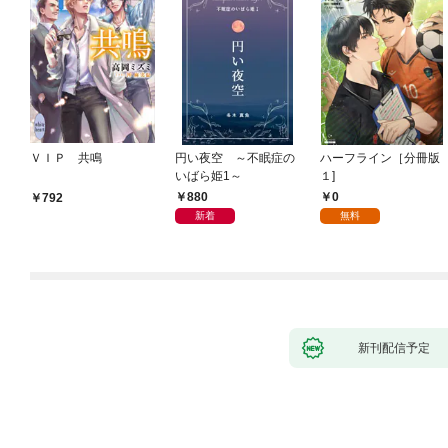
ＶＩＰ 共鳴
円い夜空 ～不眠症の
ハーフライン［分冊版
いばら姫1～
１]
880
0
792
新着
無料
新刊配信予定