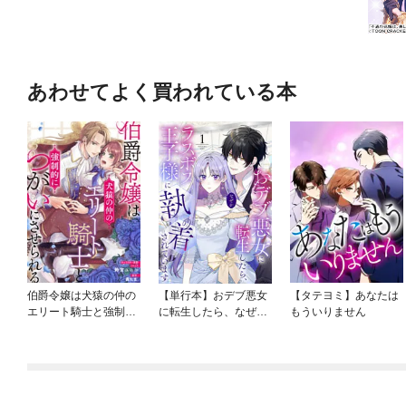
あわせてよく買われている本
伯爵令嬢は犬猿の仲の
【単行本】おデブ悪女
【タテヨミ】あなたは
エリート騎士と強制的
に転生したら、なぜか
もういりません
につがいにさせられ
ラスボス王子様に執着
る 連載版
されています