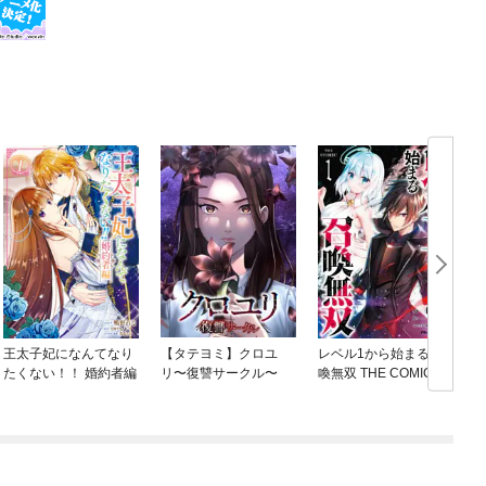
王太子妃になんてなり
【タテヨミ】クロユ
レベル1から始まる召
たくない！！ 婚約者編
リ〜復讐サークル〜
喚無双 THE COMIC