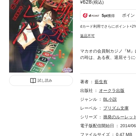
628
(税込)
ポイン
5
pt
獲得
dカード利用でさらにポイント+2
返品不可
マカオの会員制カジノ『M』
の玲は、ある夜、退屈そうに
かに上流階級に属する極上の
れず、いきなり玲に勝負を挑ん
試し読み
著者
藍生有
出版社
オークラ出版
ジャンル
BL小説
レーベル
プリズム文庫
シリーズ
挑発のルーレッ
電子版配信開始日
2014/06
ファイルサイズ
0.47 MB