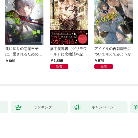
死に戻りの悪魔王子
落丁魔導書（グリモワ
アイドルの再就職先に
は、愛されるための実
ール）に恋物語を記す
ついて考えてみようか
験をはじめることにし
には【イラスト付き】
1,859
979
660
た。（１）
【単行本書き下ろしSS
新着
新着
付き】
ランキング
キャンペーン