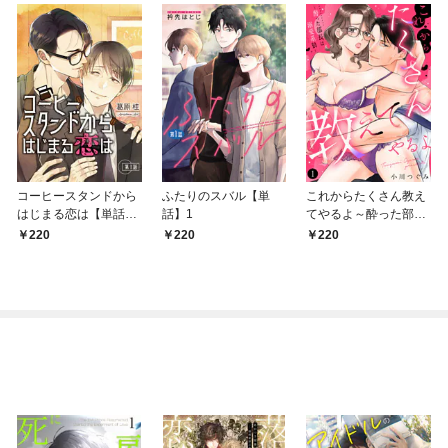
コーヒースタンドから
ふたりのスバル【単
これからたくさん教え
はじまる恋は【単話】
話】1
てやるよ～酔った部長
1
は溺愛系狼～【単話】
220
220
220
1