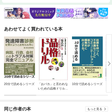
あわせてよく買われている本
20分で読めるシリーズ
「おバカ」と言われな
10分で読めるシリーズ
【単
いための品格ドリル
に転
分冊版
ラス
され
同じ作者の本
もっと見る