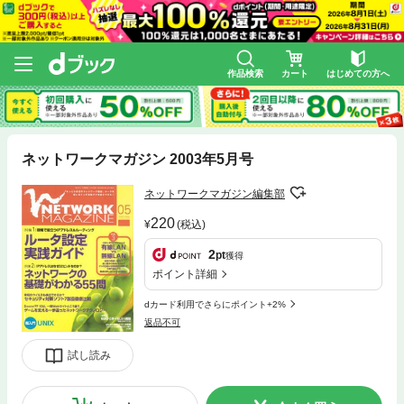
作品検索
カート
はじめての方へ
ネットワークマガジン 2003年5月号
ネットワークマガジン編集部
220
(税込)
2
pt
獲得
ポイント詳細
dカード利用でさらにポイント+2%
返品不可
試し読み