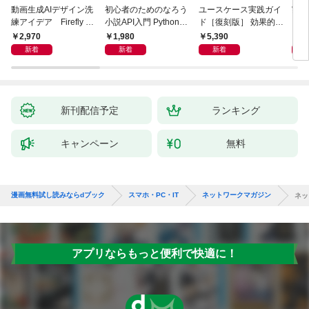
動画生成AIデザイン洗
初心者のためのなろう
ユースケース実践ガイ
実践E
練アイデア Firefly &
小説API入門 Pythonで
ド［復刻版］ 効果的な
カル
Veo， Kling， etc.
作るデータ活用法
ユースケースの書き方
生成
2,970
1,980
5,390
2,
新着
新着
新着
新刊配信予定
ランキング
キャンペーン
無料
漫画無料試し読みならdブック
スマホ・PC・IT
ネットワークマガジン
ネッ
アプリならもっと便利で快適に！