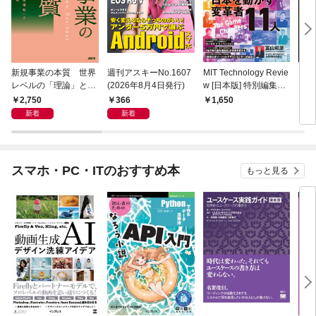
新規事業の本質 世界
週刊アスキーNo.1607
MIT Technology Revie
ラー
レベルの「理論」と
(2026年8月4日発行)
w [日本版] 特別編集
プリ 
「現場知」で描く全体
ポスト都市時代の社会
2,750
366
1,650
1,
地図
デザイン 社会実装都
新着
新着
市 ひろしま
スマホ・PC・ITのおすすめ本
もっと見る