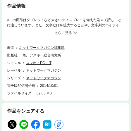
作品情報
※この商品はタブレットなど大きいディスプレイを備えた端末で読むこと
に適しています。また、文字だけを拡大することや、文字列のハイライ
ト、検索、辞書の参照、引用などの機能が使用できません。（※『ネット
ワークマガジン 2003年5月号』を基に制作しています。復刻版のため誌面
に掲載されている各種情報、プレゼント企画などは出版当時のものです。
また、付録は含まれておりません。）創刊号の2000年12月号から最終号
著者
ネットワークマガジン編集部
となる2009年6月号まで、全103号が発行されたコンピュータネットワー
出版社
角川アスキー総合研究所
ク情報誌『ネットワークマガジン』が電子書籍で復刻！ 2003年5月号
は、特集「ルータ設定実践ガイド」「ネットワークの基礎がわかる55問」
ジャンル
スマホ・PC・IT
「有線LAN vs 無線LAN」などを収録。
レーベル
ネットワークマガジン
シリーズ
ネットワークマガジン
電子版配信開始日
2014/10/01
ファイルサイズ
62.83 MB
作品をシェアする