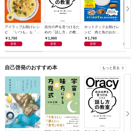
アイラップお助けレシ
自分の声を見つけるた
ホットクックお助けレ
なる
ピ 「いつも」も「も
めの「話し方」の教
シピ 肉と魚のおか
しも」もおいしい！
室 Ｏｒａｃｙ（オラ
ず 少ない材料＆調味
1,760
1,980
1,760
1,
シー）
料で、あとはスイッチ
新着
新着
新着
ポン！
自己啓発のおすすめ本
もっと見る