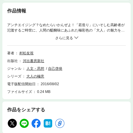
作品情報
アンチエイジング？なめたらいかんぜよ！「若造り」にいそしむ高齢者が
氾濫するご時世に、人間の醍醐味にあふれた極彩色の「大人」の魅力を贅
沢に描き出す。年齢を重ねることはかっこいい！
著者
村松友視
出版社
河出書房新社
ジャンル
人文・思想
自己啓発
シリーズ
大人の極意
電子版配信開始日
2016/08/02
ファイルサイズ
0.24 MB
作品をシェアする