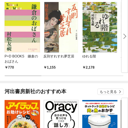
P+D BOOKS 鎌倉の
反則すれすれ夢芝居
ゆれる階
上海
おばさん
770
1,155
2,178
6
河出書房新社のおすすめ本
もっと見る