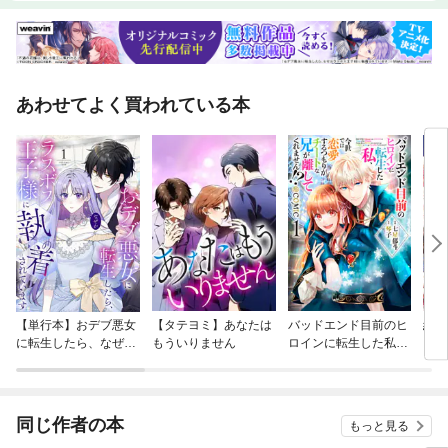
あわせてよく買われている本
【単行本】おデブ悪女
【タテヨミ】あなたは
バッドエンド目前のヒ
結界
に転生したら、なぜか
もういりません
ロインに転生した私、
ラスボス王子様に執着
今世では恋愛するつも
されています
りがチートな兄が離し
てくれません！？@C
OMIC
同じ作者の本
もっと見る