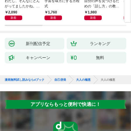
わたし、そんなにとん
宇宙を味方にする方程
自分の声を見つけるた
基地
がってましたかね。
式
めの「話し方」の教
るた
獅子座、Ａ型、丙午は
室 Ｏｒａｃｙ（オラ
2,090
1,760
1,980
2,
めぐる
シー）
新着
新着
新着
新刊配信予定
ランキング
キャンペーン
無料
漫画無料試し読みならdブック
自己啓発
大人の極意
大人の極意
アプリならもっと便利で快適に！