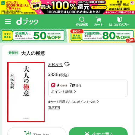
作品検索
カート
はじめての方へ
大人の極意
最新刊
村松友視
836
(税込)
7
pt
獲得
ポイント詳細
dカード利用でさらにポイント+2%
返品不可
カートへ
今すぐ買う