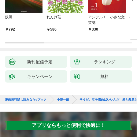
残照
れんげ荘
アンデル１ 小さな文
琴子
芸誌
792
586
330
7
新刊配信予定
ランキング
キャンペーン
無料
漫画無料試し読みならdブック
小説一般
そうだ、君を憎めばいいんだ 愛と殺意
アプリならもっと便利で快適に！