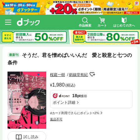
作品検索
カート
はじめての方へ
そうだ、君を憎めばいいんだ 愛と殺意と七つの
最新刊
条件
桜庭一樹
斜線堂有紀
1,980
(税込)
18
pt
獲得
ポイント詳細
dカード利用でさらにポイント+2%
返品不可
試し読み