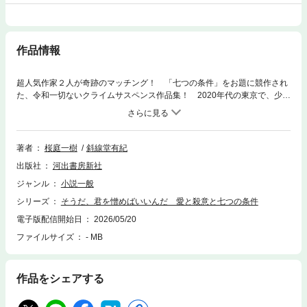
作品情報
超人気作家２人が奇跡のマッチング！ 「七つの条件」をお題に競作され
た、令和一切ないクライムサスペンス作品集！ 2020年代の東京で、少女
たちの「愛」と「殺意」が交錯するーー
著者
桜庭一樹
斜線堂有紀
出版社
河出書房新社
ジャンル
小説一般
シリーズ
そうだ、君を憎めばいいんだ 愛と殺意と七つの条件
電子版配信開始日
2026/05/20
ファイルサイズ
- MB
作品をシェアする