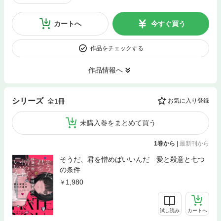
カートへ
今すぐ買う
作品をチェックする
作品情報へ
シリーズ
全1冊
お気に入り登録
未購入巻をまとめて買う
1巻から
|
最新刊から
そうだ、君を憎めばいいんだ 愛と殺意と七つ
の条件
1,980
試し読み
カートへ