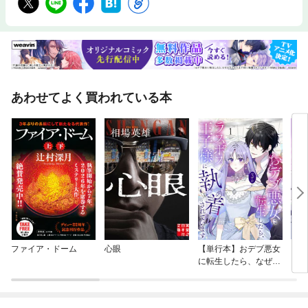
あわせてよく買われている本
ファイア・ドーム
心眼
【単行本】おデブ悪女
【タ
に転生したら、なぜか
もう
ラスボス王子様に執着
されています