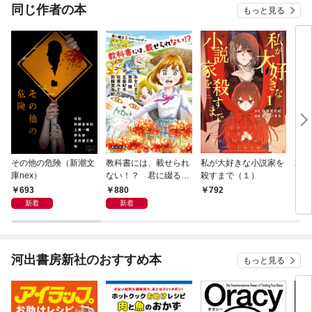
同じ作者の本
もっと見る
その他の危険（新潮文
教科書には、載せられ
私が大好きな小説家を
君の
庫nex）
ない！？ 君に綴る５
殺すまで（１）
ます
つのパロディ
693
880
792
8
新着
新着
河出書房新社のおすすめ本
もっと見る