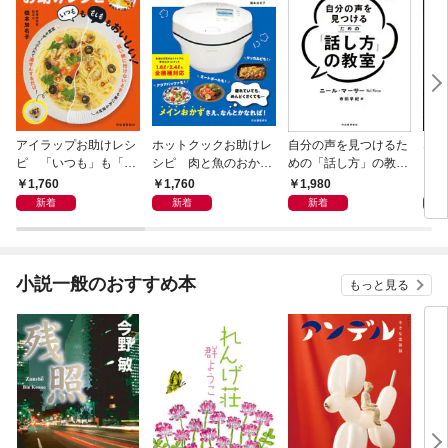
アイラップお助けレシ
ホットクックお助けレ
自分の声を見つけるた
なる
ピ 「いつも」も「も
シピ 肉と魚のおか
めの「話し方」の教
しも」もおいしい！
ず 少ない材料＆調味
室 Ｏｒａｃｙ（オラ
1,760
1,760
1,980
1,
料で、あとはスイッチ
シー）
新着
新着
新着
ポン！
小説一般のおすすめ本
もっと見る