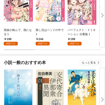
視線が絡んで、熱にな
推し活はベッドの中で
パーフェクト・ドミネ
ふし
る 1
1
ーション 分冊版 1
言っ
198
244
198
2
試読フル
試読フル
試読フル
試
小説一般のおすすめ本
もっと見る