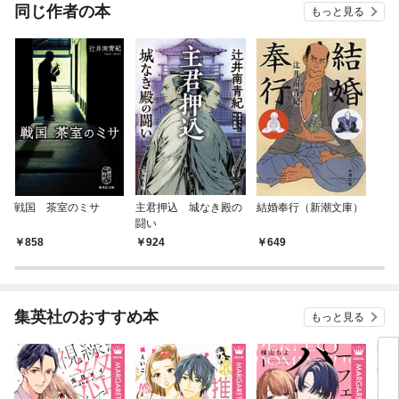
OMIC
同じ作者の本
もっと見る
戦国 茶室のミサ
主君押込 城なき殿の
結婚奉行（新潮文庫）
闘い
858
924
649
集英社のおすすめ本
もっと見る