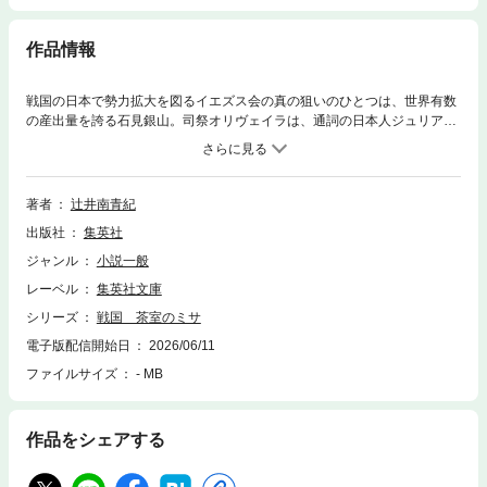
作品情報
戦国の日本で勢力拡大を図るイエズス会の真の狙いのひとつは、世界有数
の産出量を誇る石見銀山。司祭オリヴェイラは、通詞の日本人ジュリアン
と平戸から堺を目指す。石見銀山への伝手を持つ鉄砲商、田丸屋に近づく
狙いだ。２人は日本で空前の熱狂を生んでいた茶の湯を布教に利用するこ
とを構想。茶室はいつしか、宗教と政治、欲望と裏切りが交錯する密談の
場へ変わっていく。田丸屋のほうは沈没船に眠る銀獲得のため、欧州の潜
著者
辻井南青紀
水技術に期待していた。石見に至った彼らの背後にも戦火は迫り……。予
出版社
集英社
想を超えた大胆な展開と結末。気鋭が放つ歴史ロマン！
ジャンル
小説一般
レーベル
集英社文庫
シリーズ
戦国 茶室のミサ
電子版配信開始日
2026/06/11
ファイルサイズ
- MB
作品をシェアする