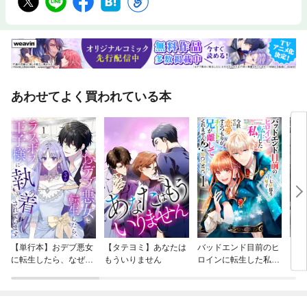
あわせてよく買われている本
【単行本】おデブ悪女
【タテヨミ】あなたは
バッドエンド目前のヒ
【タ
に転生したら、なぜか
もういりません
ロインに転生した私、
リ〜
ラスボス王子様に執着
今世では恋愛するつも
されています
りがチートな兄が離し
てくれません！？@C