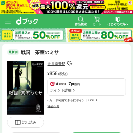
作品検索
カート
はじめての方へ
戦国 茶室のミサ
最新刊
辻井南青紀
858
(税込)
7
pt
獲得
ポイント詳細
dカード利用でさらにポイント+2%
返品不可
試し読み