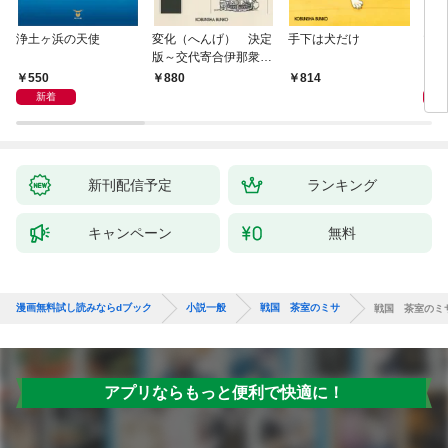
浄土ヶ浜の天使
変化（へんげ） 決定
手下は犬だけ
マリ
版～交代寄合伊那衆異
聞（1）～
550
1,
880
814
新着
新刊配信予定
ランキング
キャンペーン
無料
漫画無料試し読みならdブック
小説一般
戦国 茶室のミサ
戦国 茶室のミ
アプリならもっと便利で快適に！