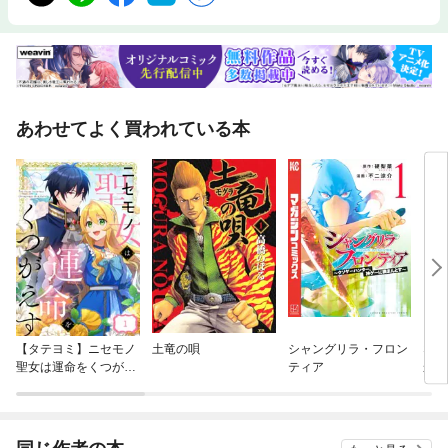
あわせてよく買われている本
【タテヨミ】ニセモノ
土竜の唄
シャングリラ・フロン
なが
聖女は運命をくつがえ
ティア
かの
す