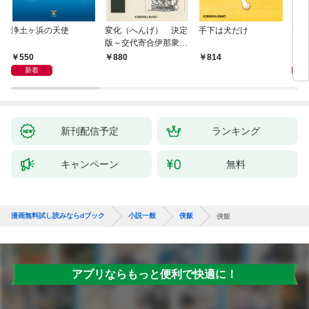
浄土ヶ浜の天使
変化（へんげ） 決定
手下は犬だけ
マリ
版～交代寄合伊那衆異
聞（1）～
550
1,
880
814
新着
新刊配信予定
ランキング
キャンペーン
無料
漫画無料試し読みならdブック
小説一般
侠飯
侠飯
アプリならもっと便利で快適に！