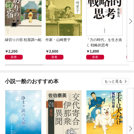
縁切りの宿 桂屋調べ帖
作家・山崎豊子
「力の時代」を生き抜
本当
く 戦略的思考
話）
2,200
2,600
1,899
1,
新着
新着
新着
小説一般のおすすめ本
もっと見る