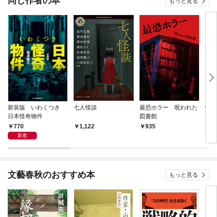
同じ作者の本
もっと見る
新装版 いわくつき
七人怪談
最恐ホラー 呪われた
怪談
日本怪奇物件
図書館
ぎり
770
1,122
935
8
新着
文藝春秋のおすすめ本
もっと見る