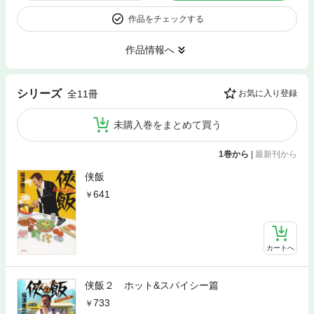
作品をチェックする
作品情報へ
シリーズ
全11冊
お気に入り登録
未購入巻をまとめて買う
1巻から
|
最新刊から
侠飯
641
カートへ
侠飯２ ホット&スパイシー篇
733