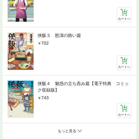
カートへ
侠飯３ 怒濤の賄い篇
702
カートへ
侠飯４ 魅惑の立ち呑み篇【電子特典 コミッ
ク収録版】
743
カートへ
もっと見る