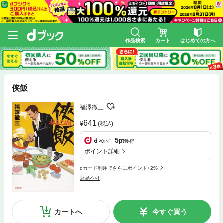
作品検索
カート
はじめての方へ
侠飯
福澤徹三
641
(税込)
5
pt
獲得
ポイント詳細
dカード利用でさらにポイント+2%
返品不可
カートへ
今すぐ買う