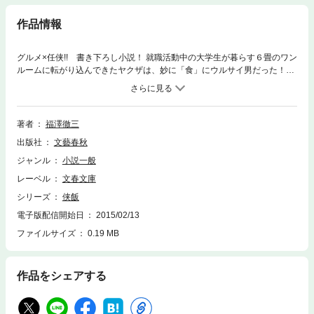
作品情報
グルメ×任侠!! 書き下ろし小説！ 就職活動中の大学生が暮らす６畳のワン
ルームに転がり込んできたヤクザは、妙に「食」にウルサイ男だった！
異色グルメ小説。
著者
福澤徹三
出版社
文藝春秋
ジャンル
小説一般
レーベル
文春文庫
シリーズ
侠飯
電子版配信開始日
2015/02/13
ファイルサイズ
0.19 MB
作品をシェアする