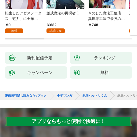
転生したけどステータ
創成魔法の再現者 1
きのした魔法工務店
王位
ス「魅力」に全振
異世界工法で最強の家
兆候
り！？(1)
づくりを（コミック）
入れ
0
682
0
748
１
る。
無料
試読フル
新刊配信予定
ランキング
キャンペーン
無料
漫画無料試し読みならdブック
少年マンガ
忍者ハットリくん
忍者ハットリ
アプリならもっと便利で快適に！