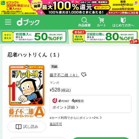
作品検索
カート
はじめての方へ
忍者ハットリくん（１）
完結
藤子不二雄（Ａ）
マンガ
528
(税込)
4
pt
獲得
ポイント詳細
dカード利用でさらにポイント+2%
返品不可
試し読み