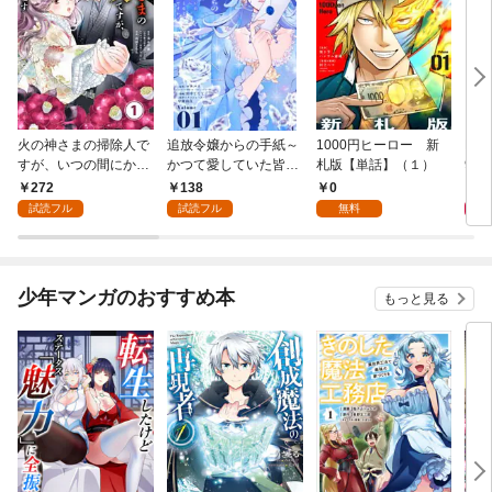
火の神さまの掃除人で
追放令嬢からの手紙～
1000円ヒーロー 新
DIM
すが、いつの間にか花
かつて愛していた皆さ
札版【単話】（１）
9.
嫁として溺愛されてい
まへ 私のことなどお忘
272
138
0
8
ます【単話】（１）
れですか？～【単話】
試読フル
試読フル
無料
（１）
少年マンガのおすすめ本
もっと見る