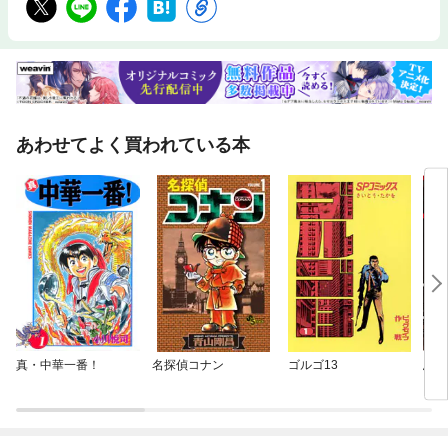
あわせてよく買われている本
真・中華一番！
名探偵コナン
ゴルゴ13
忌み
【分