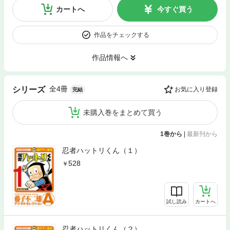
カートへ
今すぐ買う
作品をチェックする
作品情報へ
全4冊
シリーズ
お気に入り登録
完結
未購入巻をまとめて買う
1巻から
|
最新刊から
忍者ハットリくん（１）
528
試し読み
カートへ
忍者ハットリくん（２）