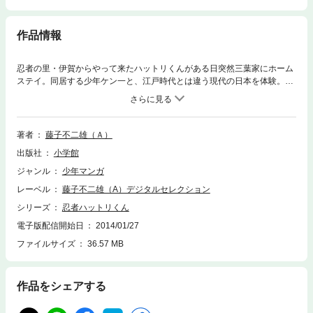
作品情報
忍者の里・伊賀からやって来たハットリくんがある日突然三葉家にホーム
ステイ。同居する少年ケン一と、江戸時代とは違う現代の日本を体験。甲
賀忍者ケムマキや弟シンゾウなど次つぎに面白いキャラクターが登場し
て、子供から大人まで楽しめる大人気コメディ。待望の第1巻！
著者
藤子不二雄（Ａ）
出版社
小学館
ジャンル
少年マンガ
レーベル
藤子不二雄（A）デジタルセレクション
シリーズ
忍者ハットリくん
電子版配信開始日
2014/01/27
ファイルサイズ
36.57 MB
作品をシェアする