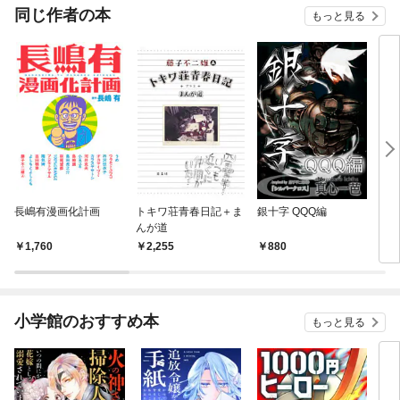
同じ作者の本
もっと見る
長嶋有漫画化計画
トキワ荘青春日記＋ま
銀十字 QQQ編
ウル
んが道
1,760
2,255
880
5
小学館のおすすめ本
もっと見る