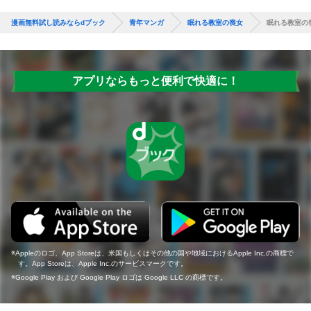
漫画無料試し読みならdブック
青年マンガ
眠れる教室の喪女
眠れる教室の
アプリならもっと便利で快適に！
Appleのロゴ、App Storeは、米国もしくはその他の国や地域におけるApple Inc.の商標で
す。App Storeは、Apple Inc.のサービスマークです。
Google Play および Google Play ロゴは Google LLC の商標です。