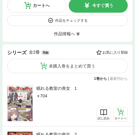
カートへ
今すぐ買う
作品をチェックする
作品情報へ
全2冊
シリーズ
お気に入り登録
完結
未購入巻をまとめて買う
1巻から
|
最新刊から
眠れる教室の喪女 1
704
試し読み
カートへ
眠れる教室の喪女 2