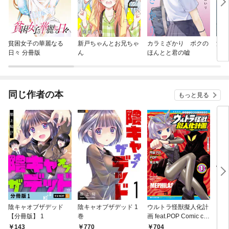
貧困女子の華麗なる
新戸ちゃんとお兄ちゃ
カラミざかり ボクの
渡く
日々 分冊版
ん
ほんとと君の嘘
同じ作者の本
もっと見る
陰キャオブザデッド
陰キャオブザデッド 1
ウルトラ怪獣擬人化計
こん
【分冊版】 1
巻
画 feat.POP Comic co
de 1
143
770
704
7