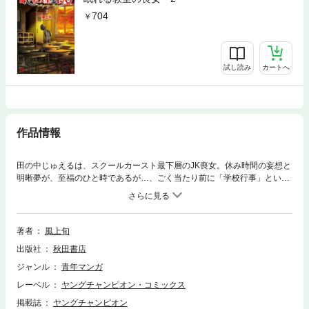
704
試し読み
カートへ
作品情報
田の中じゅえるは、スクールカースト最下層のJK喪女。休み時間の妄想と
明晰夢が、至福のひと時であるが…、ごく当たり前に「学校行事」という
ヤツに付き合わざるを得ず…!?
著者
風上旬
出版社
秋田書店
ジャンル
青年マンガ
レーベル
ヤングチャンピオン・コミックス
掲載誌
ヤングチャンピオン