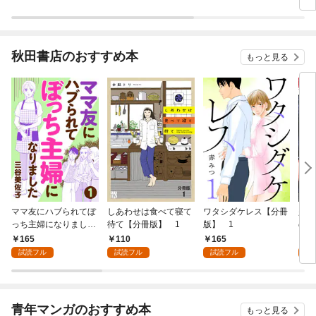
秋田書店のおすすめ本
もっと見る
ママ友にハブられてぼ
しあわせは食べて寝て
ワタシダケレス【分冊
少女
っち主婦になりました
待て【分冊版】 1
版】 1
の才
【分冊版】 1
(話
165
110
165
1
試読フル
試読フル
試読フル
試
青年マンガのおすすめ本
もっと見る