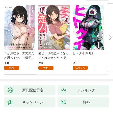
３か月なら、大丈夫だ
妻よ、僕の恋人になっ
ヒトグイ 第1話
世界
と思ってた。～留学し
てくれませんか？ 第1
レベ
た僕の留守中に、一途
話
0
0
0
0
な彼女が汚されるまで
無料
無料
試読フル
～ 1話
新刊配信予定
ランキング
キャンペーン
無料