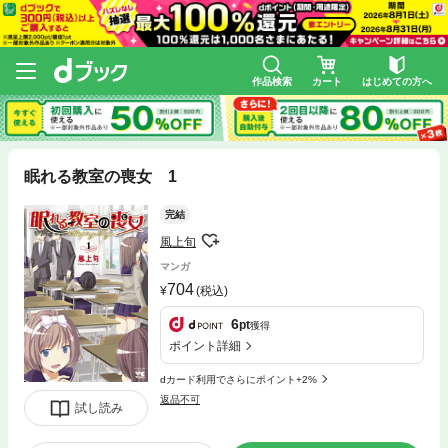
作品検索
カート
はじめての方へ
眠れる教室の喪女 1
完結
風上旬
マンガ
704
(税込)
6
pt
獲得
ポイント詳細
dカード利用でさらにポイント+2%
返品不可
試し読み