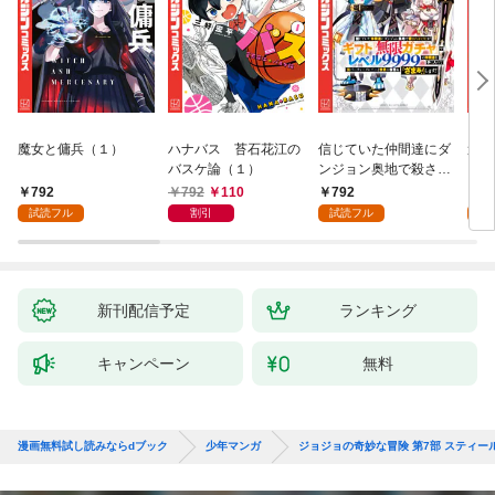
魔女と傭兵（１）
ハナバス 苔石花江の
信じていた仲間達にダ
追放
バスケ論（１）
ンジョン奥地で殺され
『自
かけたがギフト『無限
領地
792
792
110
792
7
ガチャ』でレベル９９
強の
試読フル
割引
試読フル
試
９９の仲間達を手に入
～最
れて元パーティーメン
で始
バーと世界に復讐＆
拓ス
『ざまぁ！』します！
（１
（１）
新刊配信予定
ランキング
キャンペーン
無料
漫画無料試し読みならdブック
少年マンガ
ジョジョの奇妙な冒険 第7部 スティー