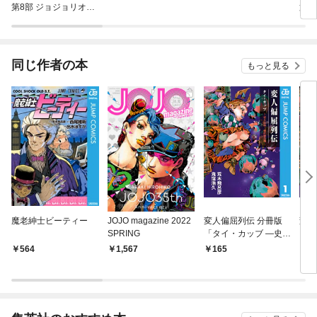
第8部 ジョジョリオン
第9
カラー版
ンズ
同じ作者の本
もっと見る
魔老紳士ビーティー
JOJO magazine 2022
変人偏屈列伝 分冊版
変人
SPRING
「タイ・カッブ ―史上
最高！ 強打製造機―」
564
1,567
165
9