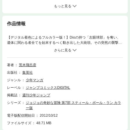
もっと見る
作品情報
【デジタル着色によるフルカラー版！】Dioの持つ「左眼球部」を奪い、
遺体に関わる者全てを始末するべく動き出した大統領。その突然の襲撃を
受けたDioとウェカピポは、手を組まざる得ない状況に。未だ見えぬ大統
領のスタンド能力、その正体とは…!?
著者
荒木飛呂彦
出版社
集英社
ジャンル
少年マンガ
レーベル
ジャンプコミックスDIGITAL
掲載誌
週刊少年ジャンプ
シリーズ
ジョジョの奇妙な冒険 第7部 スティール・ボール・ラン カラ
ー版
電子版配信開始日
2012/10/12
ファイルサイズ
48.71 MB