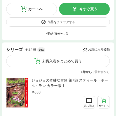
カートへ
今すぐ買う
作品をチェックする
作品情報へ
全24冊
シリーズ
お気に入り登録
完結
未購入巻をまとめて買う
1巻から
|
最新刊から
ジョジョの奇妙な冒険 第7部 スティール・ボー
ル・ラン カラー版 1
653
試し読み
カートへ