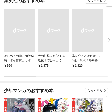
集英社のおすすめ本
もっと見る
はじめての漢方相談薬
犬の性格を科学する
為替介入とは何か 20
大江
局 水草体質とサボテ
遺伝子でひもとく「最
0兆円規模「外為特
学と
ン体質
良の友」の進化
会」が生まれた謎
から
￥990
￥1,375
￥1,320
￥1,
少年マンガのおすすめ本
もっと見る