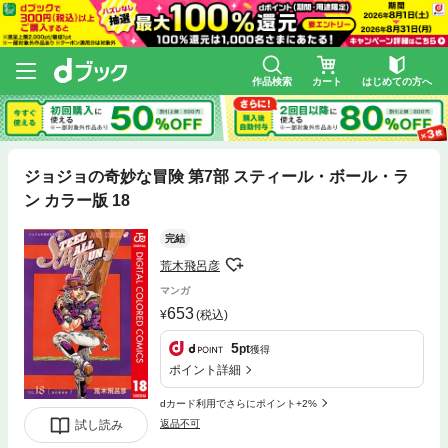
作品検索
カート
はじめての方へ
ジョジョの奇妙な冒険 第7部 スティール・ボール・ラ
ン カラー版 18
完結
荒木飛呂彦
マンガ
653
(税込)
5
pt
獲得
ポイント詳細
dカード利用でさらにポイント+2%
試し読み
返品不可