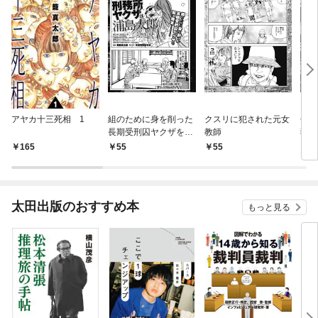
アヤカ十三死相 1
組のために身を削った
クスリに犯された元女
会津
長期受刑囚ヤクザを襲
教師
犯人
う現実
165
55
55
5
太田出版のおすすめ本
もっと見る