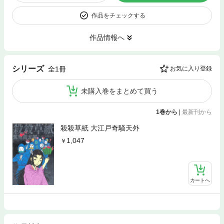
作品をチェックする
作品情報へ
シリーズ
全1冊
お気に入り登録
未購入巻をまとめて買う
1巻から
|
最新刊から
殺殺草紙 大江戸奇騒天外
1,047
カートへ