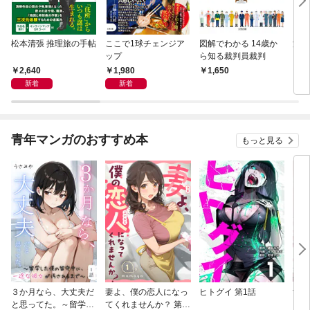
松本清張 推理旅の手帖
ここで1球チェンジア
図解でわかる 14歳か
深夜
ップ
ら知る裁判員裁判
ぐら
こと
2,640
1,980
1,650
2,
新着
新着
青年マンガのおすすめ本
もっと見る
３か月なら、大丈夫だ
妻よ、僕の恋人になっ
ヒトグイ 第1話
世界
と思ってた。～留学し
てくれませんか？ 第1
レベ