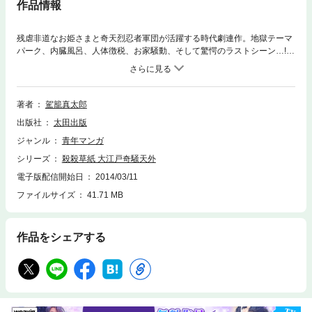
作品情報
残虐非道なお姫さまと奇天烈忍者軍団が活躍する時代劇連作。地獄テーマ
パーク、内臓風呂、人体徴税、お家騒動、そして驚愕のラストシーン…!!
これぞカゴシン流・忍者ウルトラ残酷武芸帖。本作品は、2004年に平和出
版より紙単行本として出版されたものを、太田出版が2013年に電子書籍化
したものです。
著者
駕籠真太郎
出版社
太田出版
ジャンル
青年マンガ
シリーズ
殺殺草紙 大江戸奇騒天外
電子版配信開始日
2014/03/11
ファイルサイズ
41.71 MB
作品をシェアする