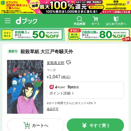
作品検索
カート
はじめての方へ
殺殺草紙 大江戸奇騒天外
最新刊
駕籠真太郎
マンガ
1,047
(税込)
9
pt
獲得
ポイント詳細
dカード利用でさらにポイント+2%
返品不可
カートへ
今すぐ買う