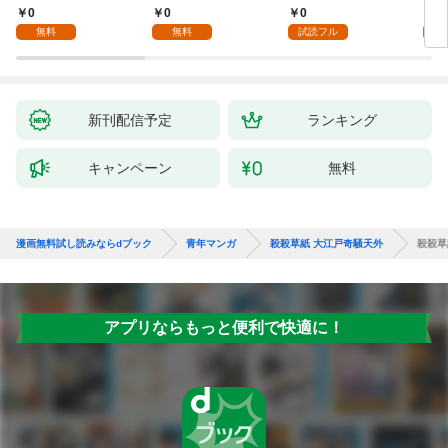
た僕の留守中に、一途
話
0
0
0
0
な彼女が汚されるまで
無料
無料
試読フル
～ 1話
新刊配信予定
ランキング
キャンペーン
無料
漫画無料試し読みならdブック
青年マンガ
殺殺草紙 大江戸奇騒天外
殺殺草
アプリならもっと便利で快適に！