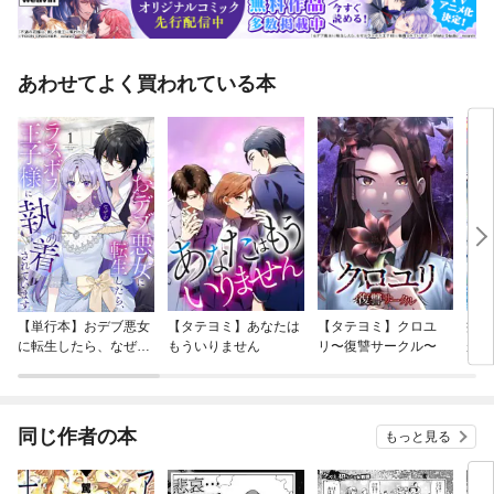
あわせてよく買われている本
【単行本】おデブ悪女
【タテヨミ】あなたは
【タテヨミ】クロユ
病弱
に転生したら、なぜか
もういりません
リ〜復讐サークル〜
が、
ラスボス王子様に執着
ぎて
されています
たち
ね！
同じ作者の本
もっと見る