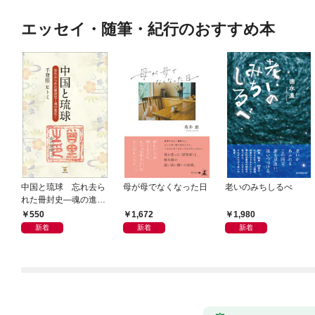
エッセイ・随筆・紀行のおすすめ本
中国と琉球 忘れ去ら
母が母でなくなった日
老いのみちしるべ
れた冊封史―魂の進化
―
550
1,672
1,980
新着
新着
新着