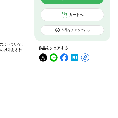
カートへ
作品をチェックする
のようでいて、
作品をシェアする
もの以外あるわけ
つかめるものし
くこともできな
さらな心で自然
るのだとした
と思う」（「あ