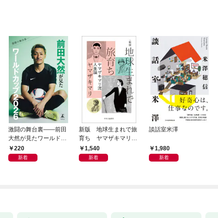
激闘の舞台裏――前田
新版 地球生まれで旅
談話室米澤
大然が見たワールドカ
育ち ヤマザキマリ流
ップ2026
人生論
220
1,540
1,980
新着
新着
新着