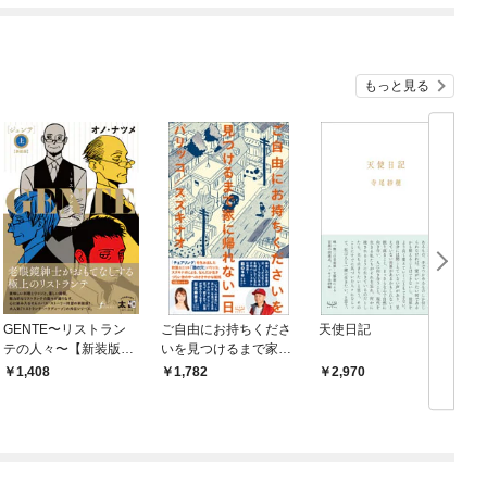
もっと見る
GENTE〜リストラン
ご自由にお持ちくださ
天使日記
テの人々〜【新装版】
いを見つけるまで家に
上
帰れない一日
1,408
1,782
2,970