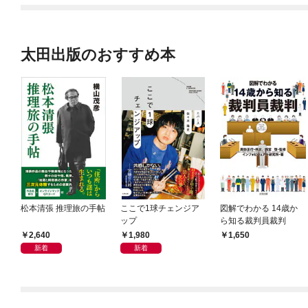
太田出版のおすすめ本
松本清張 推理旅の手帖
ここで1球チェンジア
図解でわかる 14歳か
ップ
ら知る裁判員裁判
2,640
1,980
1,650
新着
新着