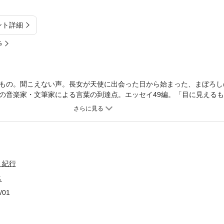
ント詳細
%
もの。聞こえない声。長女が天使に出会った日から始まった、まぼろし
の音楽家・文筆家による言葉の到達点。エッセイ49編。「目に見える
イナーが説いたように理想主義の否定でもある。人が今あるもの、手で
ったい何であるかも捉えることはできないし、世界をより良く変えてい
声があり、見えていない世界があるかもしれないと振り返ること、まっ
と。現代を生きる私たちがそれを忘れ、何かに流されるように生きてい
そのことにすでに気づいた人々にならって、私は人と一緒に生きたい、
・紀行
ス
/01