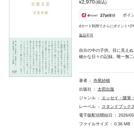
2,970
(税込)
ポイ
27
pt
獲得
dカード利用でさらにポイント+2
返品不可
自分の中の子供。目に見えぬ
確かな日々の記録。唯一無二
ない、という断定は、シュタ
か信じられなければ、愛がい
い。自分には聞こえていない
著者
寺尾紗穂
に向き合い、人に向きあうこ
ら、立ち止まりたいと思う。
出版社
太田出版
とがき」より）
ジャンル
エッセイ・随筆
レーベル
スタンドブック
電子版配信開始日
2026/05
ファイルサイズ
0.36 MB