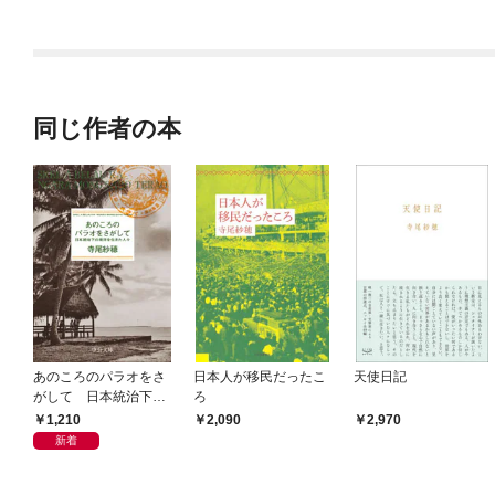
ラスボス王子様に執着
今世では恋愛するつも
されています
りがチートな兄が離し
てくれません！？@C
OMIC
同じ作者の本
あのころのパラオをさ
日本人が移民だったこ
天使日記
がして 日本統治下の
ろ
南洋を生きた人々
1,210
2,090
2,970
新着