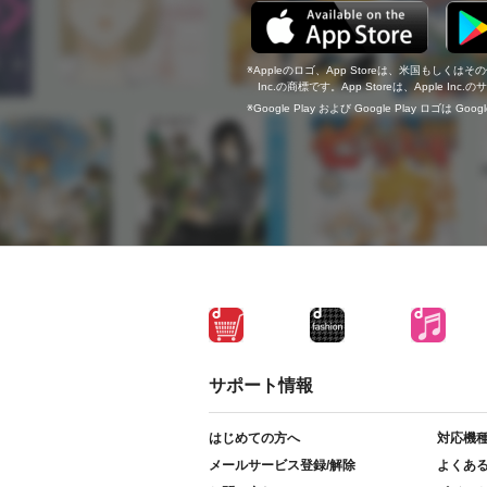
Appleのロゴ、App Storeは、米国もしくはそ
Inc.の商標です。App Storeは、Apple In
Google Play および Google Play ロゴは Go
サポート情報
はじめての方へ
対応機
メールサービス登録/解除
よくあ