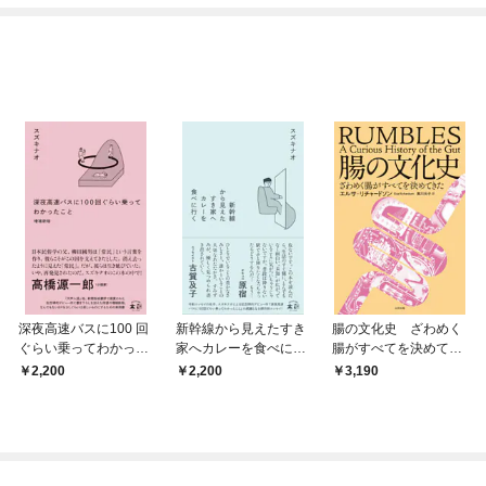
深夜高速バスに100 回
新幹線から見えたすき
腸の文化史 ざわめく
ぐらい乗ってわかった
家へカレーを食べに行
腸がすべてを決めてき
こと 増補新版
く
た
2,200
2,200
3,190