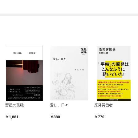
ぎて逃げ出したい(私た
ち犬猿の仲でしたよ
ね！？)
彗星の孤独
愛し、日々
原発労働者
1,881
880
770