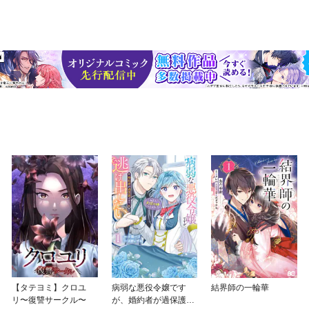
【タテヨミ】クロユ
病弱な悪役令嬢です
結界師の一輪華
リ〜復讐サークル〜
が、婚約者が過保護す