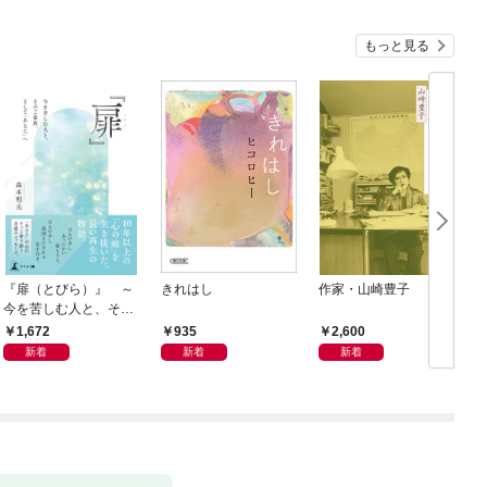
もっと見る
『扉（とびら）』 ～
きれはし
作家・山崎豊子
今を苦しむ人と、その
ご家族、そして「あな
1,672
935
2,600
た」へ～
新着
新着
新着