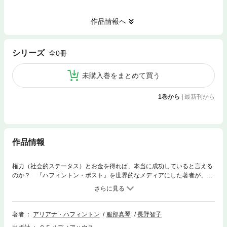
作品情報へ
シリーズ
全0冊
未購入巻をまとめて買う
1巻から
|
最新刊から
作品情報
権力（社会的ステータス）とお金を得れば、本当に成功していると言える
のか？ 『ハフィントン・ポスト』を世界的なメディアにした著者が、自
身の経験（過労による病気）から気づき、導いた、仕事の仕方やバラン
ス、そして心を穏やかに本当の意味で豊かに生きるための哲学。全米ベス
トセラー日本上陸。
著者
アリアナ・ハフィントン
服部真琴
長野智子