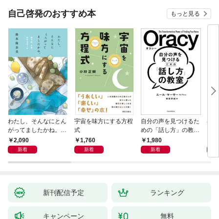
自己啓発のおすすめ本
もっと見る
わたし、そんなにとん
宇宙を味方にする方程
自分の声を見つけるた
基地
がってましたかね。
式
めの「話し方」の教
るた
獅子座、Ａ型、丙午は
室 Ｏｒａｃｙ（オラ
2,090
1,760
1,980
2,
めぐる
シー）
新着
新着
新着
新刊配信予定
ランキング
キャンペーン
無料