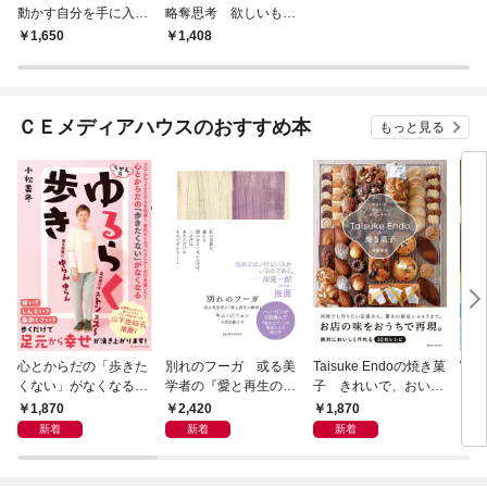
動かす自分を手に入れ
略奪思考 欲しいもの
る 影響力の秘密50
はすべて「誰かのも
1,650
1,408
の」
ＣＥメディアハウスのおすすめ本
もっと見る
心とからだの「歩きた
別れのフーガ 或る美
Taisuke Endoの焼き菓
Wha
くない」がなくなる
学者の『愛と再生の断
子 きれいで、おいし
それ
らせん流 ゆるらく歩
章』
く、ナチュラルに
1,870
2,420
1,870
1,
き
新着
新着
新着