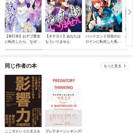
【単行本】おデブ悪女
【タテヨミ】あなたは
バッドエンド目前のヒ
結界
に転生したら、なぜか
もういりません
ロインに転生した私、
ラスボス王子様に執着
今世では恋愛するつも
されています
りがチートな兄が離し
てくれません！？@C
OMIC
同じ作者の本
もっと見る
ここぞというとき人を
プレデターシンキング/