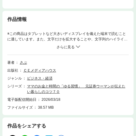
作品情報
※この商品はタブレットなど大きいディスプレイを備えた端末で読むこと
に適しています。また、文字だけを拡大することや、文字列のハイライ
ト、検索、辞書の参照、引用などの機能が使用できません。【電子版のご
注意事項】※一部の記事、画像、広告、付録が含まれていない、または画
像が修正されている場合があります。※応募券、ハガキなどはご利用いた
だけません。※掲載時の商品やサービスは、時間の経過にともない提供が
著者
さぶ
終了している場合があります。以上、あらかじめご了承の上お楽しみくだ
出版社
ＣＥメディアハウス
さい。仕事も家事も、育児も頑張るママへ。罪悪感を手放し、家族と支え
合いながらお金や時間、暮らしを整え「自分を守る」実践知！仕事、育
ジャンル
ビジネス・経済
児、家事。全部を一人で抱え込み、「私ばっかり」と感じてしまうママは
シリーズ
ママのお金と時間の「ゆる習慣」 元証券ウーマンが伝えた
少なくありません。本書の著者は、元証券会社勤務で、現在は別職種なが
い暮らしのコツ７０
ら大企業で管理職を務めるインフルエンサーのさぶさん。自身も二児の母
でありながら、家事に育児に仕事にと奮闘する中で、ワンオペでも心と体
電子版配信開始日
2026/03/18
をすり減らさずに動き続けるために実践してきたお金・時間・感情のマネ
ファイルサイズ
38.57 MB
ジメント術をまとめた一冊です。完璧な母親を目指すのをやめ、「限界だ
から寝るね」と弱みを見せる勇気。教育費や家計を“見える化”して夫を巻
き込む方法。短時間でも回復できる自分時間の作り方。そして、自分を肯
作品をシェアする
定し続けるための思考習慣。頑張り続けるために必要なのは、気合いや能
力ではなく仕組み。忙しい毎日を「ちゃんと回る日常」に変えるための、