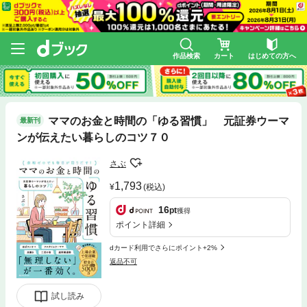
作品検索
カート
はじめての方へ
ママのお金と時間の「ゆる習慣」 元証券ウーマ
最新刊
ンが伝えたい暮らしのコツ７０
さぶ
1,793
(税込)
16
pt
獲得
ポイント詳細
dカード利用でさらにポイント+2%
返品不可
試し読み