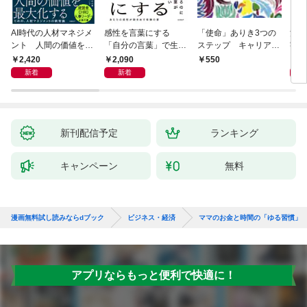
AI時代の人材マネジメ
感性を言葉にする
「使命」ありき3つの
決定
ント 人間の価値を最
「自分の言葉」で生き
ステップ キャリアの
字入
大化する条件
るための教科書
成功とは何か
１画
2,420
2,090
1,
550
「言
新着
新着
ト」
新刊配信予定
ランキング
キャンペーン
無料
漫画無料試し読みならdブック
ビジネス・経済
ママのお金と時間の「ゆる習慣」
アプリならもっと便利で快適に！