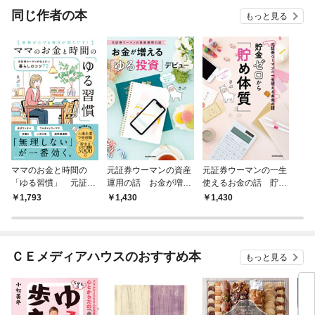
OMI
同じ作者の本
もっと見る
ママのお金と時間の
元証券ウーマンの資産
元証券ウーマンの一生
「ゆる習慣」 元証券
運用の話 お金が増え
使えるお金の話 貯金
ウーマンが伝えたい暮
る「ゆる投資」デビュ
ゼロから「貯め体質」
1,793
1,430
1,430
らしのコツ７０
ー
ＣＥメディアハウスのおすすめ本
もっと見る