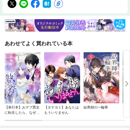
現実的で再現性のあるヒントが詰まっています。著・文・その他：さぶ２
児を育てるフルタイムワーキングマザー。某国立大学経済学部を卒業後、
大手証券会社に就職。IT企業を経て、結婚を期に、ゆかりのない土地へ転
居。周囲を頼れない環境の中で子育てをしながら、現在は人材・採用領域
の上場企業にて法人営業分野のマネージャーを務める。親の事業の借金返
済などを背景に、お金のことで悩む時期を経験。その後、証券会社時代の
知見と自身の試行錯誤をもとに、家族を幸せにするために無理なく続けら
れる家計管理や資産形成の考え方を発信している。Instagramでは、忙し
あわせてよく買われている本
い子育て世代にも取り入れやすいお金の考え方が支持され、フォロワー数
は21万人を超える。著書に『元証券ウーマンの一生使えるお金の話 貯金
ゼロから「貯め体質」』『元証券ウーマンの資産運用の話 お金が増える
「ゆる投資」デビュー』がある。
【単行本】おデブ悪女
【タテヨミ】あなたは
結界師の一輪華
バッ
に転生したら、なぜか
もういりません
ロイ
ラスボス王子様に執着
今世
されています
りが
てく