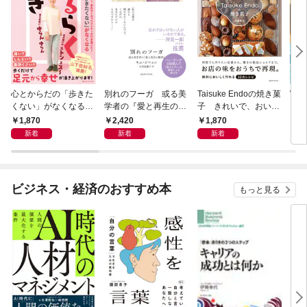
心とからだの「歩きた
別れのフーガ 或る美
Taisuke Endoの焼き菓
Wha
くない」がなくなる
学者の『愛と再生の断
子 きれいで、おいし
それ
らせん流 ゆるらく歩
章』
く、ナチュラルに
1,870
2,420
1,870
1,
き
新着
新着
新着
ビジネス・経済のおすすめ本
もっと見る