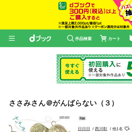
作品検索
カート
ささみさん＠がんばらない（３）
完結
日日日
西川彰
他1名