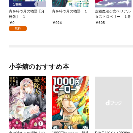
宵を待つ月の物語【分
宵を待つ月の物語 １
虐殺魔法少女ベリアル
冊版】 1
☆ストロベリー １巻
0
924
605
無料
小学館のおすすめ本