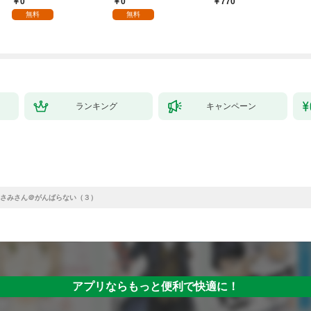
0
0
770
る。1
を目指すモブ転生者～
無料
無料
ランキング
キャンペーン
さみさん＠がんばらない（３）
アプリならもっと便利で快適に！