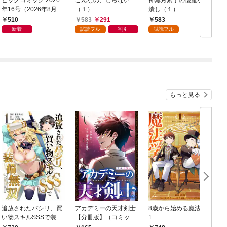
ビッグコミック 2026
こんなの、しらない
神無月紫子の優雅な暇
年16号（2026年8月7
（１）
潰し（１）
日発売）
読
510
583
291
583
年
新着
試読フル
割引
試読フル
もっと見る
追放されたパシリ、買
アカデミーの天才剣士
8歳から始める魔法学
い物スキルSSSで装備
【分冊版】（コミッ
1
無双 ～買ったモノを
ク） １話【フルカラ