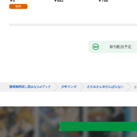
0
682
748
１
無料
新刊配信予定
漫画無料試し読みならdブック
少年マンガ
ささみさん＠がんばらない
さ