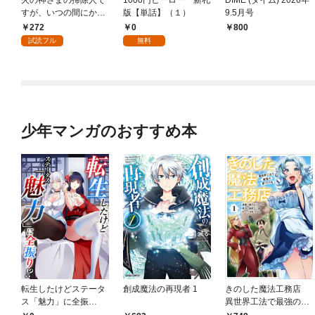
火の神さまの掃除人で
1000円ヒーロー 新札
DIME (ダイム) 2026年
すが、いつの間にか花
版【単話】（１）
9.5月号
嫁として溺愛されてい
272
0
￥800
ます【単話】（１）
試読フル
無料
少年マンガのおすすめ本
転生したけどステータ
創成魔法の再現者 1
きのした魔法工務店
ス「魅力」に全振
異世界工法で最強の家
り！？(1)
づくりを（コミック）