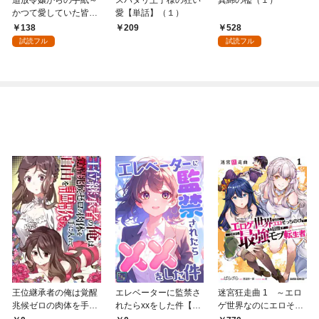
追放令嬢からの手紙～
スパダリ王子様の狂い
真綿の檻（１）
かつて愛していた皆さ
愛【単話】（１）
まへ 私のことなどお忘
138
528
209
れですか？～【単話】
試読フル
試読フル
（１）
王位継承者の俺は覚醒
エレベーターに監禁さ
迷宮狂走曲 1 ～エロ
兆候ゼロの肉体を手に
れたらxxをした件【全
ゲ世界なのにエロそっ
入れて自由を謳歌す
年齢版】(1)
ちのけでひたすら最強