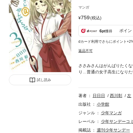
マンガ
759
(税込)
ポイン
6
pt
獲得
dカード利用でさらにポイント+2
返品不可
ささみさんはがんばりたくな
り…普通の女子高生になりた
いささみさんを取り巻く『非
試し読み
著者
日日日
西川彰
左
出版社
小学館
ジャンル
少年マンガ
レーベル
少年サンデーコ
掲載誌
週刊少年サンデー