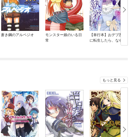
蒼き鋼のアルペジオ
モンスター娘のいる日
【単行本】おデブ悪女
常
に転生したら、なぜか
ラスボス王子様に執着
されています
もっと見る