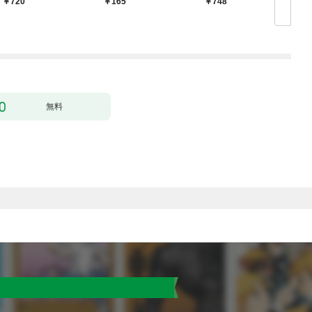
720
165
748
超強化して最強パーテ
ー】
ィー目指します～【単
行本版】 1巻
無料