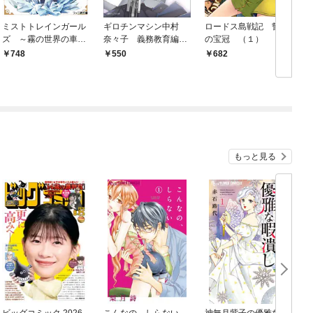
ミストトレインガール
ギロチンマシン中村
ロードス島戦記 誓約
ズ ～霧の世界の車窓
奈々子 義務教育編
の宝冠 （１）
から～
〈新装版〉
748
550
682
もっと見る