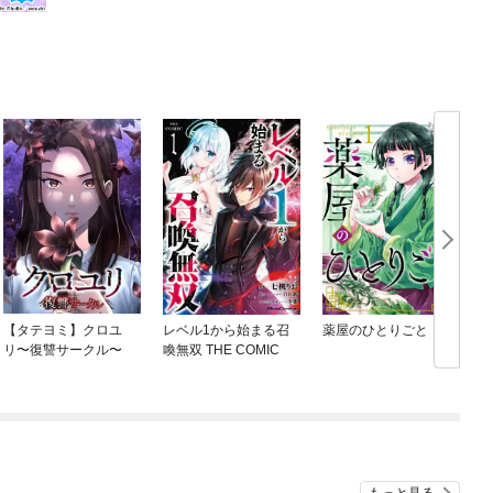
epMind 共同
マン ソーシャル・
ィズニー、スタ
【タテヨミ】クロユ
レベル1から始まる召
薬屋のひとりごと
リ〜復讐サークル〜
喚無双 THE COMIC
もっと見る