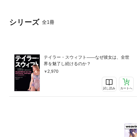
んなどうでもいいことが好きで
まれたギターの弦の傷一つひと
曲14 『レッド』15 「誰
シリーズ
全1冊
89』17 どうして“nice
テーション』21 〈テイラー
―眠ってなんかいない。心はち
イト・ホエア・ユー・レフト
ック 『ザ・ライフ・オブ・
イラー・スウィフト超高速年表【
テイラー・スウィフト――なぜ彼女は、全世
業、ヴァージニア大学大学院
界を魅了し続けるのか？
ラムを担当。主な著書に、ヴ
2,970
―世界を魅了した不滅のバン
をつづる『ラブ・イズ・ア・
子と語る――ある若者の真実の愛とクール
試し読み
カートへ
n’s Quest for True 
式』（Turn Around Bright
がある（以上、未訳）。上杉
師（立教大学などで講師を務
ド・ライト『浮世絵のみかた
トウェーン『ハックルベリー
の夏』（朝日新聞出版）、ジ