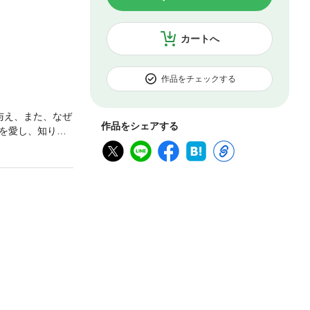
カートへ
作品をチェックする
与え、また、なぜ
作品をシェアする
を愛し、知り尽
ブ活動のほか、
版かつ、「文化
トのような人物
・スウィフトは名
……）こんなに
った。もはやテ
より●巻末の「超
・オブ・ア・ショ
ド 僕らの曲は網
してる、でもそれ
――木立の中のあ
ィアレス』8 み