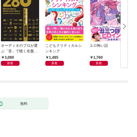
オーディオのプロが選
こどもクリティカルシ
エロ怖い話
ぶ「音」で聴く名盤28
ンキング
0——音質探究ディス
3,080
1,485
1,760
クガイド
新着
新着
新着
無料