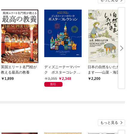
英国エリート名門校が
ディズニーテーマパー
日本の自然をいただき
教える最高の教養
ク ポスターコレクシ
ます――山菜・海藻を
ョン
さがす旅
3,355
2,348
1,899
2,200
割引
もっと見る