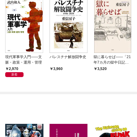
現代軍事学入門――文
パレスチナ解放闘争史
獄に暮らせば――「21
脈・政策・運用・管理
年7カ月の獄中日記か
ら」
2,970
3,960
3,520
新着