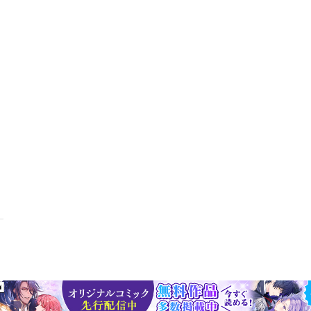
、カッコいいのが好きなの9 腕に書いた歌詞10 「エンチャンテッド」
つによって12 「ジ・アーチャー」13 ザ・ブリッジ――テイラーの夢
もが知っていて、誰もが知らない少女がいた」――テイラーが散りばめる暗号
”という語にそんなにこだわる?18 「ニュー・ロマンティックス」19 ヴィラン
ズ・ヴァージョン〉22 「クルーエル・サマー」23 ファーストシングル2
ゃんと起きてる25 『フォークロア』26 「ミラーボール」27 「マージ
・ミー」29 『ミッドナイツ』 フィナーレ フォーエヴァモア 日本語
ア・ショーガール』 謝辞 註訳者あとがきテイラー・スウィフト・デ
著者プロフィール】ロブ・シェフィールド （Rob Sheffield）（
修了。『ローリングストーン』誌で、1997 年より音楽とポップ・カル
ァージル・トムソン賞（音楽批評部門）を受賞した『ドリーミング・ザ
ドの物語』（白水社）、過去に制作したテープを聴きながら急死した妻
ミックステープ』（ヴィレッジブックス）のほか、『デュラン・デュラ
な髪型を求める旅』（Talking to Girls About Duran Duran: O
Love and a Cooler Haircut）、『ターン・アラウンド、ブライト・アイズ―
 Eyes: The Rituals of Love and Karaoke）、『デヴィッド・ボウイ論』
隼人（うえすぎ・はやと）（訳）翻訳者（英日、日英）、編集者、通訳
める）。早稲田大学教育学部英語英文学科卒業、同専攻科修了。訳書に
』、ダグラス・ウォーク『マーベル・コミックのすべて』（作品社）の
・フィンの冒険』（講談社青い鳥文庫）、ヴィクトリア・ロイド＝バー
ョリー・フレミング『「普通」ってなんなのかな――自閉症の僕が案内