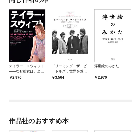
テイラー・スウィフト
ドリーミング・ザ・ビ
浮世絵のみかた
――なぜ彼女は、全世
ートルズ：世界を魅了
界を魅了し続けるの
した不滅のバンドの物
2,970
3,564
2,970
か？
語
作品社のおすすめ本