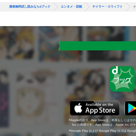
漫画無料試し読みならdブック
エンタメ・芸能
テイラー・スウィフト
テ
Appleのロゴ、App Storeは、米国もしくはそ
Inc.の商標です。App Storeは、Apple In
Google Play および Google Play ロゴは Go