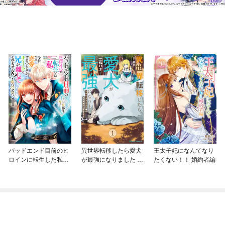
ァ・スレイマン『THE COMING WAVE AI、権力、人類の未来――De
I CEO による警告』（日経ビジネス人文庫）、プリティ・チバー『スパイダー
ョン』（Gakken）など多数（日英翻訳をあわせて110 冊以上）。デ
の翻訳書多数。
バッドエンド目前のヒ
異世界転移したら愛犬
王太子妃になんてなり
ロインに転生した私、
が最強になりました ～
たくない！！ 婚約者編
今世では恋愛するつも
シルバーフェンリルと
りがチートな兄が離し
俺が異世界暮らしを始
てくれません！？@C
めたら～ THE COMIC
OMIC