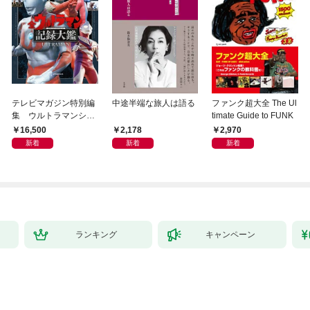
テレビマガジン特別編
中途半端な旅人は語る
ファンク超大全 The Ul
集 ウルトラマンシリ
timate Guide to FUNK
ーズ６０周年記念 全
16,500
2,178
2,970
ウルトラマン記録大鑑
新着
新着
新着
【電子特典つき】
ランキング
キャンペーン