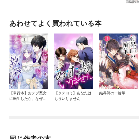
歩き方』（文藝春秋）、ムスタフ
創業者、Microsoft A
ジレンマ』『バッド・コネクシ
ー・ウォーズ、マーベル関連
あわせてよく買われている本
【単行本】おデブ悪女
【タテヨミ】あなたは
結界師の一輪華
に転生したら、なぜか
もういりません
ラスボス王子様に執着
されています
同じ作者の本