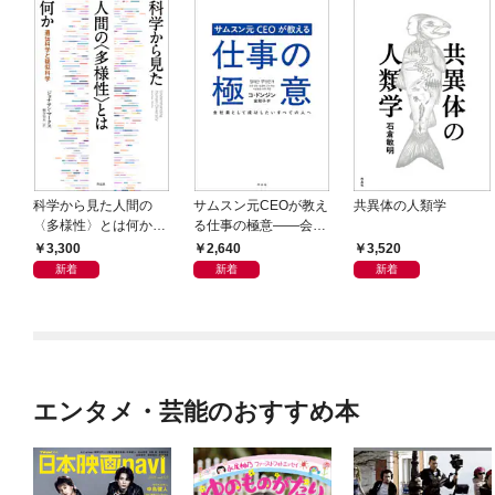
科学から見た人間の
サムスン元CEOが教え
共異体の人類学
〈多様性〉とは何か―
る仕事の極意――会社
―遺伝科学と疑似科学
員として成功したいす
3,300
2,640
3,520
べての人へ
新着
新着
新着
エンタメ・芸能のおすすめ本