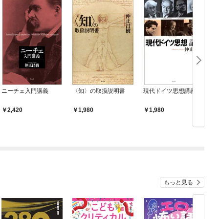
ニーチェ入門講義
〈知〉の取扱説明書
現代ドイツ思想講義
2,420
1,980
1,980
もっと見る