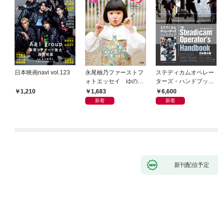
日本映画navi vol.123
永尾柚乃ファーストフ
ステディカムオペレー
ォトエッセイ ゆのも
ターズ・ハンドブック
のがたり
日本語版 電子版 第２
1,683
6,600
1,210
版
新着
新着
新刊配信予定