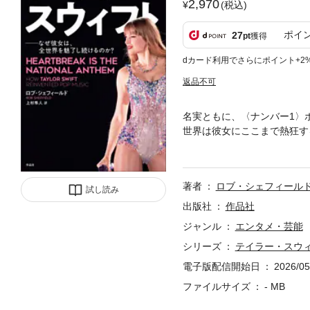
2,970
(税込)
ポイ
27
pt
獲得
dカード利用でさらにポイント+2
返品不可
名実ともに、〈ナンバー1〉
世界は彼女にここまで熱狂す
くす批評家が、テイラーの全
彼女の活動を丹念に追い、そ
現象としてのテイラー」を通
著者
ロブ・シェフィール
は、これまで現れたことがな
試し読み
声、文化的・商業的影響力、
出版社
作品社
長くトップを走り続けながら
ジャンル
エンタメ・芸能
イラー・スウィフトに比肩し
シリーズ
テイラー・スウ
高速年表」「ディスコグラフ
ーガール』を論じる、書き下
電子版配信開始日
2026/05
扉［スクリーンドア］がバタ
ファイルサイズ
- MB
で人生がめちゃくちゃ3 若
たしを思い出して5 トラック