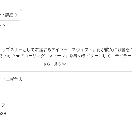
ント詳細
%
ポップスターとして君臨するテイラー・スウィフト。何が彼女に影響を
るのか？★『ローリング・ストーン』熟練のライターにして、テイラー
リリースアルバム（デビュー・アルバムから最新アルバムまで）とライ
の答えに迫る！★今もっとも信頼できるテイラー・スウィフト史の決定
じたアメリカ・ポップ・ミュージックの入門書。〈テイラー・スウィフ
ド
上杉隼人
い。歴史上、テイラーに並ぶ者は存在しない。2026年現在、テイラー
芸術的才能、光速の仕事のペースと、すべてにおいてピークにある。（
、人気も創作量もさらに増大し続けるような人は、これまで存在しなか
うる者は、過去の偉大なアーティストも含めて存在しない。〉――本文
ィフト
ィ」で、テイラーのこれまでを完全網羅。●最新アルバム『ザ・ライフ
ろし新章「日本語版ボーナス・トラック」を収録。【目次】プレリュー
/29
ンと閉まる音だ1 テイラー惑星――はじめまして、どこにいたの?2 愛
くて、声が大きくて、あんまり落ち着きのない女性芸術家の肖像4 幼少期
5――「オール・トゥー・ウェル」のバラード6 熱烈な女性ファン7 『フ