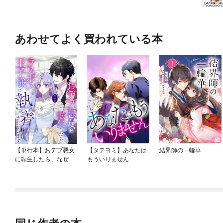
あわせてよく買われている本
【単行本】おデブ悪女
【タテヨミ】あなたは
結界師の一輪華
に転生したら、なぜか
もういりません
ラスボス王子様に執着
されています