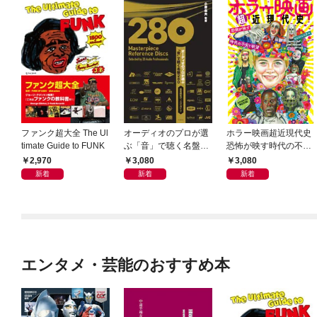
ファンク超大全 The Ul
オーディオのプロが選
ホラー映画超近現代史
timate Guide to FUNK
ぶ「音」で聴く名盤28
恐怖が映す時代の不安
0——音質探究ディス
と欲望
2,970
3,080
3,080
クガイド
新着
新着
新着
エンタメ・芸能のおすすめ本