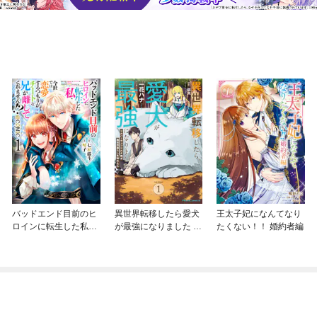
バッドエンド目前のヒ
異世界転移したら愛犬
王太子妃になんてなり
ロインに転生した私、
が最強になりました ～
たくない！！ 婚約者編
今世では恋愛するつも
シルバーフェンリルと
りがチートな兄が離し
俺が異世界暮らしを始
てくれません！？@C
めたら～ THE COMIC
OMIC