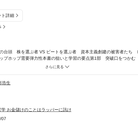
ント詳細
%
の台頭 株を選ぶ者 VS ビートを選ぶ者 資本主義創建の被害者たち 
ップホップ需要弾力性本書の狙いと学習の要点第1部 突破口をつかむ
ィガード 第2章 ビジネス開発 ・ヒップホップの先駆的ビジネス
キスプレス式資金調達アイデア VS ヒップホップの現実 ・ヒップ
参入 ・まわりから抜きん出る ・ドレイク――底辺からの出発（ス
形浩生
石外れの市場参入第2部 ブレイク 第5章 評判とブランド ・ファ
永遠の若さ ・スティーブ・スタウト――橋渡し役 ・ジミー・ヘン
ーム・イズ・マイ・ネーム） ・評判をブランドに変える方法 ・ブラ
ンドのタマネギ ・ブランドをマネタイズ ・ヒップホップとブラ
営学 お金儲けのことはラッパーに訊け
ップホップのリスクと報酬 ・50セント――リスクの男 ・7万50
ッド大物の誕生 第7章 交渉 ・交渉材料――パワーブローカー、
/07
した交渉とサザンヒップホップの台頭 ・ノー・リミットとキャッシ
ーケティングミックスのリミックス ・ストリートチーム ・「シ
ションに 第9章 ビジョンとミッション第3部 上を目指す 第10