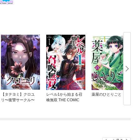
【タテヨミ】クロユ
レベル1から始まる召
薬屋のひとりごと
リ〜復讐サークル〜
喚無双 THE COMIC