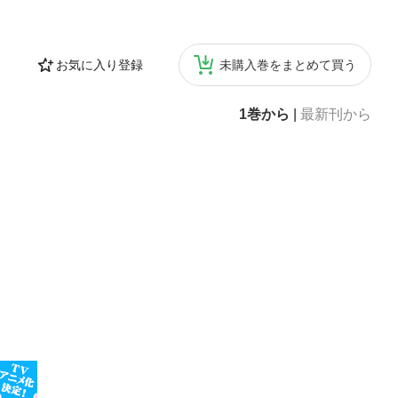
ルール 第11
 第12章多様
 ・ラップの鉄
お気に入り登録
未購入巻をまとめて買う
ル社 ・偉大な
ップホップの競
――作られた競
1巻から
|
最新刊から
L』 ・競争、
る 第15章 進
Cハマー――コ
顧客 ・アップ
 ・監視人を監
ップホップ ・ケ
た、資本化した