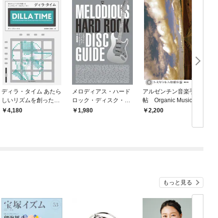
ディラ・タイム あたら
メロディアス・ハード
アルゼンチン音楽手
しいリズムを創ったヒ
ロック・ディスク・ガ
帖 Organic Music of
ップホップ・プロデュ
イド
Argentina
4,180
1,980
2,200
ーサ
もっと見る