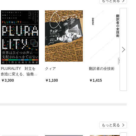
もっと見る
PLURALITY 対立を
クィア
翻訳者の全技術
創造に変える、協働テ
クノロジーと民主主義
3,300
1,100
1,415
の未来（サイボウズ式
ブックス）
もっと見る