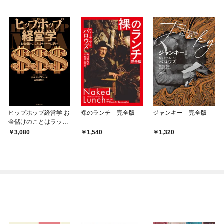
ヒップホップ経営学 お
裸のランチ 完全版
ジャンキー 完全版
金儲けのことはラッパ
ーに訊け
3,080
1,540
1,320