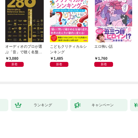
オーディオのプロが選
こどもクリティカルシ
エロ怖い話
ぶ「音」で聴く名盤28
ンキング
0——音質探究ディス
3,080
1,485
1,760
クガイド
新着
新着
新着
ランキング
キャンペーン