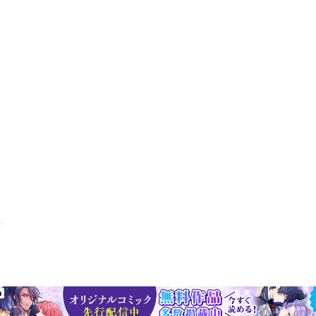
ラの興亡 ・ソー・ソリッドのメガマンに学ぶリーダーシップ12の
マネジメント――ヒップホップのスーパーマネージャー ・サポート
ストームジー――多様な人々への投資家 ・デス・ロウでの多様性
頭 第13章 イノベーション ・カニエ――ヒップホップのアップ
界に挑むイノベーションで評判が転落するとき 第14章 競争 ・ヒ
しさ――お飾りだけの女性 ・ニッキー・ミナージュとカーディ・B
ーダーシップ戦略 ・競争と市場シェア――『ザ・ソース』VS『XX
ンディーズ VS メジャー ・お芝居としての競争第4部 頂点にとどま
―新しいものを受け入れる ・ジェイ・Z――時代は変化する ・M
・純粋性と収益性――逆相関？ 第16章 過小評価されている資産と
第17章 財務と法務 ・リアーナ――よい財務顧問と代理人の必要性
士、訴訟、無法状態第5部 拡大 第18章 多角化 ・多角化とヒ
多角化の実態 ・王者となった（フレッシュ）プリンス結論 来た、見