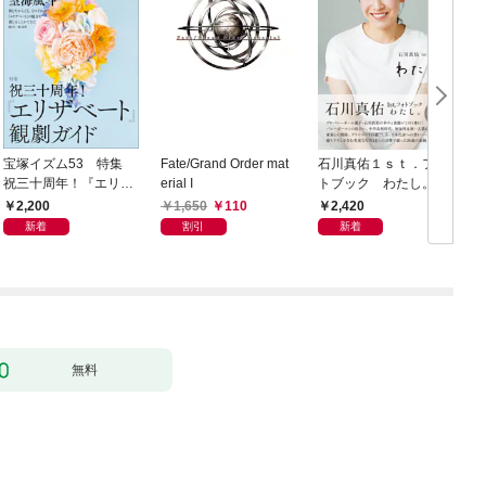
宝塚イズム53 特集
Fate/Grand Order mat
石川真佑１ｓｔ．フォ
聖
祝三十周年！『エリザ
erial I
トブック わたし。
ベート』観劇ガイド
e
2,200
1,650
110
2,420
T
新着
割引
新着
L
(
無料