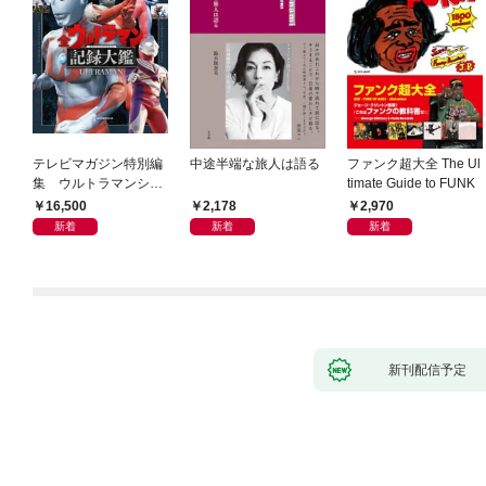
テレビマガジン特別編
中途半端な旅人は語る
ファンク超大全 The Ul
集 ウルトラマンシリ
timate Guide to FUNK
ーズ６０周年記念 全
16,500
2,178
2,970
ウルトラマン記録大鑑
新着
新着
新着
【電子特典つき】
新刊配信予定