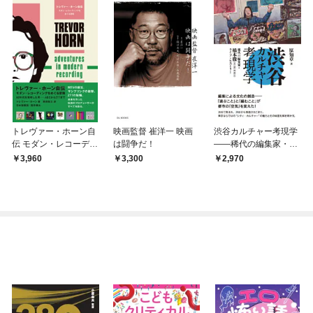
トレヴァー・ホーン自
映画監督 崔洋一 映画
渋谷カルチャー考現学
伝 モダン・レコーディ
は闘争だ！
——稀代の編集家・橋
ングをめぐる冒険 80
本徹(SUBURBIA)ライ
3,960
3,300
2,970
年代を発明した男――
フ・ヒストリー
ABCからZTTまで