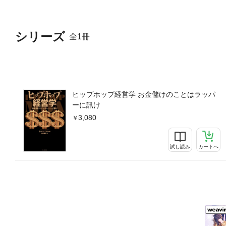
プと経営管理 ・ロッカフェ
章 人材管理 ・採用 ・
性（ダイバーシティ） ・
シリーズ
全1冊
の女 ・ゲイラッパーの台
イノベーターの本能 ・境
争性 ・多様性と競争の激
争 ・ジェイ・Zの市場リ
インフレ、市場シェア――イ
化 ・ドクター・ドレー―
ヒップホップ経営学 お金儲けのことはラッパ
ースから吹き飛ばされて 
ーに訊け
ル・ボトムズ・ジーンズ 
3,080
視するのはだれ？ ・弁護
ーススタディ――名声活用
謝辞訳者あとがき
試し読み
カートへ