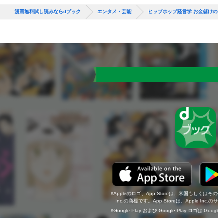
漫画無料試し読みならdブック
エンタメ・芸能
ヒップホップ経営学 お金儲け
Appleのロゴ、App Storeは、米国もしくはそ
Inc.の商標です。App Storeは、Apple In
Google Play および Google Play ロゴは Go