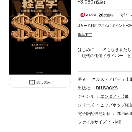
3,080
(税込)
ポイ
28
pt
獲得
dカード利用でさらにポイント+2
返品不可
はじめに――名もなき者たち
―現代の価値ドライバー ヒ
査 ・市場調査をしたボデ
資本調達 ・アメリカン・エ
ェル投資家 第4章 市場
著者
ネルス・アビー
山
ロム・ザ・ボトム） ・定
試し読み
ムス――ビート、ライム、
出版社
DU BOOKS
の名前がおれの名（マイ・ネ
ジャンル
エンタメ・芸能
判 ・ヒップホップ・ブラ
シリーズ
ヒップホップ経
第6章 リスクと報酬 ・ヒ
手 ・リスクを嫌うハリウ
電子版配信開始日
2025/08
ッカー ・交渉材料を活用
ファイルサイズ
- MB
章 プロモーション ・マ
れ」 ・善行がよいプロモー