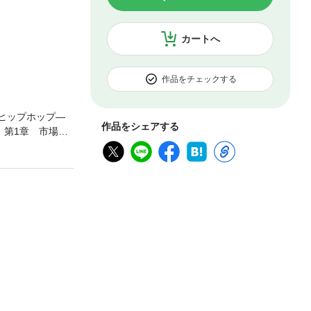
カートへ
作品をチェックする
ヒップホップ―
作品をシェアする
 第1章 市場調
開発者 第3章
ホップのエンジ
ターティング・フ
レル・ウィリア
チマン――おれ
ンド VS 評
ンドの三つのE
00ドルの小切
ヤバいマザーファ
ュ・マネー 第8
ステムをむし
章 リーダーシッ