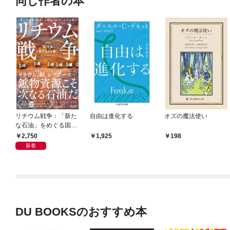
同じ作者の本
リチウム戦争：「新た
自由は進化する
オズの魔法使い
な石油」をめぐる国
家・企業・人々の闘い
2,750
1,925
198
新着
DU BOOKSのおすすめ本